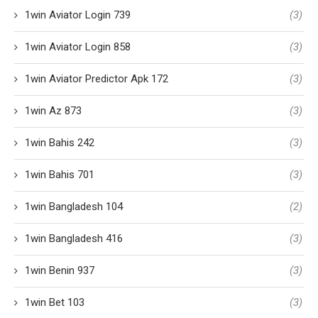
1win Aviator Login 739
(3)
1win Aviator Login 858
(3)
1win Aviator Predictor Apk 172
(3)
1win Az 873
(3)
1win Bahis 242
(3)
1win Bahis 701
(3)
1win Bangladesh 104
(2)
1win Bangladesh 416
(3)
1win Benin 937
(3)
1win Bet 103
(3)