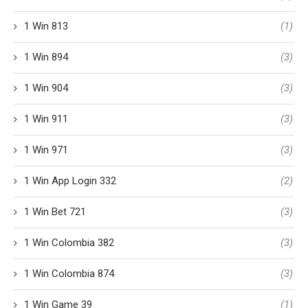
1 Win 813
(1)
1 Win 894
(3)
1 Win 904
(3)
1 Win 911
(3)
1 Win 971
(3)
1 Win App Login 332
(2)
1 Win Bet 721
(3)
1 Win Colombia 382
(3)
1 Win Colombia 874
(3)
1 Win Game 39
(1)