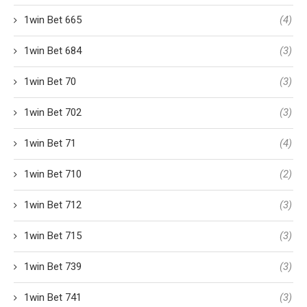
1win Bet 665
(4)
1win Bet 684
(3)
1win Bet 70
(3)
1win Bet 702
(3)
1win Bet 71
(4)
1win Bet 710
(2)
1win Bet 712
(3)
1win Bet 715
(3)
1win Bet 739
(3)
1win Bet 741
(3)