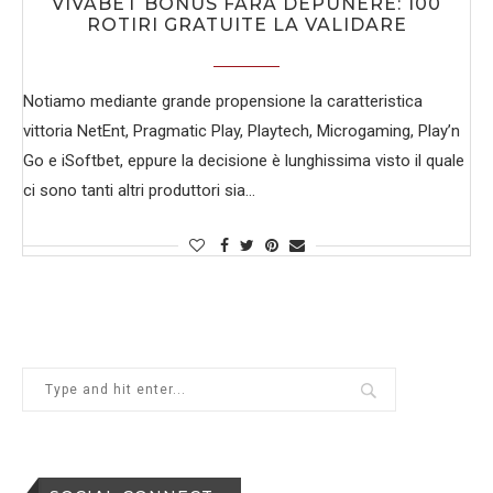
VIVABET BONUS FARA DEPUNERE: 100
ROTIRI GRATUITE LA VALIDARE
Notiamo mediante grande propensione la caratteristica
vittoria NetEnt, Pragmatic Play, Playtech, Microgaming, Play’n
Go e iSoftbet, eppure la decisione è lunghissima visto il quale
ci sono tanti altri produttori sia…