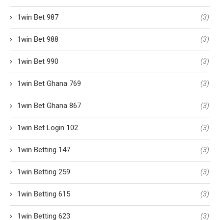
1win Bet 987
(3)
1win Bet 988
(3)
1win Bet 990
(3)
1win Bet Ghana 769
(3)
1win Bet Ghana 867
(3)
1win Bet Login 102
(3)
1win Betting 147
(3)
1win Betting 259
(3)
1win Betting 615
(3)
1win Betting 623
(3)