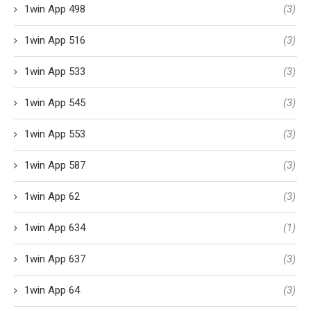
1win App 498
(3)
1win App 516
(3)
1win App 533
(3)
1win App 545
(3)
1win App 553
(3)
1win App 587
(3)
1win App 62
(3)
1win App 634
(1)
1win App 637
(3)
1win App 64
(3)