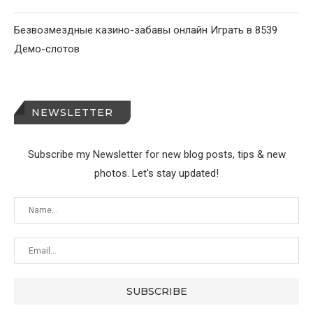
Безвозмездные казино-забавы онлайн Играть в 8539
Демо-слотов
NEWSLETTER
Subscribe my Newsletter for new blog posts, tips & new
photos. Let's stay updated!