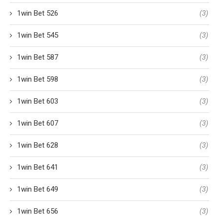
1win Bet 526
(3)
1win Bet 545
(3)
1win Bet 587
(3)
1win Bet 598
(3)
1win Bet 603
(3)
1win Bet 607
(3)
1win Bet 628
(3)
1win Bet 641
(3)
1win Bet 649
(3)
1win Bet 656
(3)