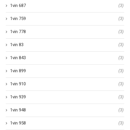
1vin 687
(3)
1vin 759
(3)
1vin 778
(3)
1vin 83
(3)
1vin 843
(3)
1vin 899
(3)
1vin 910
(3)
1vin 939
(3)
1vin 948
(3)
1vin 958
(3)