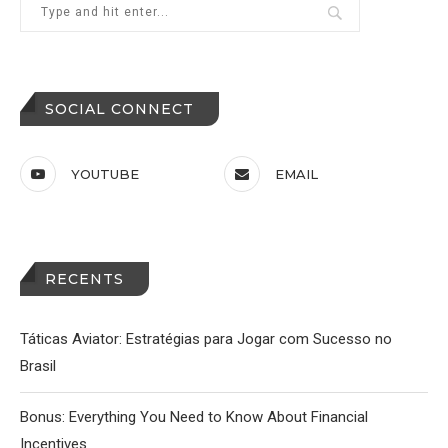
SOCIAL CONNECT
YOUTUBE
EMAIL
RECENTS
Táticas Aviator: Estratégias para Jogar com Sucesso no
Brasil
Bonus: Everything You Need to Know About Financial
Incentives