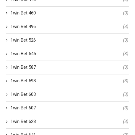
1win Bet 460
(3)
1win Bet 496
(3)
1win Bet 526
(3)
1win Bet 545
(3)
1win Bet 587
(3)
1win Bet 598
(3)
1win Bet 603
(3)
1win Bet 607
(3)
1win Bet 628
(3)