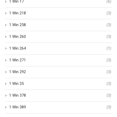
1 Win 17
(6)
1 Win 218
(3)
1 Win 258
(3)
1 Win 260
(3)
1 Win 264
(1)
1 Win 271
(3)
1 Win 292
(3)
1 Win 35
(3)
1 Win 378
(3)
1 Win 389
(3)