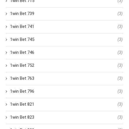
1win Bet 715
(3)
1win Bet 739
(3)
1win Bet 741
(3)
1win Bet 745
(3)
1win Bet 746
(3)
1win Bet 752
(3)
1win Bet 763
(3)
1win Bet 796
(3)
1win Bet 821
(3)
1win Bet 823
(3)