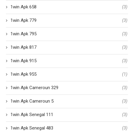
1win Apk 658
(3)
1win Apk 779
(3)
1win Apk 795
(3)
1win Apk 817
(3)
1win Apk 915
(3)
1win Apk 955
(1)
1win Apk Cameroun 329
(3)
1win Apk Cameroun 5
(3)
1win Apk Senegal 111
(3)
1win Apk Senegal 483
(3)