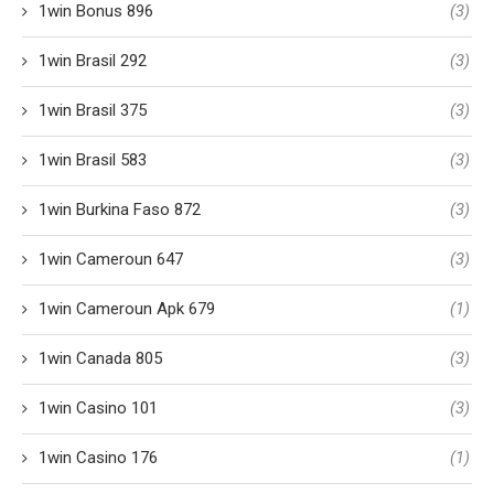
1win Bonus 896
(3)
1win Brasil 292
(3)
1win Brasil 375
(3)
1win Brasil 583
(3)
1win Burkina Faso 872
(3)
1win Cameroun 647
(3)
1win Cameroun Apk 679
(1)
1win Canada 805
(3)
1win Casino 101
(3)
1win Casino 176
(1)