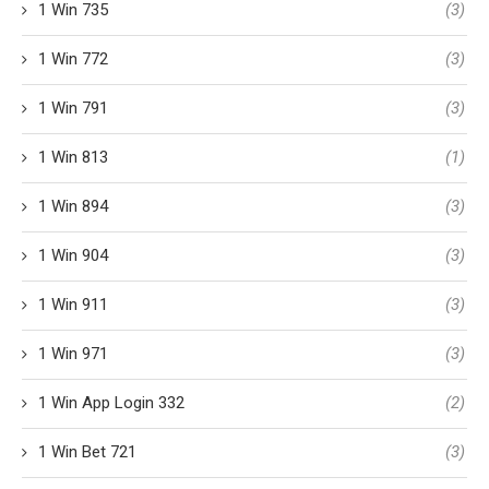
1 Win 735
(3)
1 Win 772
(3)
1 Win 791
(3)
1 Win 813
(1)
1 Win 894
(3)
1 Win 904
(3)
1 Win 911
(3)
1 Win 971
(3)
1 Win App Login 332
(2)
1 Win Bet 721
(3)