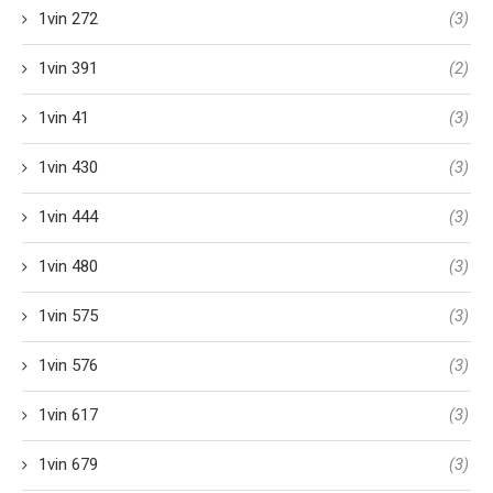
1vin 272
(3)
1vin 391
(2)
1vin 41
(3)
1vin 430
(3)
1vin 444
(3)
1vin 480
(3)
1vin 575
(3)
1vin 576
(3)
1vin 617
(3)
1vin 679
(3)