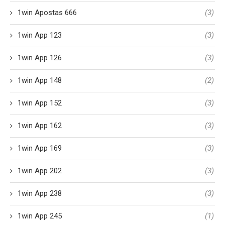
1win Apostas 666
(3)
1win App 123
(3)
1win App 126
(3)
1win App 148
(2)
1win App 152
(3)
1win App 162
(3)
1win App 169
(3)
1win App 202
(3)
1win App 238
(3)
1win App 245
(1)