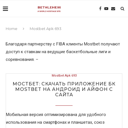
Home
Mostbet Apk 693
Благодаря партнерству с FIBA клиенты Mostbet получают
доступ к ставкам на ведущие баскетбольные лиги и
соревнования. –
Mostbet Apk 693
МОСТБЕТ: СКАЧАТЬ ПРИЛОЖЕНИЕ БК
MOSTBET НА АНДРОИД И АЙФОН С
САЙТА
Мобильная версия оптимизирована для удобного
использования на смартфонах и планшетах, союз