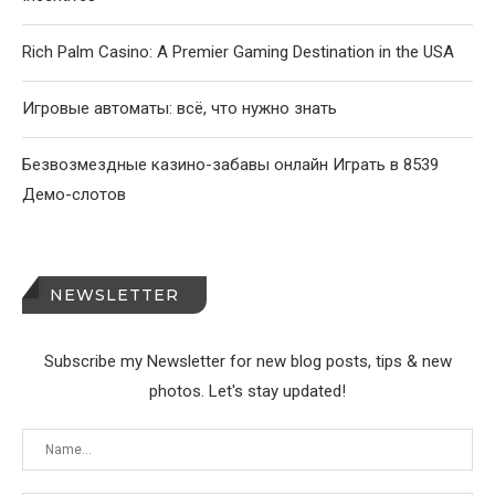
Rich Palm Casino: A Premier Gaming Destination in the USA
Игровые автоматы: всё, что нужно знать
Безвозмездные казино-забавы онлайн Играть в 8539
Демо-слотов
NEWSLETTER
Subscribe my Newsletter for new blog posts, tips & new
photos. Let's stay updated!