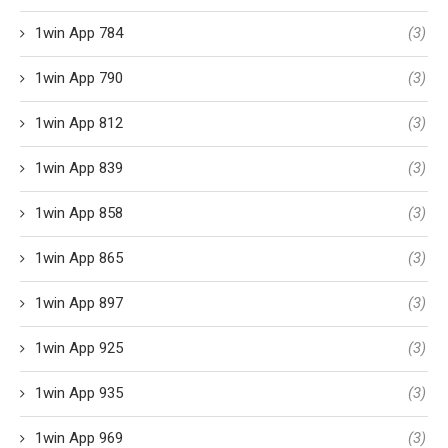
1win App 784
(3)
1win App 790
(3)
1win App 812
(3)
1win App 839
(3)
1win App 858
(3)
1win App 865
(3)
1win App 897
(3)
1win App 925
(3)
1win App 935
(3)
1win App 969
(3)