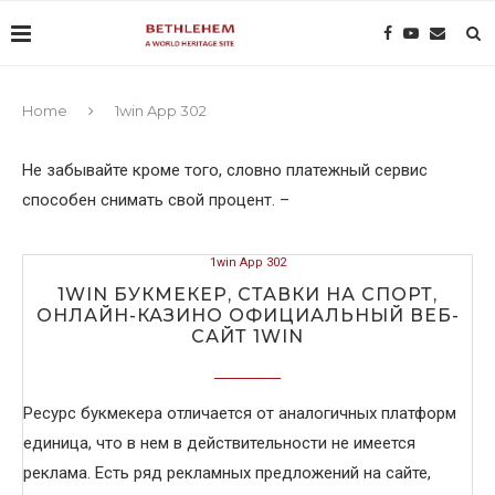
Home
1win App 302
Не забывайте кроме того, словно платежный сервис
способен снимать свой процент. –
1win App 302
1WIN БУКМЕКЕР, СТАВКИ НА СПОРТ,
ОНЛАЙН-КАЗИНО ОФИЦИАЛЬНЫЙ ВЕБ-
САЙТ 1WIN
Ресурс букмекера отличается от аналогичных платформ
единица, что в нем в действительности не имеется
реклама. Есть ряд рекламных предложений на сайте,