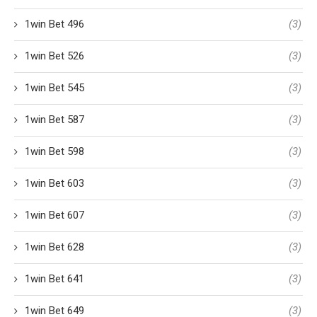
1win Bet 496
(3)
1win Bet 526
(3)
1win Bet 545
(3)
1win Bet 587
(3)
1win Bet 598
(3)
1win Bet 603
(3)
1win Bet 607
(3)
1win Bet 628
(3)
1win Bet 641
(3)
1win Bet 649
(3)