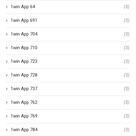
1win App 64
(3)
1win App 691
(3)
1win App 704
(3)
1win App 710
(3)
1win App 723
(3)
1win App 728
(3)
1win App 737
(3)
1win App 762
(3)
1win App 769
(3)
1win App 784
(3)