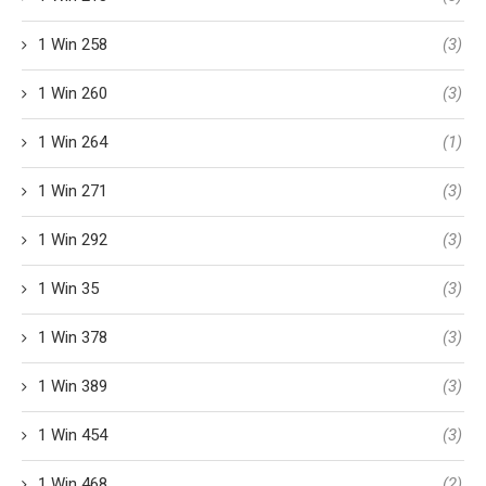
1 Win 258
(3)
1 Win 260
(3)
1 Win 264
(1)
1 Win 271
(3)
1 Win 292
(3)
1 Win 35
(3)
1 Win 378
(3)
1 Win 389
(3)
1 Win 454
(3)
1 Win 468
(2)