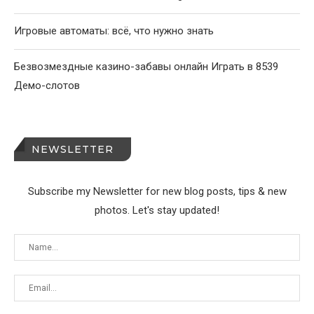
Игровые автоматы: всё, что нужно знать
Безвозмездные казино-забавы онлайн Играть в 8539
Демо-слотов
NEWSLETTER
Subscribe my Newsletter for new blog posts, tips & new
photos. Let's stay updated!