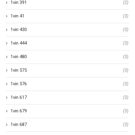
1vin 391
(2)
1vin 41
(3)
1vin 430
(3)
1vin 444
(3)
1vin 480
(3)
1vin 575
(3)
1vin 576
(3)
1vin 617
(3)
1vin 679
(3)
1vin 687
(3)