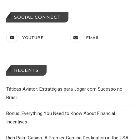
SOCIAL CONNECT
YOUTUBE
EMAIL
RECENTS
Táticas Aviator: Estratégias para Jogar com Sucesso no
Brasil
Bonus: Everything You Need to Know About Financial
Incentives
Rich Palm Casino: A Premier Gaming Destination in the USA