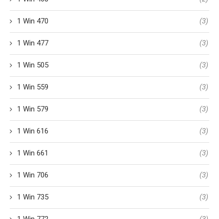
1 Win 470
(3)
1 Win 477
(3)
1 Win 505
(3)
1 Win 559
(3)
1 Win 579
(3)
1 Win 616
(3)
1 Win 661
(3)
1 Win 706
(3)
1 Win 735
(3)