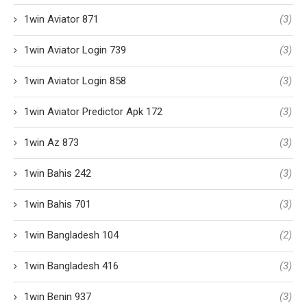
1win Aviator 871
(3)
1win Aviator Login 739
(3)
1win Aviator Login 858
(3)
1win Aviator Predictor Apk 172
(3)
1win Az 873
(3)
1win Bahis 242
(3)
1win Bahis 701
(3)
1win Bangladesh 104
(2)
1win Bangladesh 416
(3)
1win Benin 937
(3)