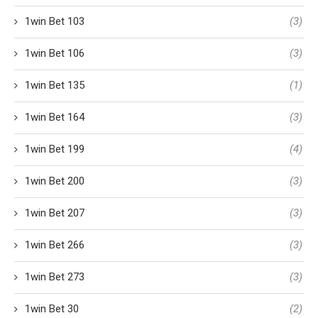
1win Bet 103
(3)
1win Bet 106
(3)
1win Bet 135
(1)
1win Bet 164
(3)
1win Bet 199
(4)
1win Bet 200
(3)
1win Bet 207
(3)
1win Bet 266
(3)
1win Bet 273
(3)
1win Bet 30
(2)