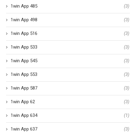
1win App 485
(3)
1win App 498
(3)
1win App 516
(3)
1win App 533
(3)
1win App 545
(3)
1win App 553
(3)
1win App 587
(3)
1win App 62
(3)
1win App 634
(1)
1win App 637
(3)