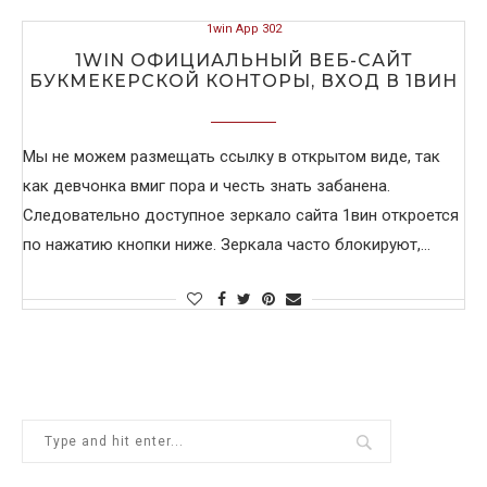
1win App 302
1WIN ОФИЦИАЛЬНЫЙ ВЕБ-САЙТ
БУКМЕКЕРСКОЙ КОНТОРЫ, ВХОД В 1ВИН
Мы не можем размещать ссылку в открытом виде, так
как девчонка вмиг пора и честь знать забанена.
Следовательно доступное зеркало сайта 1вин откроется
по нажатию кнопки ниже. Зеркала часто блокируют,…