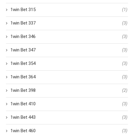
1win Bet 315
(1)
1win Bet 337
(3)
1win Bet 346
(3)
1win Bet 347
(3)
1win Bet 354
(3)
1win Bet 364
(3)
1win Bet 398
(2)
1win Bet 410
(3)
1win Bet 443
(3)
1win Bet 460
(3)