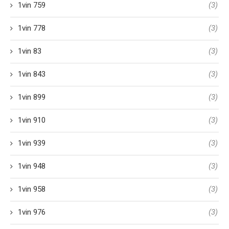
1vin 759
(3)
1vin 778
(3)
1vin 83
(3)
1vin 843
(3)
1vin 899
(3)
1vin 910
(3)
1vin 939
(3)
1vin 948
(3)
1vin 958
(3)
1vin 976
(3)