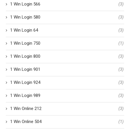
1 Win Login 566
(3)
1 Win Login 580
(3)
1 Win Login 64
(3)
1 Win Login 750
(1)
1 Win Login 800
(3)
1 Win Login 901
(3)
1 Win Login 924
(3)
1 Win Login 989
(3)
1 Win Online 212
(3)
1 Win Online 504
(1)