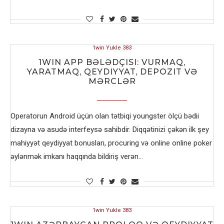
1win Yukle 383
1WIN APP BƏLƏDÇISI: VURMAQ,
YARATMAQ, QEYDIYYAT, DEPOZIT VƏ
MƏRCLƏR
Operatorun Android üçün olan tətbiqi youngster ölçü bədii
dizayna və asudə interfeysə sahibdir. Diqqətinizi çəkən ilk şey
mahiyyət qeydiyyat bonusları, procuring və online online poker
əylənmək imkanı haqqında bildiriş verən…
1win Yukle 383