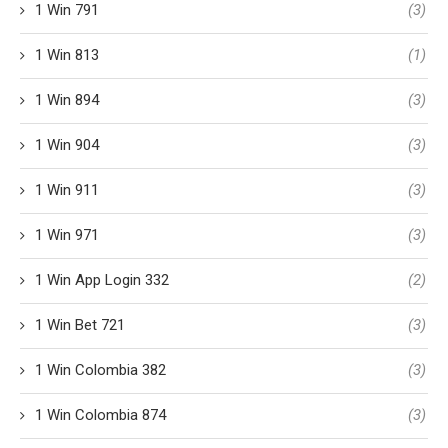
1 Win 791
(3)
1 Win 813
(1)
1 Win 894
(3)
1 Win 904
(3)
1 Win 911
(3)
1 Win 971
(3)
1 Win App Login 332
(2)
1 Win Bet 721
(3)
1 Win Colombia 382
(3)
1 Win Colombia 874
(3)