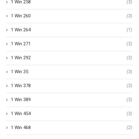
1 Win 258
(3)
1 Win 260
(3)
1 Win 264
(1)
1 Win 271
(3)
1 Win 292
(3)
1 Win 35
(3)
1 Win 378
(3)
1 Win 389
(3)
1 Win 454
(3)
1 Win 468
(2)