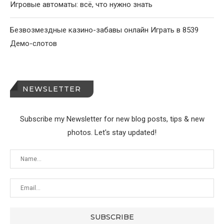
Игровые автоматы: всё, что нужно знать
Безвозмездные казино-забавы онлайн Играть в 8539
Демо-слотов
NEWSLETTER
Subscribe my Newsletter for new blog posts, tips & new
photos. Let's stay updated!