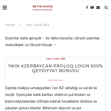
Home
1win Yukle 383
Seçimlər daha genişdir – bir daha bazarlar, obrazli yayımlar,
statistikalar və Obrazli Hesab. –
1win Yukle 383
1WIN AZERBAYCAN PROLOQ LOGIN 500%
QEYDIYYAT BONUSU
Saytda maliyyə əməliyyatları 1vin AZ rahatlığı və sürəti ilə
seçilir. Oyunçular bank kartları, elektron pul kisələri və
kriptovalyutalardan istifadə edərək hesablarını doldura və
uduşları götürə bilərlər. Minimum depozit və pul…