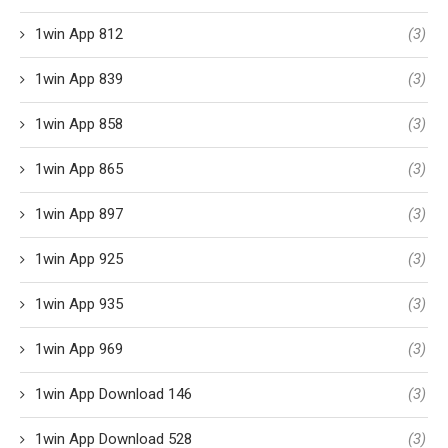
1win App 812
(3)
1win App 839
(3)
1win App 858
(3)
1win App 865
(3)
1win App 897
(3)
1win App 925
(3)
1win App 935
(3)
1win App 969
(3)
1win App Download 146
(3)
1win App Download 528
(3)