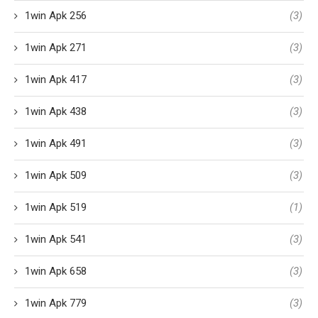
1win Apk 256
(3)
1win Apk 271
(3)
1win Apk 417
(3)
1win Apk 438
(3)
1win Apk 491
(3)
1win Apk 509
(3)
1win Apk 519
(1)
1win Apk 541
(3)
1win Apk 658
(3)
1win Apk 779
(3)