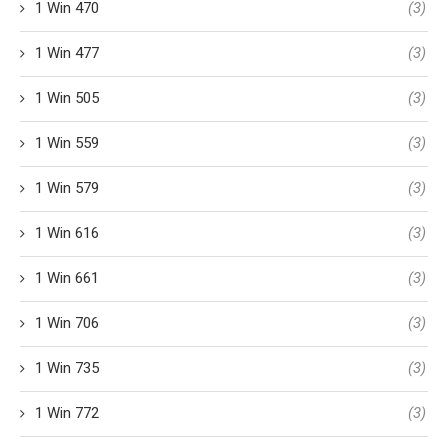
1 Win 470
(3)
1 Win 477
(3)
1 Win 505
(3)
1 Win 559
(3)
1 Win 579
(3)
1 Win 616
(3)
1 Win 661
(3)
1 Win 706
(3)
1 Win 735
(3)
1 Win 772
(3)