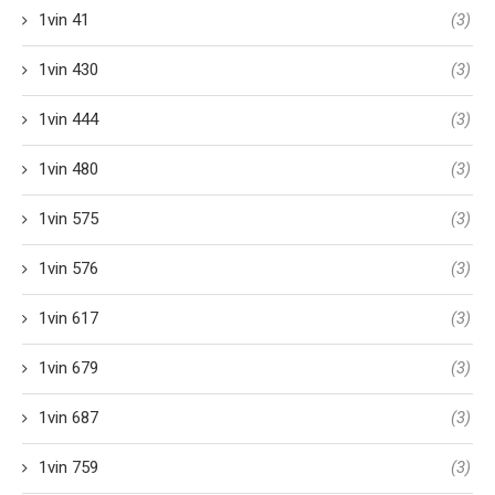
1vin 41
(3)
1vin 430
(3)
1vin 444
(3)
1vin 480
(3)
1vin 575
(3)
1vin 576
(3)
1vin 617
(3)
1vin 679
(3)
1vin 687
(3)
1vin 759
(3)