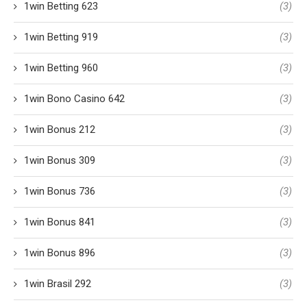
1win Betting 623
(3)
1win Betting 919
(3)
1win Betting 960
(3)
1win Bono Casino 642
(3)
1win Bonus 212
(3)
1win Bonus 309
(3)
1win Bonus 736
(3)
1win Bonus 841
(3)
1win Bonus 896
(3)
1win Brasil 292
(3)