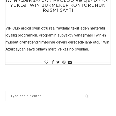
1WIN AZƏRBAYCAN PROLOQ VƏ QEYDIYYAT
YÜKLƏ 1WIN BUKMEKER KONTORUNUN
RƏSMI SAYTI
VIP Club ardıcıl oyun ötrü real faydalar təklif edən hərtərəfli
loyallıq proqramıdır. Proqramın subyektiv yanaşması 1win-in
müsbət qiymətləndirilməsimə dəyərli dərəcədə ianə etdi. 1Win
Azərbaycan saytı onlayn mərc və kazino oyunları…