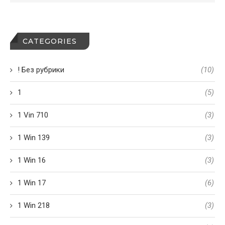
CATEGORIES
! Без рубрики
(10)
1
(5)
1 Vin 710
(3)
1 Win 139
(3)
1 Win 16
(3)
1 Win 17
(6)
1 Win 218
(3)