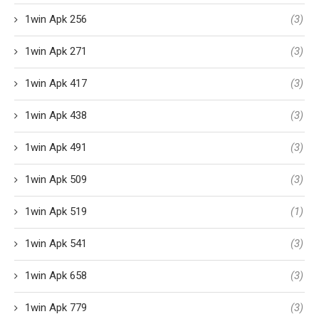
1win Apk 256
(3)
1win Apk 271
(3)
1win Apk 417
(3)
1win Apk 438
(3)
1win Apk 491
(3)
1win Apk 509
(3)
1win Apk 519
(1)
1win Apk 541
(3)
1win Apk 658
(3)
1win Apk 779
(3)