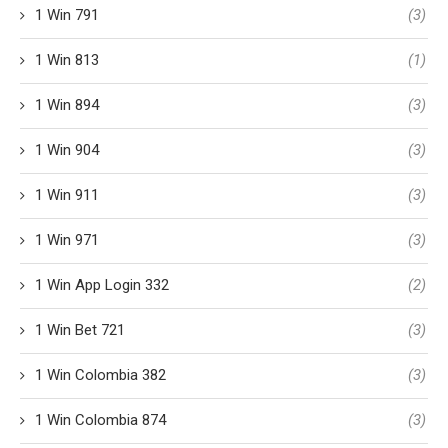
1 Win 791
(3)
1 Win 813
(1)
1 Win 894
(3)
1 Win 904
(3)
1 Win 911
(3)
1 Win 971
(3)
1 Win App Login 332
(2)
1 Win Bet 721
(3)
1 Win Colombia 382
(3)
1 Win Colombia 874
(3)