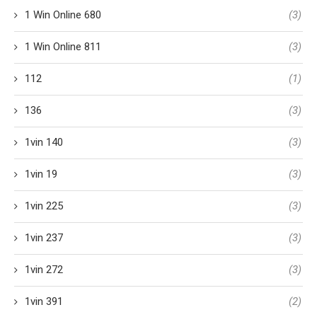
1 Win Online 680
(3)
1 Win Online 811
(3)
112
(1)
136
(3)
1vin 140
(3)
1vin 19
(3)
1vin 225
(3)
1vin 237
(3)
1vin 272
(3)
1vin 391
(2)