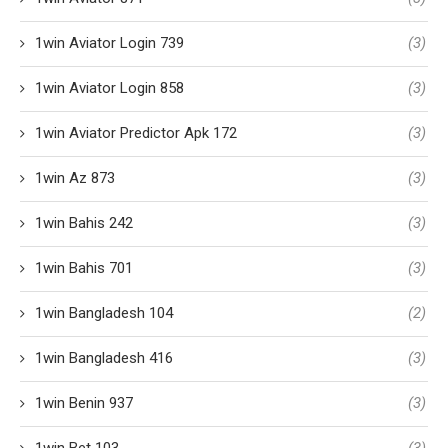
1win Aviator Login 739
(3)
1win Aviator Login 858
(3)
1win Aviator Predictor Apk 172
(3)
1win Az 873
(3)
1win Bahis 242
(3)
1win Bahis 701
(3)
1win Bangladesh 104
(2)
1win Bangladesh 416
(3)
1win Benin 937
(3)