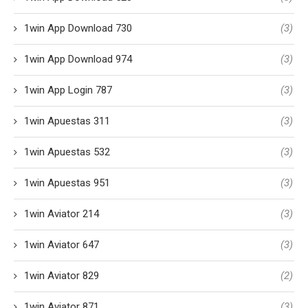
1win App Download 730
(3)
1win App Download 974
(3)
1win App Login 787
(3)
1win Apuestas 311
(3)
1win Apuestas 532
(3)
1win Apuestas 951
(3)
1win Aviator 214
(3)
1win Aviator 647
(3)
1win Aviator 829
(2)
1win Aviator 871
(3)