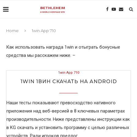
Home
1win App 710
Как использовать награда 1win и отыграть бонусные
средства мы расскажем ниже. –
1win App 710
1WIN 1ВИН СКАЧАТЬ НА ANDROID
Наши тесты показывают превосходство нативного
приложения над веб-версией в 8 ключевых параметрах
производительности. Ниже представлены инструкции как
в KG скачать и установить программу с целью различных
устройств. Ради игроков предлог…