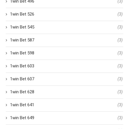
1win Bet 496
(3)
1win Bet 526
(3)
1win Bet 545
(3)
1win Bet 587
(3)
1win Bet 598
(3)
1win Bet 603
(3)
1win Bet 607
(3)
1win Bet 628
(3)
1win Bet 641
(3)
1win Bet 649
(3)