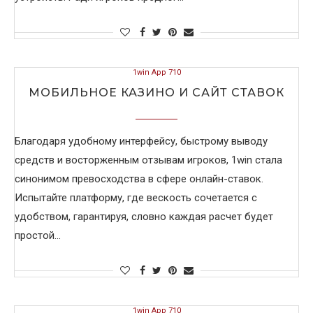
1win App 710
МОБИЛЬНОЕ КАЗИНО И САЙТ СТАВОК
Благодаря удобному интерфейсу, быстрому выводу
средств и восторженным отзывам игроков, 1win стала
синонимом превосходства в сфере онлайн-ставок.
Испытайте платформу, где вескость сочетается с
удобством, гарантируя, словно каждая расчет будет
простой…
1win App 710