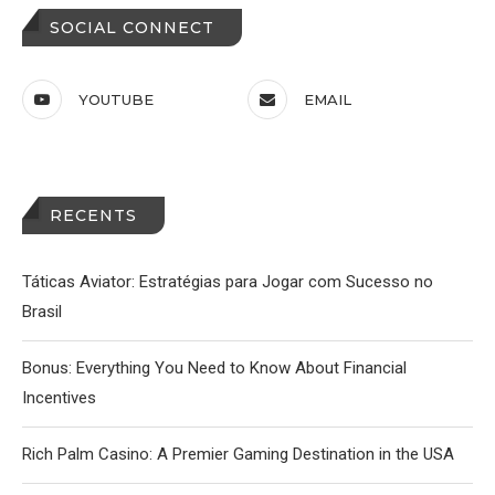
SOCIAL CONNECT
YOUTUBE
EMAIL
RECENTS
Táticas Aviator: Estratégias para Jogar com Sucesso no
Brasil
Bonus: Everything You Need to Know About Financial
Incentives
Rich Palm Casino: A Premier Gaming Destination in the USA