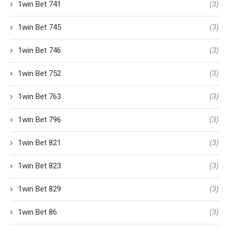
1win Bet 741
(3)
1win Bet 745
(3)
1win Bet 746
(3)
1win Bet 752
(3)
1win Bet 763
(3)
1win Bet 796
(3)
1win Bet 821
(3)
1win Bet 823
(3)
1win Bet 829
(3)
1win Bet 86
(3)