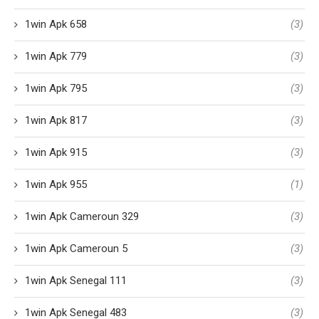
1win Apk 658
(3)
1win Apk 779
(3)
1win Apk 795
(3)
1win Apk 817
(3)
1win Apk 915
(3)
1win Apk 955
(1)
1win Apk Cameroun 329
(3)
1win Apk Cameroun 5
(3)
1win Apk Senegal 111
(3)
1win Apk Senegal 483
(3)