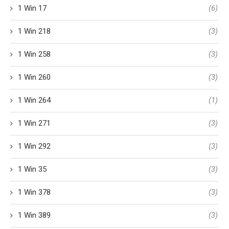
1 Win 17
(6)
1 Win 218
(3)
1 Win 258
(3)
1 Win 260
(3)
1 Win 264
(1)
1 Win 271
(3)
1 Win 292
(3)
1 Win 35
(3)
1 Win 378
(3)
1 Win 389
(3)