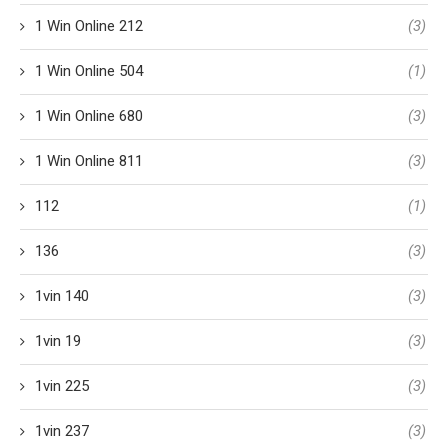
1 Win Online 212
(3)
1 Win Online 504
(1)
1 Win Online 680
(3)
1 Win Online 811
(3)
112
(1)
136
(3)
1vin 140
(3)
1vin 19
(3)
1vin 225
(3)
1vin 237
(3)