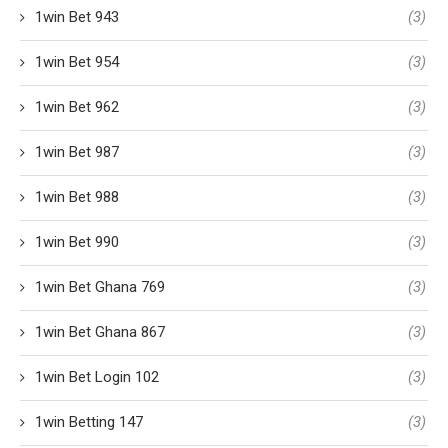
1win Bet 943
(3)
1win Bet 954
(3)
1win Bet 962
(3)
1win Bet 987
(3)
1win Bet 988
(3)
1win Bet 990
(3)
1win Bet Ghana 769
(3)
1win Bet Ghana 867
(3)
1win Bet Login 102
(3)
1win Betting 147
(3)