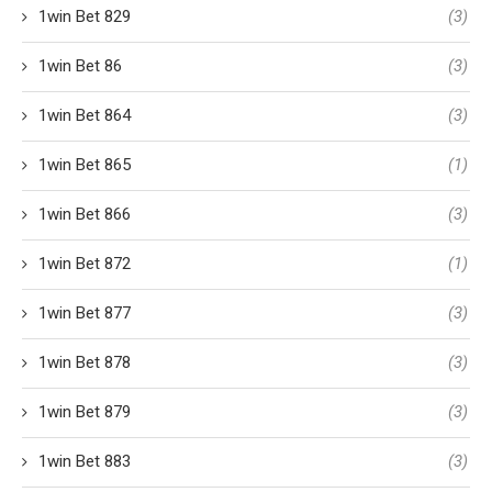
1win Bet 829
(3)
1win Bet 86
(3)
1win Bet 864
(3)
1win Bet 865
(1)
1win Bet 866
(3)
1win Bet 872
(1)
1win Bet 877
(3)
1win Bet 878
(3)
1win Bet 879
(3)
1win Bet 883
(3)