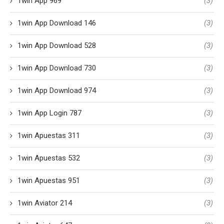
1win App 969
(3)
1win App Download 146
(3)
1win App Download 528
(3)
1win App Download 730
(3)
1win App Download 974
(3)
1win App Login 787
(3)
1win Apuestas 311
(3)
1win Apuestas 532
(3)
1win Apuestas 951
(3)
1win Aviator 214
(3)