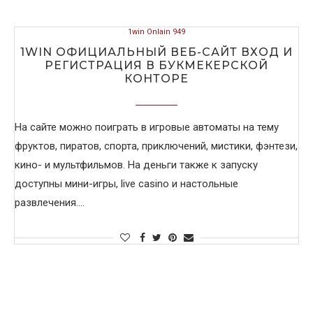
1win Onlain 949
1WIN ОФИЦИАЛЬНЫЙ ВЕБ-САЙТ ВХОД И
РЕГИСТРАЦИЯ В БУКМЕКЕРСКОЙ
КОНТОРЕ
На сайте можно поиграть в игровые автоматы на тему
фруктов, пиратов, спорта, приключений, мистики, фэнтези,
кино- и мультфильмов. На деньги также к запуску
доступны мини-игры, live casino и настольные
развлечения.…