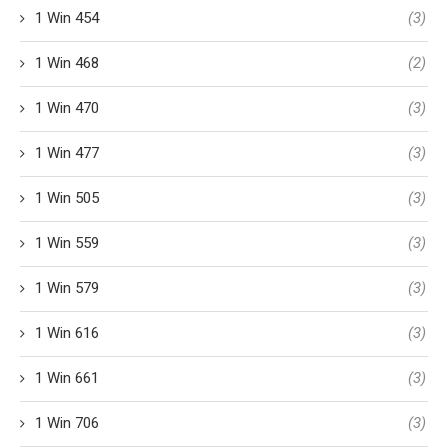
1 Win 454
(3)
1 Win 468
(2)
1 Win 470
(3)
1 Win 477
(3)
1 Win 505
(3)
1 Win 559
(3)
1 Win 579
(3)
1 Win 616
(3)
1 Win 661
(3)
1 Win 706
(3)