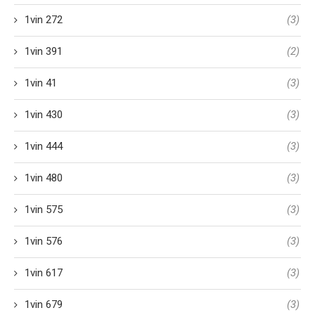
1vin 272
(3)
1vin 391
(2)
1vin 41
(3)
1vin 430
(3)
1vin 444
(3)
1vin 480
(3)
1vin 575
(3)
1vin 576
(3)
1vin 617
(3)
1vin 679
(3)