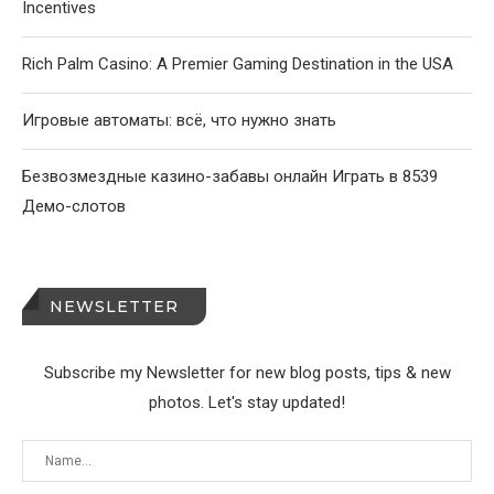
Incentives
Rich Palm Casino: A Premier Gaming Destination in the USA
Игровые автоматы: всё, что нужно знать
Безвозмездные казино-забавы онлайн Играть в 8539
Демо-слотов
NEWSLETTER
Subscribe my Newsletter for new blog posts, tips & new
photos. Let's stay updated!