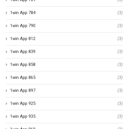
1win App 784
(3)
1win App 790
(3)
1win App 812
(3)
1win App 839
(3)
1win App 858
(3)
1win App 865
(3)
1win App 897
(3)
1win App 925
(3)
1win App 935
(3)