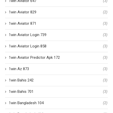
1win Aviator 647
(3)
1win Aviator 829
(2)
1win Aviator 871
(3)
1win Aviator Login 739
(3)
1win Aviator Login 858
(3)
1win Aviator Predictor Apk 172
(3)
1win Az 873
(3)
1win Bahis 242
(3)
1win Bahis 701
(3)
1win Bangladesh 104
(2)