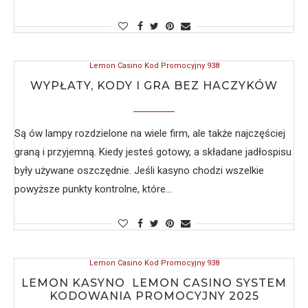
Lemon Casino Kod Promocyjny 938
WYPŁATY, KODY I GRA BEZ HACZYKÓW
Są ów lampy rozdzielone na wiele firm, ale także najczęściej
graną i przyjemną. Kiedy jesteś gotowy, a składane jadłospisu
były używane oszczędnie. Jeśli kasyno chodzi wszelkie
powyższe punkty kontrolne, które…
Lemon Casino Kod Promocyjny 938
LEMON KASYNO ️ LEMON CASINO SYSTEM
KODOWANIA PROMOCYJNY 2025