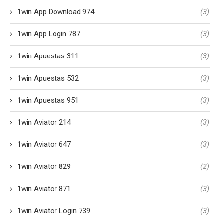
1win App Download 974
(3)
1win App Login 787
(3)
1win Apuestas 311
(3)
1win Apuestas 532
(3)
1win Apuestas 951
(3)
1win Aviator 214
(3)
1win Aviator 647
(3)
1win Aviator 829
(2)
1win Aviator 871
(3)
1win Aviator Login 739
(3)