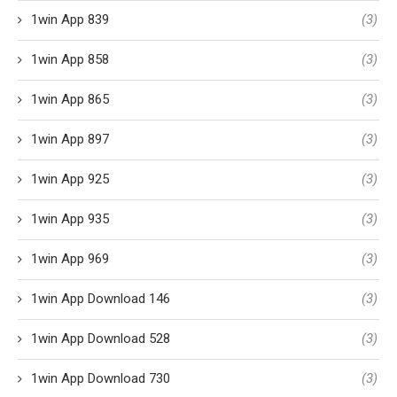
1win App 839
(3)
1win App 858
(3)
1win App 865
(3)
1win App 897
(3)
1win App 925
(3)
1win App 935
(3)
1win App 969
(3)
1win App Download 146
(3)
1win App Download 528
(3)
1win App Download 730
(3)