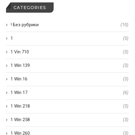
CATEGORIES
! Без рубрики
(10)
1
(5)
1 Vin 710
(3)
1 Win 139
(3)
1 Win 16
(3)
1 Win 17
(6)
1 Win 218
(3)
1 Win 258
(3)
1 Win 260
(3)