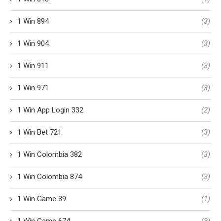
1 Win 894
(3)
1 Win 904
(3)
1 Win 911
(3)
1 Win 971
(3)
1 Win App Login 332
(2)
1 Win Bet 721
(3)
1 Win Colombia 382
(3)
1 Win Colombia 874
(3)
1 Win Game 39
(1)