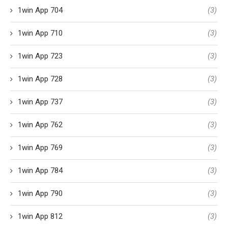
1win App 704
(3)
1win App 710
(3)
1win App 723
(3)
1win App 728
(3)
1win App 737
(3)
1win App 762
(3)
1win App 769
(3)
1win App 784
(3)
1win App 790
(3)
1win App 812
(3)