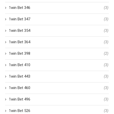
1win Bet 346
(3)
1win Bet 347
(3)
1win Bet 354
(3)
1win Bet 364
(3)
1win Bet 398
(2)
1win Bet 410
(3)
1win Bet 443
(3)
1win Bet 460
(3)
1win Bet 496
(3)
1win Bet 526
(3)