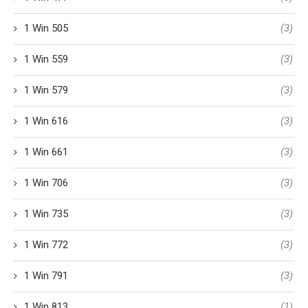
1 Win 505
(3)
1 Win 559
(3)
1 Win 579
(3)
1 Win 616
(3)
1 Win 661
(3)
1 Win 706
(3)
1 Win 735
(3)
1 Win 772
(3)
1 Win 791
(3)
1 Win 813
(1)