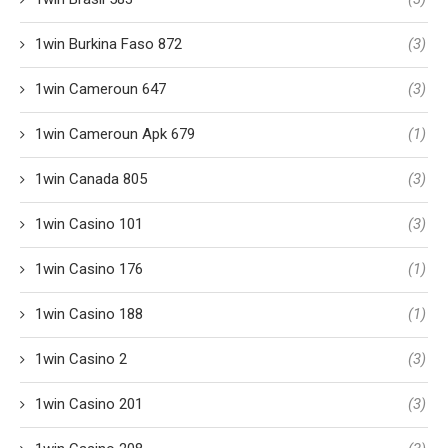
1win Burkina Faso 872
(3)
1win Cameroun 647
(3)
1win Cameroun Apk 679
(1)
1win Canada 805
(3)
1win Casino 101
(3)
1win Casino 176
(1)
1win Casino 188
(1)
1win Casino 2
(3)
1win Casino 201
(3)