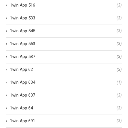
1win App 516
(3)
1win App 533
(3)
1win App 545
(3)
1win App 553
(3)
1win App 587
(3)
1win App 62
(3)
1win App 634
(1)
1win App 637
(3)
1win App 64
(3)
1win App 691
(3)