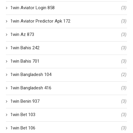
1win Aviator Login 858
(3)
1win Aviator Predictor Apk 172
(3)
1win Az 873
(3)
1win Bahis 242
(3)
1win Bahis 701
(3)
1win Bangladesh 104
(2)
1win Bangladesh 416
(3)
1win Benin 937
(3)
1win Bet 103
(3)
1win Bet 106
(3)