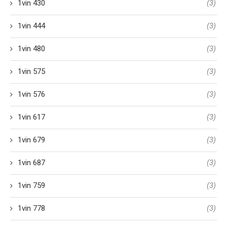
1vin 430
(3)
1vin 444
(3)
1vin 480
(3)
1vin 575
(3)
1vin 576
(3)
1vin 617
(3)
1vin 679
(3)
1vin 687
(3)
1vin 759
(3)
1vin 778
(3)