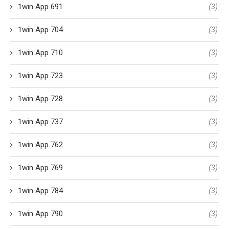
1win App 691
(3)
1win App 704
(3)
1win App 710
(3)
1win App 723
(3)
1win App 728
(3)
1win App 737
(3)
1win App 762
(3)
1win App 769
(3)
1win App 784
(3)
1win App 790
(3)