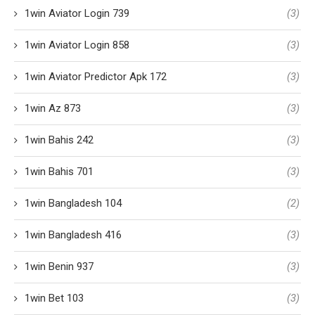
1win Aviator Login 739
(3)
1win Aviator Login 858
(3)
1win Aviator Predictor Apk 172
(3)
1win Az 873
(3)
1win Bahis 242
(3)
1win Bahis 701
(3)
1win Bangladesh 104
(2)
1win Bangladesh 416
(3)
1win Benin 937
(3)
1win Bet 103
(3)