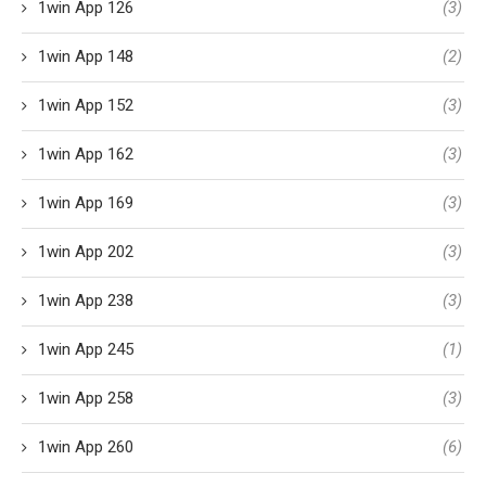
1win App 126
(3)
1win App 148
(2)
1win App 152
(3)
1win App 162
(3)
1win App 169
(3)
1win App 202
(3)
1win App 238
(3)
1win App 245
(1)
1win App 258
(3)
1win App 260
(6)