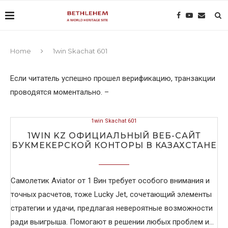
Home
1win Skachat 601
Если читатель успешно прошел верификацию, транзакции
проводятся моментально. –
1win Skachat 601
1WIN KZ ОФИЦИАЛЬНЫЙ ВЕБ-САЙТ
БУКМЕКЕРСКОЙ КОНТОРЫ В КАЗАХСТАНЕ
Самолетик Aviator от 1 Вин требует особого внимания и
точных расчетов, тоже Lucky Jet, сочетающий элементы
стратегии и удачи, предлагая невероятные возможности
ради выигрыша. Помогают в решении любых проблем и…