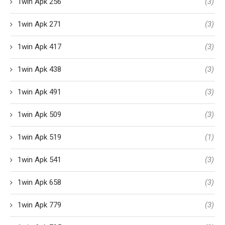
1win Apk 256
(3)
1win Apk 271
(3)
1win Apk 417
(3)
1win Apk 438
(3)
1win Apk 491
(3)
1win Apk 509
(3)
1win Apk 519
(1)
1win Apk 541
(3)
1win Apk 658
(3)
1win Apk 779
(3)