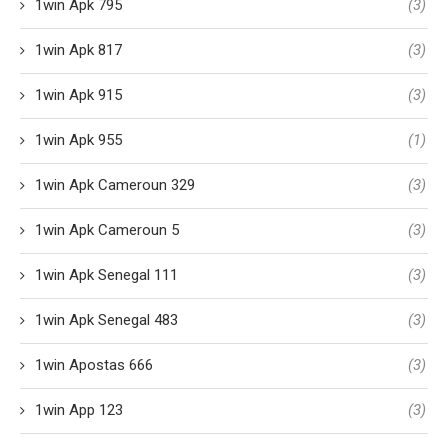
1win Apk 795
(3)
1win Apk 817
(3)
1win Apk 915
(3)
1win Apk 955
(1)
1win Apk Cameroun 329
(3)
1win Apk Cameroun 5
(3)
1win Apk Senegal 111
(3)
1win Apk Senegal 483
(3)
1win Apostas 666
(3)
1win App 123
(3)