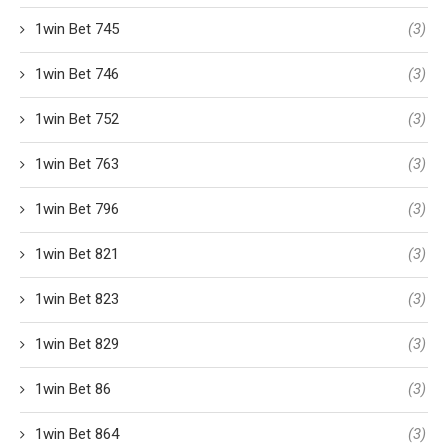
1win Bet 745
(3)
1win Bet 746
(3)
1win Bet 752
(3)
1win Bet 763
(3)
1win Bet 796
(3)
1win Bet 821
(3)
1win Bet 823
(3)
1win Bet 829
(3)
1win Bet 86
(3)
1win Bet 864
(3)