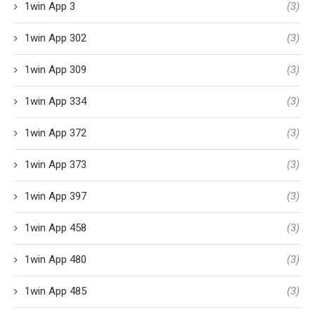
1win App 3
(3)
1win App 302
(3)
1win App 309
(3)
1win App 334
(3)
1win App 372
(3)
1win App 373
(3)
1win App 397
(3)
1win App 458
(3)
1win App 480
(3)
1win App 485
(3)