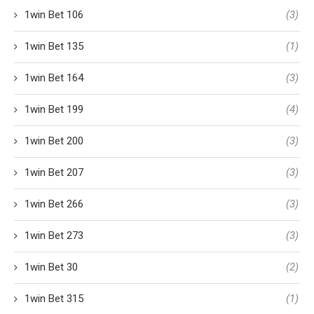
1win Bet 106
(3)
1win Bet 135
(1)
1win Bet 164
(3)
1win Bet 199
(4)
1win Bet 200
(3)
1win Bet 207
(3)
1win Bet 266
(3)
1win Bet 273
(3)
1win Bet 30
(2)
1win Bet 315
(1)