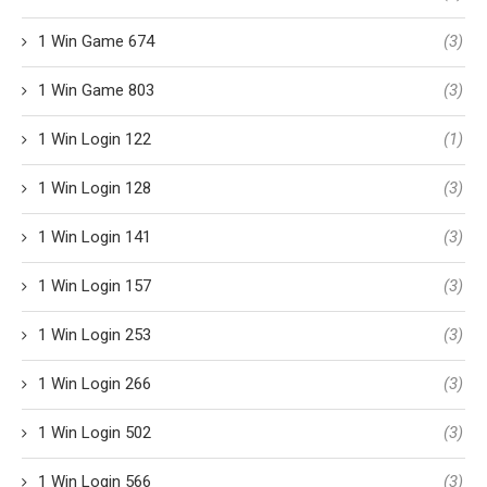
1 Win Game 674
(3)
1 Win Game 803
(3)
1 Win Login 122
(1)
1 Win Login 128
(3)
1 Win Login 141
(3)
1 Win Login 157
(3)
1 Win Login 253
(3)
1 Win Login 266
(3)
1 Win Login 502
(3)
1 Win Login 566
(3)