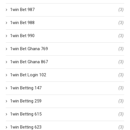
1win Bet 987
(3)
1win Bet 988
(3)
1win Bet 990
(3)
1win Bet Ghana 769
(3)
1win Bet Ghana 867
(3)
1win Bet Login 102
(3)
1win Betting 147
(3)
1win Betting 259
(3)
1win Betting 615
(3)
1win Betting 623
(3)