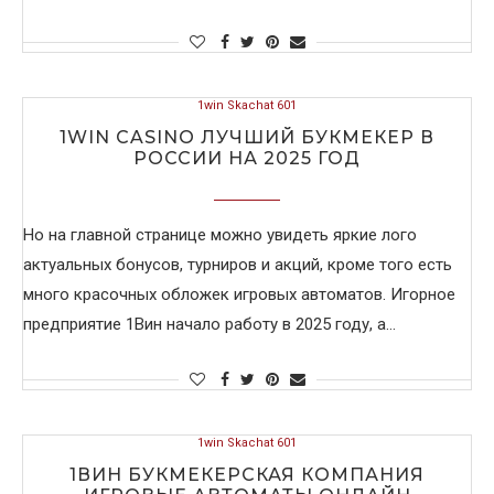
1win Skachat 601
1WIN CASINO ЛУЧШИЙ БУКМЕКЕР В
РОССИИ НА 2025 ГОД
Но на главной странице можно увидеть яркие лого
актуальных бонусов, турниров и акций, кроме того есть
много красочных обложек игровых автоматов. Игорное
предприятие 1Вин начало работу в 2025 году, а…
1win Skachat 601
1ВИН БУКМЕКЕРСКАЯ КОМПАНИЯ