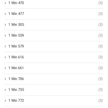
1 Win 470
(3)
1 Win 477
(3)
1 Win 505
(3)
1 Win 559
(3)
1 Win 579
(3)
1 Win 616
(3)
1 Win 661
(3)
1 Win 706
(3)
1 Win 735
(3)
1 Win 772
(3)