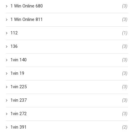
1 Win Online 680
(3)
1 Win Online 811
(3)
112
(1)
136
(3)
1vin 140
(3)
1vin 19
(3)
1vin 225
(3)
1vin 237
(3)
1vin 272
(3)
1vin 391
(2)