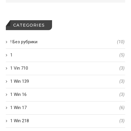
CATEGORIES
! Без рубрики
(10)
1
(5)
1 Vin 710
(3)
1 Win 139
(3)
1 Win 16
(3)
1 Win 17
(6)
1 Win 218
(3)