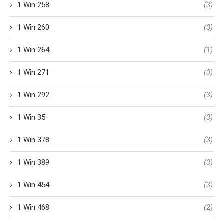
1 Win 258
(3)
1 Win 260
(3)
1 Win 264
(1)
1 Win 271
(3)
1 Win 292
(3)
1 Win 35
(3)
1 Win 378
(3)
1 Win 389
(3)
1 Win 454
(3)
1 Win 468
(2)