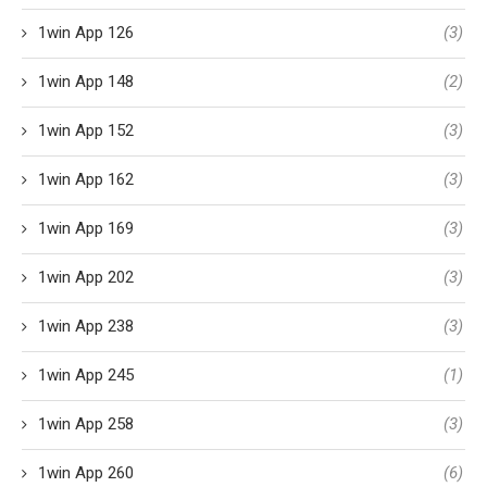
1win App 126
(3)
1win App 148
(2)
1win App 152
(3)
1win App 162
(3)
1win App 169
(3)
1win App 202
(3)
1win App 238
(3)
1win App 245
(1)
1win App 258
(3)
1win App 260
(6)