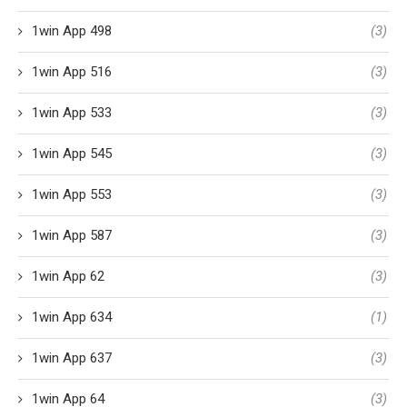
1win App 498
(3)
1win App 516
(3)
1win App 533
(3)
1win App 545
(3)
1win App 553
(3)
1win App 587
(3)
1win App 62
(3)
1win App 634
(1)
1win App 637
(3)
1win App 64
(3)