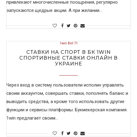
привлекают многочисленные поощрения, регулярно
запускаются щедрые акции. А при желании…
1win Bet 71
СТАВКИ НА СПОРТ В БК 1WIN
СПОРТИВНЫЕ СТАВКИ ОНЛАЙН В
УКРАИНЕ
Через вход в систему пользователи исполин управлять
своим аккаунтом, совершать ставки, пополнять баланс и
выводить средства, а кроме того использовать другие
функции и сервисы платформы. Букмекерская компания
1win предлагает своим…