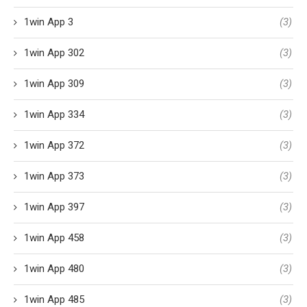
1win App 3
(3)
1win App 302
(3)
1win App 309
(3)
1win App 334
(3)
1win App 372
(3)
1win App 373
(3)
1win App 397
(3)
1win App 458
(3)
1win App 480
(3)
1win App 485
(3)