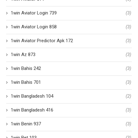
1win Aviator Login 739
(3)
1win Aviator Login 858
(3)
1win Aviator Predictor Apk 172
(3)
1win Az 873
(3)
1win Bahis 242
(3)
1win Bahis 701
(3)
1win Bangladesh 104
(2)
1win Bangladesh 416
(3)
1win Benin 937
(3)
1win Bet 103
(3)