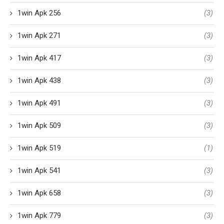
1win Apk 256
(3)
1win Apk 271
(3)
1win Apk 417
(3)
1win Apk 438
(3)
1win Apk 491
(3)
1win Apk 509
(3)
1win Apk 519
(1)
1win Apk 541
(3)
1win Apk 658
(3)
1win Apk 779
(3)