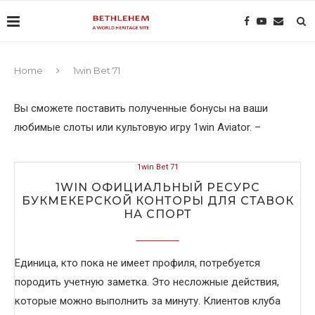
Home
1win Bet 71
Вы сможете поставить полученные бонусы на ваши
любимые слоты или культовую игру 1win Aviator. –
1win Bet 71
1WIN ОФИЦИАЛЬНЫЙ РЕСУРС
БУКМЕКЕРСКОЙ КОНТОРЫ ДЛЯ СТАВОК
НА СПОРТ
Единица, кто пока не имеет профиля, потребуется
породить учетную заметка. Это несложные действия,
которые можно выполнить за минуту. Клиентов клуба