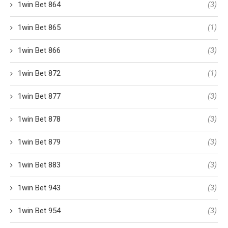
1win Bet 864
(3)
1win Bet 865
(1)
1win Bet 866
(3)
1win Bet 872
(1)
1win Bet 877
(3)
1win Bet 878
(3)
1win Bet 879
(3)
1win Bet 883
(3)
1win Bet 943
(3)
1win Bet 954
(3)