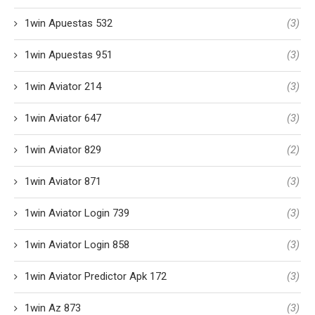
1win Apuestas 532
(3)
1win Apuestas 951
(3)
1win Aviator 214
(3)
1win Aviator 647
(3)
1win Aviator 829
(2)
1win Aviator 871
(3)
1win Aviator Login 739
(3)
1win Aviator Login 858
(3)
1win Aviator Predictor Apk 172
(3)
1win Az 873
(3)