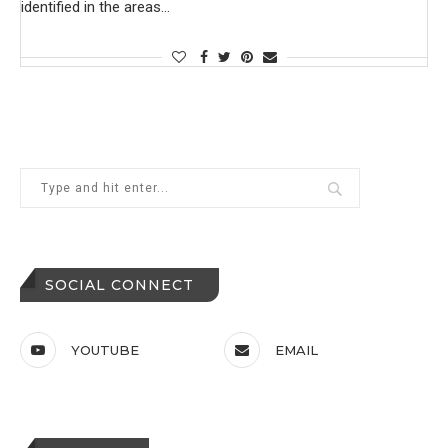
identified in the areas…
SOCIAL CONNECT
YOUTUBE
EMAIL