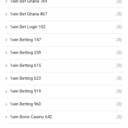
1win Bet Ghana 769
(3)
1win Bet Ghana 867
(3)
1win Bet Login 102
(3)
1win Betting 147
(3)
1win Betting 259
(3)
1win Betting 615
(3)
1win Betting 623
(3)
1win Betting 919
(3)
1win Betting 960
(3)
1win Bono Casino 642
(3)