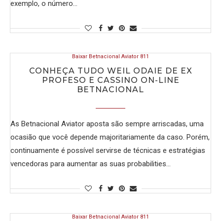
exemplo, o número…
Baixar Betnacional Aviator 811
CONHEÇA TUDO WEIL ODAIE DE EX
PROFESO E CASSINO ON-LINE
BETNACIONAL
As Betnacional Aviator aposta são sempre arriscadas, uma
ocasião que você depende majoritariamente da caso. Porém,
continuamente é possível servirse de técnicas e estratégias
vencedoras para aumentar as suas probabilities…
Baixar Betnacional Aviator 811