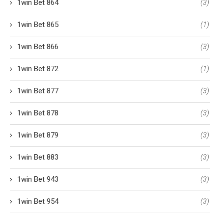
1win Bet 864
(3)
1win Bet 865
(1)
1win Bet 866
(3)
1win Bet 872
(1)
1win Bet 877
(3)
1win Bet 878
(3)
1win Bet 879
(3)
1win Bet 883
(3)
1win Bet 943
(3)
1win Bet 954
(3)