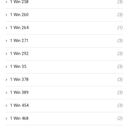
1 Win 258
(3)
1 Win 260
(3)
1 Win 264
(1)
1 Win 271
(3)
1 Win 292
(3)
1 Win 35
(3)
1 Win 378
(3)
1 Win 389
(3)
1 Win 454
(3)
1 Win 468
(2)