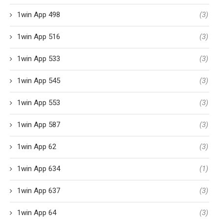
1win App 498
(3)
1win App 516
(3)
1win App 533
(3)
1win App 545
(3)
1win App 553
(3)
1win App 587
(3)
1win App 62
(3)
1win App 634
(1)
1win App 637
(3)
1win App 64
(3)