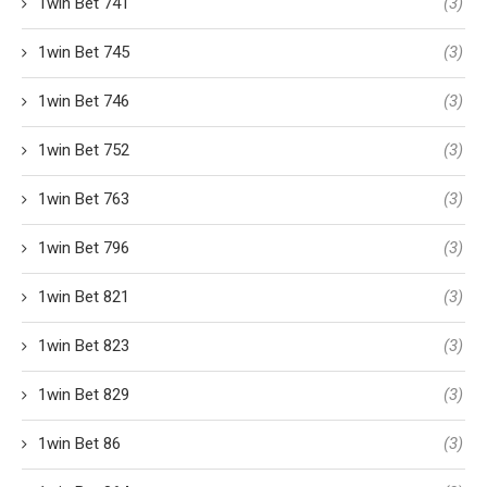
1win Bet 741
(3)
1win Bet 745
(3)
1win Bet 746
(3)
1win Bet 752
(3)
1win Bet 763
(3)
1win Bet 796
(3)
1win Bet 821
(3)
1win Bet 823
(3)
1win Bet 829
(3)
1win Bet 86
(3)