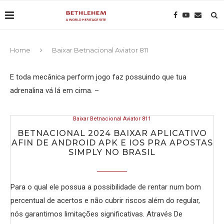
Home
Baixar Betnacional Aviator 811
E toda mecânica perform jogo faz possuindo que tua
adrenalina vá lá em cima. –
Baixar Betnacional Aviator 811
BETNACIONAL 2024 BAIXAR APLICATIVO
AFIN DE ANDROID APK E IOS PRA APOSTAS
SIMPLY NO BRASIL
Para o qual ele possua a possibilidade de rentar num bom
percentual de acertos e não cubrir riscos além do regular,
nós garantimos limitações significativas. Através De