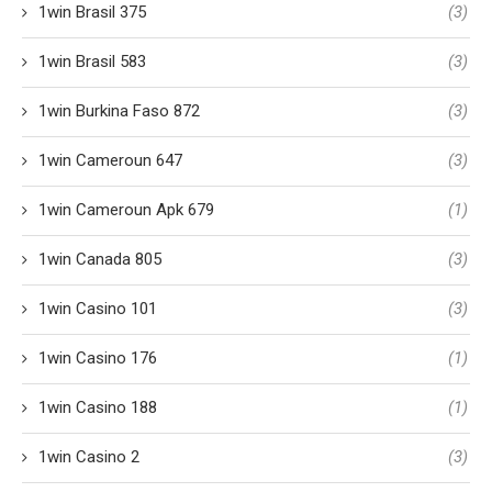
1win Brasil 375
(3)
1win Brasil 583
(3)
1win Burkina Faso 872
(3)
1win Cameroun 647
(3)
1win Cameroun Apk 679
(1)
1win Canada 805
(3)
1win Casino 101
(3)
1win Casino 176
(1)
1win Casino 188
(1)
1win Casino 2
(3)