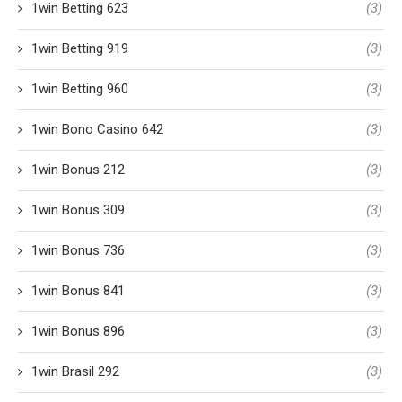
1win Betting 623
(3)
1win Betting 919
(3)
1win Betting 960
(3)
1win Bono Casino 642
(3)
1win Bonus 212
(3)
1win Bonus 309
(3)
1win Bonus 736
(3)
1win Bonus 841
(3)
1win Bonus 896
(3)
1win Brasil 292
(3)