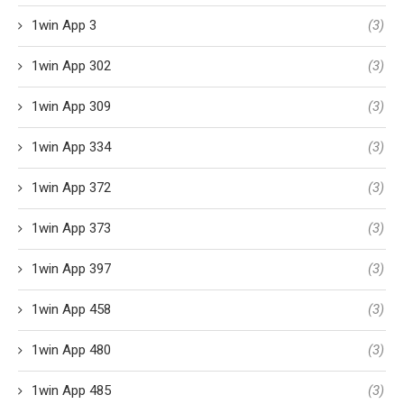
1win App 3
(3)
1win App 302
(3)
1win App 309
(3)
1win App 334
(3)
1win App 372
(3)
1win App 373
(3)
1win App 397
(3)
1win App 458
(3)
1win App 480
(3)
1win App 485
(3)