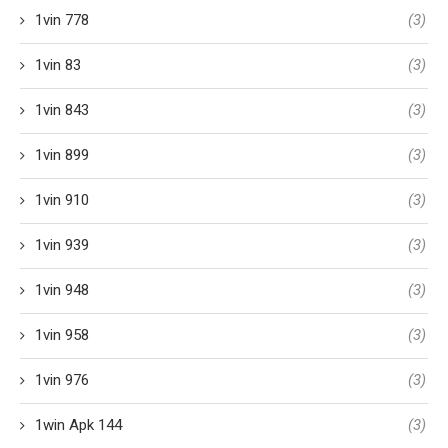
1vin 778
(3)
1vin 83
(3)
1vin 843
(3)
1vin 899
(3)
1vin 910
(3)
1vin 939
(3)
1vin 948
(3)
1vin 958
(3)
1vin 976
(3)
1win Apk 144
(3)