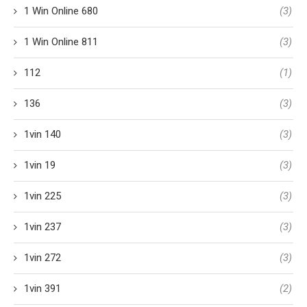
1 Win Online 680
(3)
1 Win Online 811
(3)
112
(1)
136
(3)
1vin 140
(3)
1vin 19
(3)
1vin 225
(3)
1vin 237
(3)
1vin 272
(3)
1vin 391
(2)