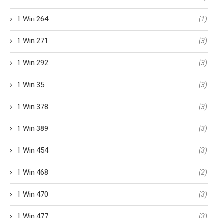
1 Win 264
(1)
1 Win 271
(3)
1 Win 292
(3)
1 Win 35
(3)
1 Win 378
(3)
1 Win 389
(3)
1 Win 454
(3)
1 Win 468
(2)
1 Win 470
(3)
1 Win 477
(3)