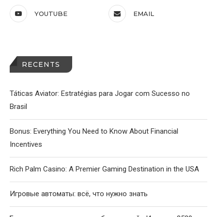
YOUTUBE
EMAIL
RECENTS
Táticas Aviator: Estratégias para Jogar com Sucesso no
Brasil
Bonus: Everything You Need to Know About Financial
Incentives
Rich Palm Casino: A Premier Gaming Destination in the USA
Игровые автоматы: всё, что нужно знать