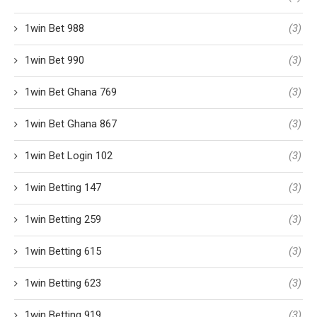
1win Bet 988
(3)
1win Bet 990
(3)
1win Bet Ghana 769
(3)
1win Bet Ghana 867
(3)
1win Bet Login 102
(3)
1win Betting 147
(3)
1win Betting 259
(3)
1win Betting 615
(3)
1win Betting 623
(3)
1win Betting 919
(3)