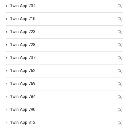
1win App 704
(3)
1win App 710
(3)
1win App 723
(3)
1win App 728
(3)
1win App 737
(3)
1win App 762
(3)
1win App 769
(3)
1win App 784
(3)
1win App 790
(3)
1win App 812
(3)