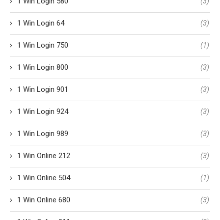
1 Win Login 580
(3)
1 Win Login 64
(3)
1 Win Login 750
(1)
1 Win Login 800
(3)
1 Win Login 901
(3)
1 Win Login 924
(3)
1 Win Login 989
(3)
1 Win Online 212
(3)
1 Win Online 504
(1)
1 Win Online 680
(3)