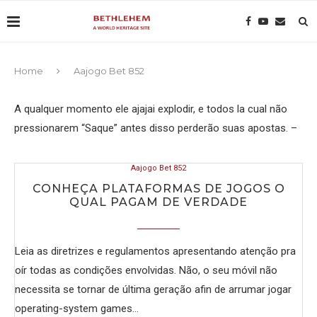
Home
Aajogo Bet 852
A qualquer momento ele ajajai explodir, e todos la cual não
pressionarem “Saque” antes disso perderão suas apostas. –
Aajogo Bet 852
CONHEÇA PLATAFORMAS DE JOGOS O
QUAL PAGAM DE VERDADE
Leia as diretrizes e regulamentos apresentando atenção pra
oír todas as condições envolvidas. Não, o seu móvil não
necessita se tornar de última geração afin de arrumar jogar
operating-system games…