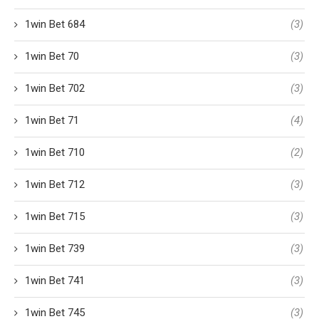
1win Bet 684
(3)
1win Bet 70
(3)
1win Bet 702
(3)
1win Bet 71
(4)
1win Bet 710
(2)
1win Bet 712
(3)
1win Bet 715
(3)
1win Bet 739
(3)
1win Bet 741
(3)
1win Bet 745
(3)