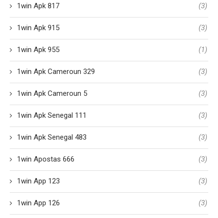
1win Apk 817
(3)
1win Apk 915
(3)
1win Apk 955
(1)
1win Apk Cameroun 329
(3)
1win Apk Cameroun 5
(3)
1win Apk Senegal 111
(3)
1win Apk Senegal 483
(3)
1win Apostas 666
(3)
1win App 123
(3)
1win App 126
(3)