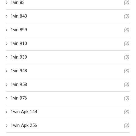
1vin 83
(3)
1vin 843
(3)
1vin 899
(3)
1vin 910
(3)
1vin 939
(3)
1vin 948
(3)
1vin 958
(3)
1vin 976
(3)
1win Apk 144
(3)
1win Apk 256
(3)