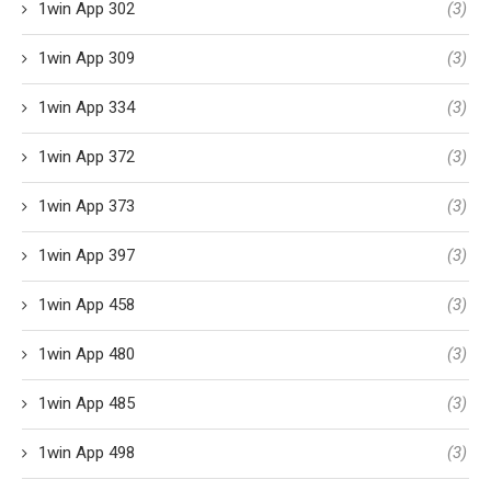
1win App 302
(3)
1win App 309
(3)
1win App 334
(3)
1win App 372
(3)
1win App 373
(3)
1win App 397
(3)
1win App 458
(3)
1win App 480
(3)
1win App 485
(3)
1win App 498
(3)