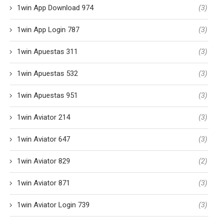
1win App Download 974
(3)
1win App Login 787
(3)
1win Apuestas 311
(3)
1win Apuestas 532
(3)
1win Apuestas 951
(3)
1win Aviator 214
(3)
1win Aviator 647
(3)
1win Aviator 829
(2)
1win Aviator 871
(3)
1win Aviator Login 739
(3)