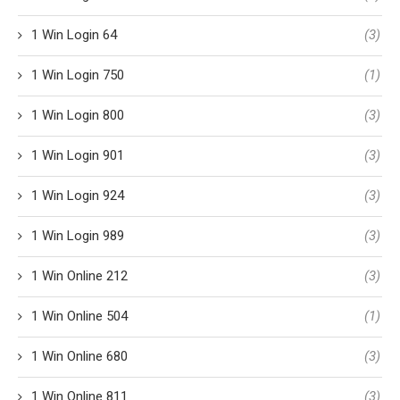
1 Win Login 64
(3)
1 Win Login 750
(1)
1 Win Login 800
(3)
1 Win Login 901
(3)
1 Win Login 924
(3)
1 Win Login 989
(3)
1 Win Online 212
(3)
1 Win Online 504
(1)
1 Win Online 680
(3)
1 Win Online 811
(3)