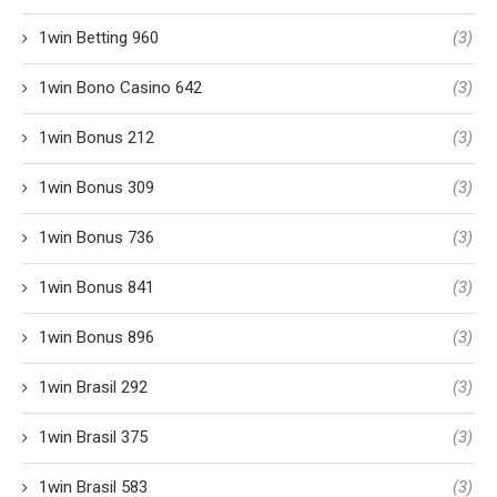
1win Betting 960
(3)
1win Bono Casino 642
(3)
1win Bonus 212
(3)
1win Bonus 309
(3)
1win Bonus 736
(3)
1win Bonus 841
(3)
1win Bonus 896
(3)
1win Brasil 292
(3)
1win Brasil 375
(3)
1win Brasil 583
(3)