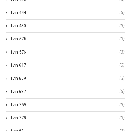
1vin 444
(3)
1vin 480
(3)
1vin 575
(3)
1vin 576
(3)
1vin 617
(3)
1vin 679
(3)
1vin 687
(3)
1vin 759
(3)
1vin 778
(3)