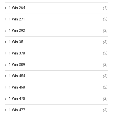
1 Win 264
(1)
1 Win 271
(3)
1 Win 292
(3)
1 Win 35
(3)
1 Win 378
(3)
1 Win 389
(3)
1 Win 454
(3)
1 Win 468
(2)
1 Win 470
(3)
1 Win 477
(3)