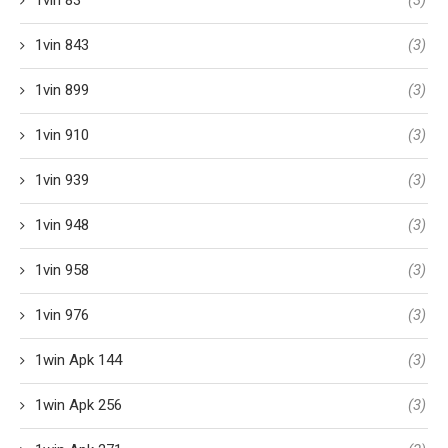
1vin 83
(3)
1vin 843
(3)
1vin 899
(3)
1vin 910
(3)
1vin 939
(3)
1vin 948
(3)
1vin 958
(3)
1vin 976
(3)
1win Apk 144
(3)
1win Apk 256
(3)