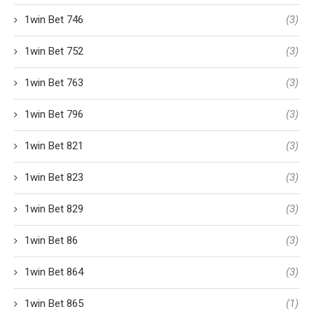
1win Bet 746
(3)
1win Bet 752
(3)
1win Bet 763
(3)
1win Bet 796
(3)
1win Bet 821
(3)
1win Bet 823
(3)
1win Bet 829
(3)
1win Bet 86
(3)
1win Bet 864
(3)
1win Bet 865
(1)