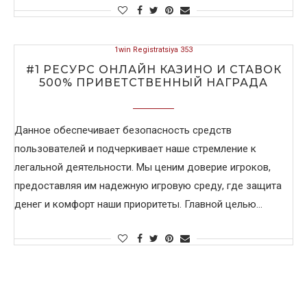
1win Registratsiya 353
#1 РЕСУРС ОНЛАЙН КАЗИНО И СТАВОК
500% ПРИВЕТСТВЕННЫЙ НАГРАДА
Данное обеспечивает безопасность средств
пользователей и подчеркивает наше стремление к
легальной деятельности. Мы ценим доверие игроков,
предоставляя им надежную игровую среду, где защита
денег и комфорт наши приоритеты. Главной целью…