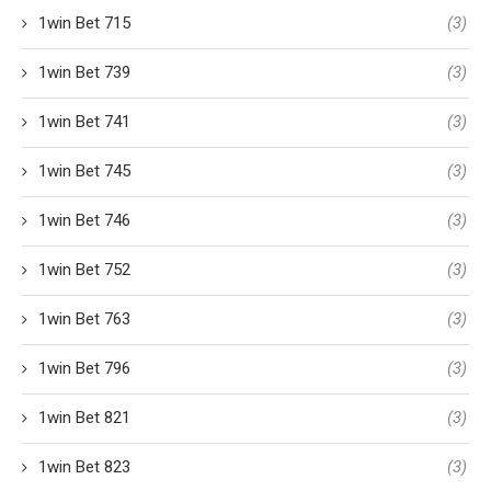
1win Bet 715
(3)
1win Bet 739
(3)
1win Bet 741
(3)
1win Bet 745
(3)
1win Bet 746
(3)
1win Bet 752
(3)
1win Bet 763
(3)
1win Bet 796
(3)
1win Bet 821
(3)
1win Bet 823
(3)