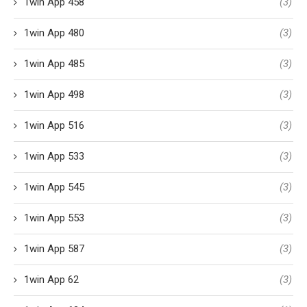
1win App 458
(3)
1win App 480
(3)
1win App 485
(3)
1win App 498
(3)
1win App 516
(3)
1win App 533
(3)
1win App 545
(3)
1win App 553
(3)
1win App 587
(3)
1win App 62
(3)