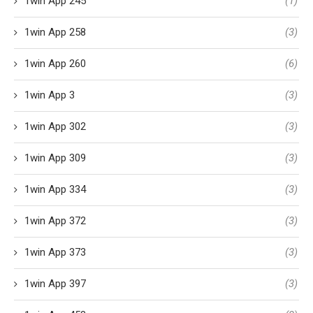
1win App 245
(1)
1win App 258
(3)
1win App 260
(6)
1win App 3
(3)
1win App 302
(3)
1win App 309
(3)
1win App 334
(3)
1win App 372
(3)
1win App 373
(3)
1win App 397
(3)