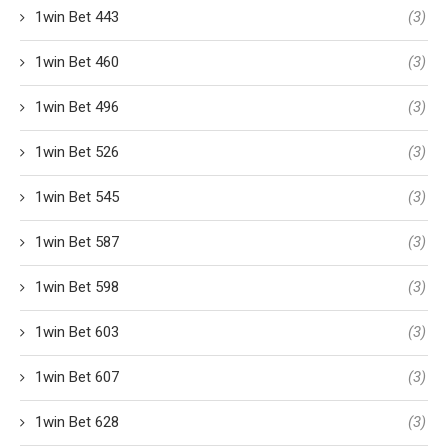
1win Bet 443
(3)
1win Bet 460
(3)
1win Bet 496
(3)
1win Bet 526
(3)
1win Bet 545
(3)
1win Bet 587
(3)
1win Bet 598
(3)
1win Bet 603
(3)
1win Bet 607
(3)
1win Bet 628
(3)