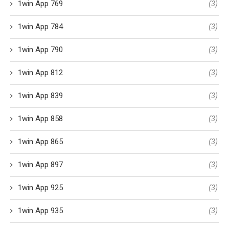
1win App 769
(3)
1win App 784
(3)
1win App 790
(3)
1win App 812
(3)
1win App 839
(3)
1win App 858
(3)
1win App 865
(3)
1win App 897
(3)
1win App 925
(3)
1win App 935
(3)