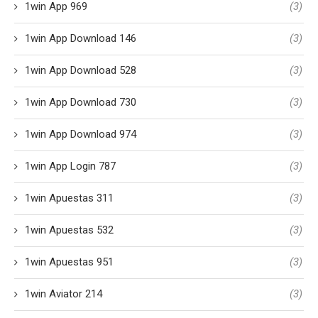
1win App 969
(3)
1win App Download 146
(3)
1win App Download 528
(3)
1win App Download 730
(3)
1win App Download 974
(3)
1win App Login 787
(3)
1win Apuestas 311
(3)
1win Apuestas 532
(3)
1win Apuestas 951
(3)
1win Aviator 214
(3)