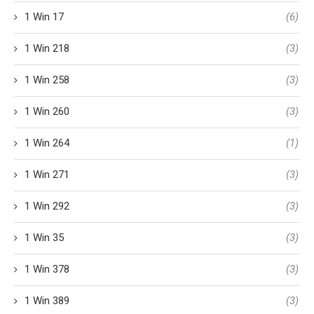
1 Win 17
(6)
1 Win 218
(3)
1 Win 258
(3)
1 Win 260
(3)
1 Win 264
(1)
1 Win 271
(3)
1 Win 292
(3)
1 Win 35
(3)
1 Win 378
(3)
1 Win 389
(3)