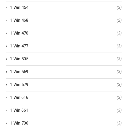
1 Win 454
(3)
1 Win 468
(2)
1 Win 470
(3)
1 Win 477
(3)
1 Win 505
(3)
1 Win 559
(3)
1 Win 579
(3)
1 Win 616
(3)
1 Win 661
(3)
1 Win 706
(3)