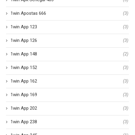
1win Apostas 666
(3)
1win App 123
(3)
1win App 126
(3)
1win App 148
(2)
1win App 152
(3)
1win App 162
(3)
1win App 169
(3)
1win App 202
(3)
1win App 238
(3)