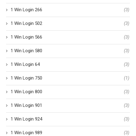
1 Win Login 266
(3)
1 Win Login 502
(3)
1 Win Login 566
(3)
1 Win Login 580
(3)
1 Win Login 64
(3)
1 Win Login 750
(1)
1 Win Login 800
(3)
1 Win Login 901
(3)
1 Win Login 924
(3)
1 Win Login 989
(3)