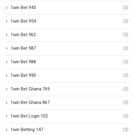
1win Bet 943
(3)
1win Bet 954
(3)
1win Bet 962
(3)
1win Bet 987
(3)
1win Bet 988
(3)
1win Bet 990
(3)
1win Bet Ghana 769
(3)
1win Bet Ghana 867
(3)
1win Bet Login 102
(3)
1win Betting 147
(3)