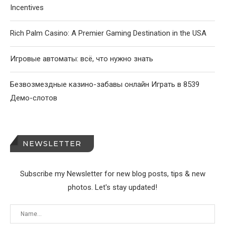
Incentives
Rich Palm Casino: A Premier Gaming Destination in the USA
Игровые автоматы: всё, что нужно знать
Безвозмездные казино-забавы онлайн Играть в 8539
Демо-слотов
NEWSLETTER
Subscribe my Newsletter for new blog posts, tips & new
photos. Let's stay updated!