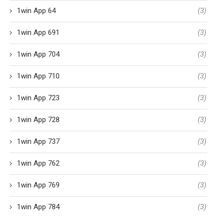
1win App 64
(3)
1win App 691
(3)
1win App 704
(3)
1win App 710
(3)
1win App 723
(3)
1win App 728
(3)
1win App 737
(3)
1win App 762
(3)
1win App 769
(3)
1win App 784
(3)