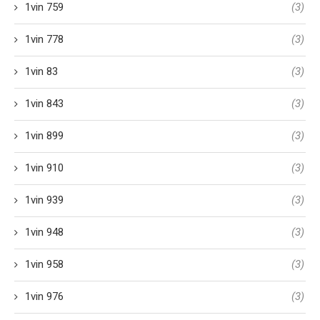
1vin 759
(3)
1vin 778
(3)
1vin 83
(3)
1vin 843
(3)
1vin 899
(3)
1vin 910
(3)
1vin 939
(3)
1vin 948
(3)
1vin 958
(3)
1vin 976
(3)