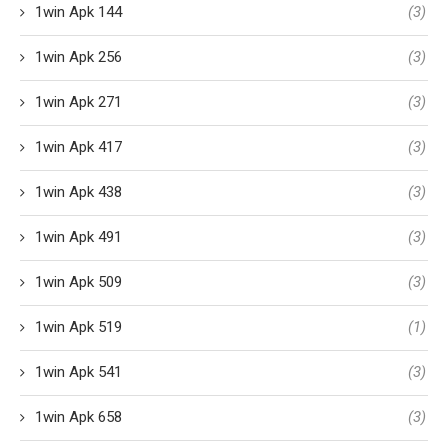
1win Apk 144
(3)
1win Apk 256
(3)
1win Apk 271
(3)
1win Apk 417
(3)
1win Apk 438
(3)
1win Apk 491
(3)
1win Apk 509
(3)
1win Apk 519
(1)
1win Apk 541
(3)
1win Apk 658
(3)