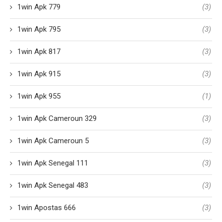
1win Apk 779
(3)
1win Apk 795
(3)
1win Apk 817
(3)
1win Apk 915
(3)
1win Apk 955
(1)
1win Apk Cameroun 329
(3)
1win Apk Cameroun 5
(3)
1win Apk Senegal 111
(3)
1win Apk Senegal 483
(3)
1win Apostas 666
(3)