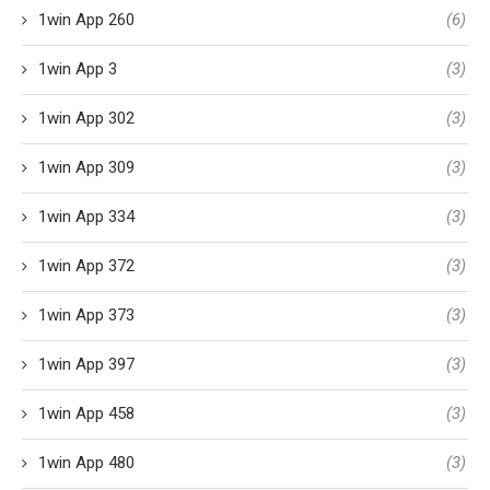
1win App 260
(6)
1win App 3
(3)
1win App 302
(3)
1win App 309
(3)
1win App 334
(3)
1win App 372
(3)
1win App 373
(3)
1win App 397
(3)
1win App 458
(3)
1win App 480
(3)