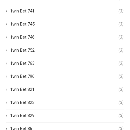
1win Bet 741
(3)
1win Bet 745
(3)
1win Bet 746
(3)
1win Bet 752
(3)
1win Bet 763
(3)
1win Bet 796
(3)
1win Bet 821
(3)
1win Bet 823
(3)
1win Bet 829
(3)
1win Bet 86
(3)