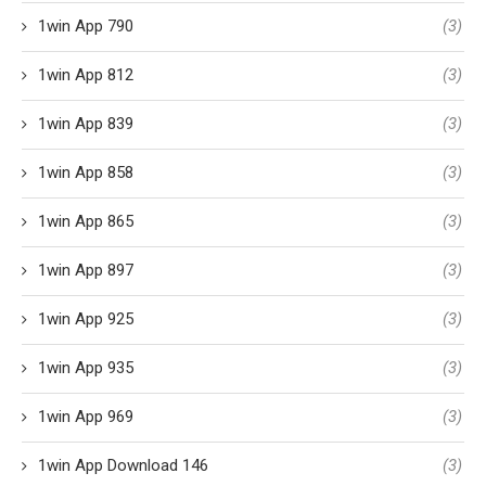
1win App 790
(3)
1win App 812
(3)
1win App 839
(3)
1win App 858
(3)
1win App 865
(3)
1win App 897
(3)
1win App 925
(3)
1win App 935
(3)
1win App 969
(3)
1win App Download 146
(3)