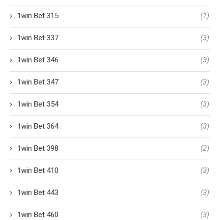
1win Bet 315
(1)
1win Bet 337
(3)
1win Bet 346
(3)
1win Bet 347
(3)
1win Bet 354
(3)
1win Bet 364
(3)
1win Bet 398
(2)
1win Bet 410
(3)
1win Bet 443
(3)
1win Bet 460
(3)