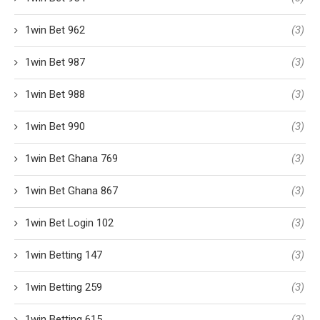
1win Bet 962
(3)
1win Bet 987
(3)
1win Bet 988
(3)
1win Bet 990
(3)
1win Bet Ghana 769
(3)
1win Bet Ghana 867
(3)
1win Bet Login 102
(3)
1win Betting 147
(3)
1win Betting 259
(3)
1win Betting 615
(3)