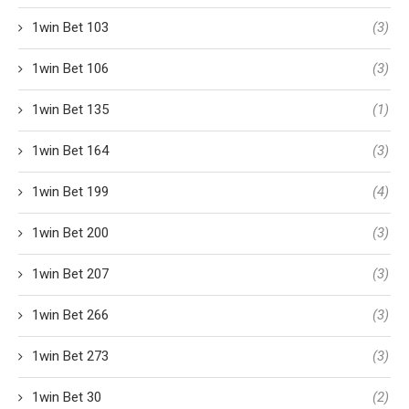
1win Bet 103
(3)
1win Bet 106
(3)
1win Bet 135
(1)
1win Bet 164
(3)
1win Bet 199
(4)
1win Bet 200
(3)
1win Bet 207
(3)
1win Bet 266
(3)
1win Bet 273
(3)
1win Bet 30
(2)