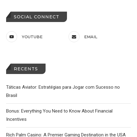
SOCIAL CONNECT
YOUTUBE
EMAIL
RECENTS
Táticas Aviator: Estratégias para Jogar com Sucesso no
Brasil
Bonus: Everything You Need to Know About Financial
Incentives
Rich Palm Casino: A Premier Gaming Destination in the USA