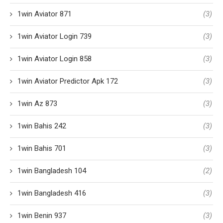
1win Aviator 871
(3)
1win Aviator Login 739
(3)
1win Aviator Login 858
(3)
1win Aviator Predictor Apk 172
(3)
1win Az 873
(3)
1win Bahis 242
(3)
1win Bahis 701
(3)
1win Bangladesh 104
(2)
1win Bangladesh 416
(3)
1win Benin 937
(3)