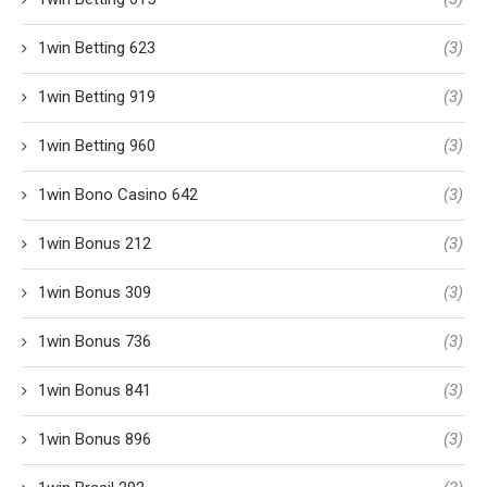
1win Betting 623
(3)
1win Betting 919
(3)
1win Betting 960
(3)
1win Bono Casino 642
(3)
1win Bonus 212
(3)
1win Bonus 309
(3)
1win Bonus 736
(3)
1win Bonus 841
(3)
1win Bonus 896
(3)