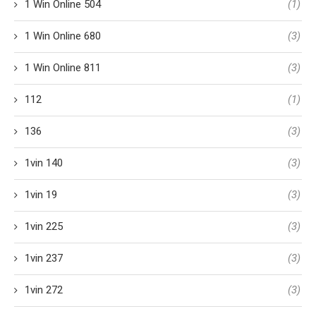
1 Win Online 504
(1)
1 Win Online 680
(3)
1 Win Online 811
(3)
112
(1)
136
(3)
1vin 140
(3)
1vin 19
(3)
1vin 225
(3)
1vin 237
(3)
1vin 272
(3)