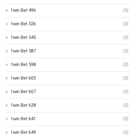
1win Bet 496
(3)
1win Bet 526
(3)
1win Bet 545
(3)
1win Bet 587
(3)
1win Bet 598
(3)
1win Bet 603
(3)
1win Bet 607
(3)
1win Bet 628
(3)
1win Bet 641
(3)
1win Bet 649
(3)