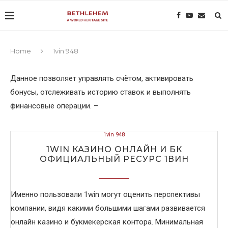
Home
1vin 948
Данное позволяет управлять счётом, активировать
бонусы, отслеживать историю ставок и выполнять
финансовые операции. –
1vin 948
1WIN КАЗИНО ОНЛАЙН И БК
ОФИЦИАЛЬНЫЙ РЕСУРС 1ВИН
Именно пользовали 1win могут оценить перспективы
компании, видя какими большими шагами развивается
онлайн казино и букмекерская контора. Минимальная