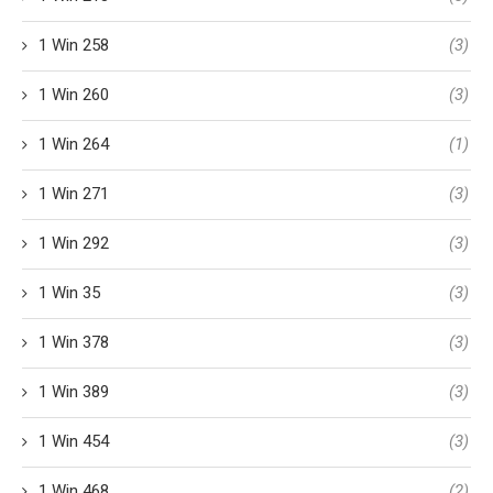
1 Win 258
(3)
1 Win 260
(3)
1 Win 264
(1)
1 Win 271
(3)
1 Win 292
(3)
1 Win 35
(3)
1 Win 378
(3)
1 Win 389
(3)
1 Win 454
(3)
1 Win 468
(2)