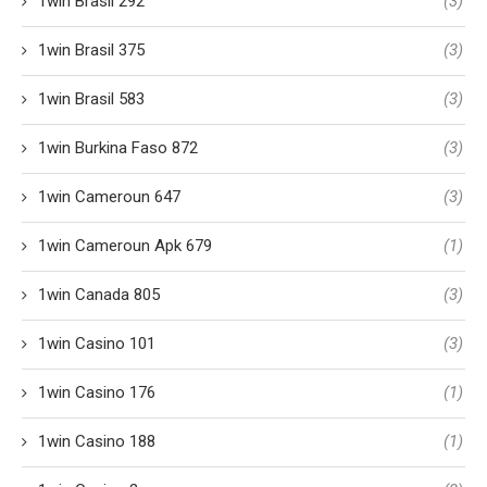
1win Brasil 292
(3)
1win Brasil 375
(3)
1win Brasil 583
(3)
1win Burkina Faso 872
(3)
1win Cameroun 647
(3)
1win Cameroun Apk 679
(1)
1win Canada 805
(3)
1win Casino 101
(3)
1win Casino 176
(1)
1win Casino 188
(1)