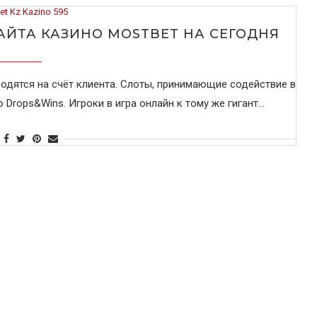
et Kz Kazino 595
АЙТА КАЗИНО MOSTBET НА СЕГОДНЯ
одятся на счёт клиента. Слоты, принимающие содействие в
 Drops&Wins. Игроки в игра онлайн к тому же гигант…