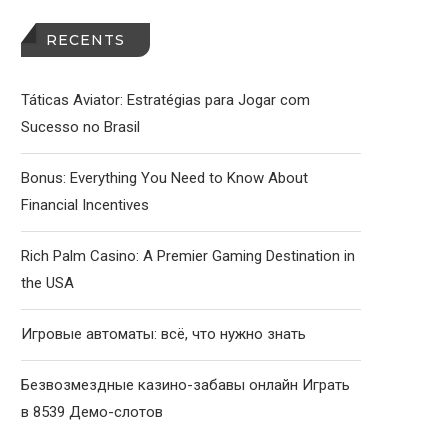
RECENTS
Táticas Aviator: Estratégias para Jogar com
Sucesso no Brasil
Bonus: Everything You Need to Know About
Financial Incentives
Rich Palm Casino: A Premier Gaming Destination in
the USA
Игровые автоматы: всё, что нужно знать
Безвозмездные казино-забавы онлайн Играть
в 8539 Демо-слотов