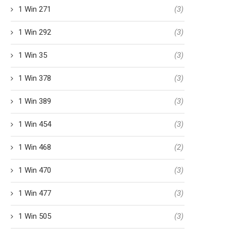
1 Win 271
(3)
1 Win 292
(3)
1 Win 35
(3)
1 Win 378
(3)
1 Win 389
(3)
1 Win 454
(3)
1 Win 468
(2)
1 Win 470
(3)
1 Win 477
(3)
1 Win 505
(3)