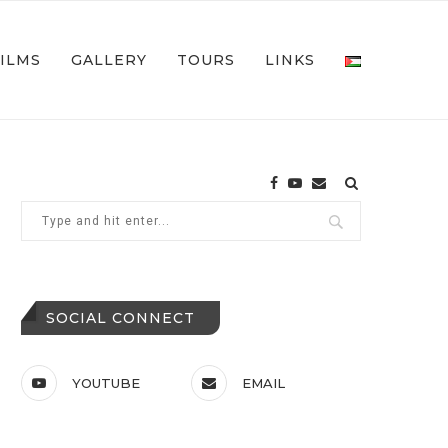
FILMS
GALLERY
TOURS
LINKS
SOCIAL CONNECT
YOUTUBE
EMAIL