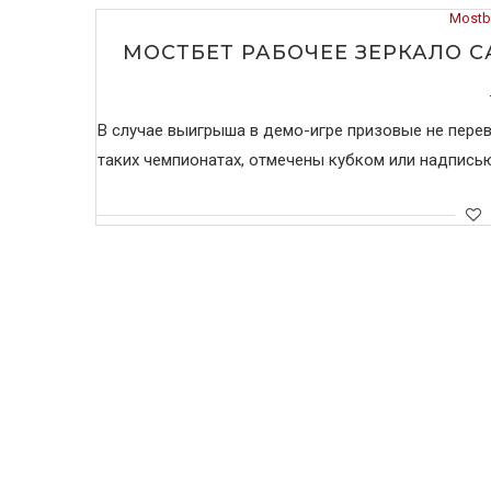
Mostb
МОСТБЕТ РАБОЧЕЕ ЗЕРКАЛО С
В случае выигрыша в демо-игре призовые не перев
таких чемпионатах, отмечены кубком или надписью