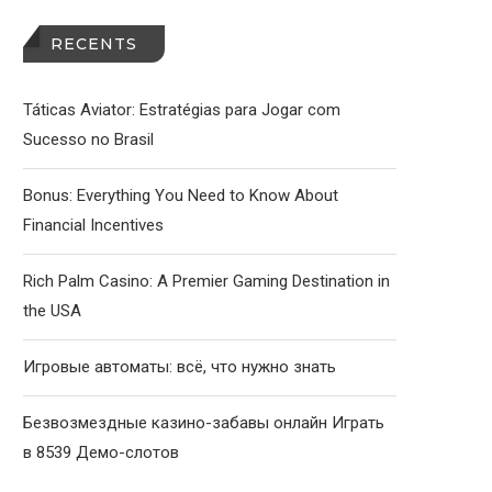
RECENTS
Táticas Aviator: Estratégias para Jogar com
Sucesso no Brasil
Bonus: Everything You Need to Know About
Financial Incentives
Rich Palm Casino: A Premier Gaming Destination in
the USA
Игровые автоматы: всё, что нужно знать
Безвозмездные казино-забавы онлайн Играть
в 8539 Демо-слотов