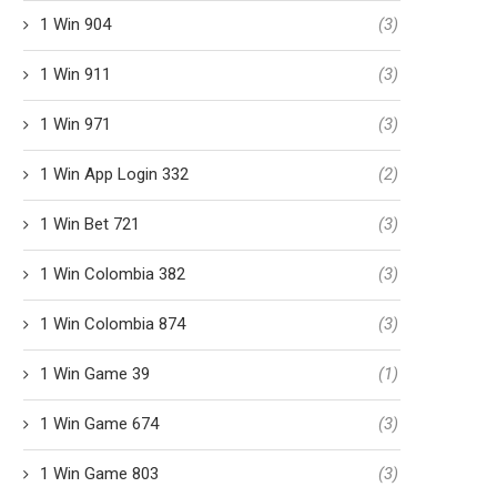
1 Win 904
(3)
1 Win 911
(3)
1 Win 971
(3)
1 Win App Login 332
(2)
1 Win Bet 721
(3)
1 Win Colombia 382
(3)
1 Win Colombia 874
(3)
1 Win Game 39
(1)
1 Win Game 674
(3)
1 Win Game 803
(3)