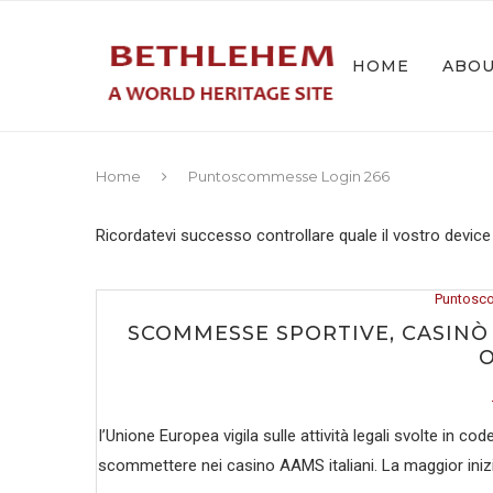
HOME
ABO
Home
Puntoscommesse Login 266
Ricordatevi successo controllare quale il vostro device 
Puntosc
SCOMMESSE SPORTIVE, CASINÒ 
O
I’Unione Europea vigila sulle attività legali svolte in co
scommettere nei casino AAMS italiani. La maggior inizi