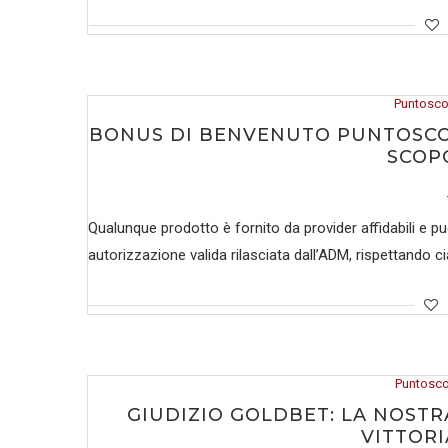
Puntosc
BONUS DI BENVENUTO PUNTOSCO
SCOPO
Qualunque prodotto è fornito da provider affidabili e p
autorizzazione valida rilasciata dall’ADM, rispettando ci
Puntosc
GIUDIZIO GOLDBET: LA NOST
VITTOR