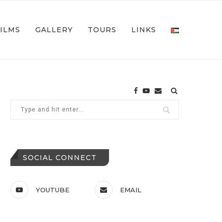
FILMS
GALLERY
TOURS
LINKS
SOCIAL CONNECT
YOUTUBE
EMAIL