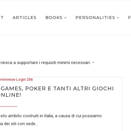
UT
ARTICLES
BOOKS
PERSONALITIES
riesca a supportare i requisiti minimi necessari. –
ommesse Login 266
GAMES, POKER E TANTI ALTRI GIOCHI
NLINE!
desto ambito costruiti in italia, a causa di cui possiamo
a dei siti con sede…