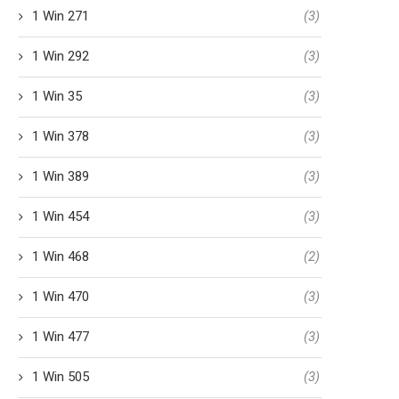
1 Win 271
(3)
1 Win 292
(3)
1 Win 35
(3)
1 Win 378
(3)
1 Win 389
(3)
1 Win 454
(3)
1 Win 468
(2)
1 Win 470
(3)
1 Win 477
(3)
1 Win 505
(3)