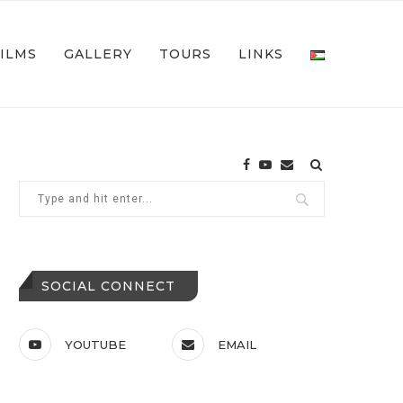
FILMS
GALLERY
TOURS
LINKS
SOCIAL CONNECT
YOUTUBE
EMAIL