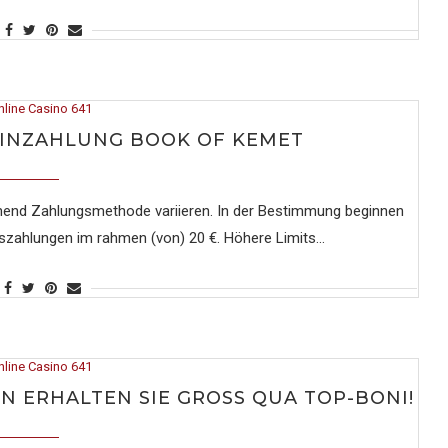
nline Casino 641
 EINZAHLUNG BOOK OF KEMET
chend Zahlungsmethode variieren. In der Bestimmung beginnen
uszahlungen im rahmen (von) 20 €. Höhere Limits…
nline Casino 641
 ERHALTEN SIE GROSS QUA TOP-BONI!