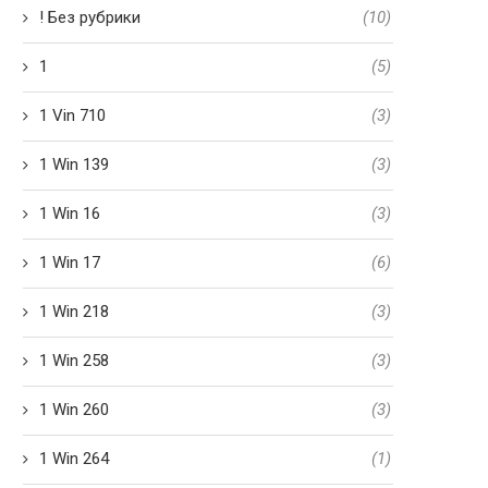
! Без рубрики
(10)
1
(5)
1 Vin 710
(3)
1 Win 139
(3)
1 Win 16
(3)
1 Win 17
(6)
1 Win 218
(3)
1 Win 258
(3)
1 Win 260
(3)
1 Win 264
(1)