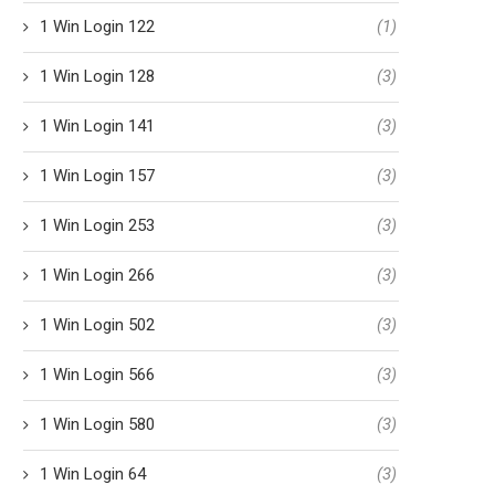
1 Win Login 122
(1)
1 Win Login 128
(3)
1 Win Login 141
(3)
1 Win Login 157
(3)
1 Win Login 253
(3)
1 Win Login 266
(3)
1 Win Login 502
(3)
1 Win Login 566
(3)
1 Win Login 580
(3)
1 Win Login 64
(3)