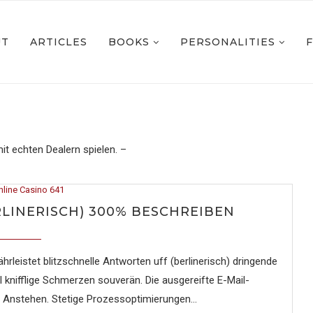
UT
ARTICLES
BOOKS
PERSONALITIES
t echten Dealern spielen. –
nline Casino 641
LINERISCH) 300% BESCHREIBEN
leistet blitzschnelle Antworten uff (berlinerisch) dringende
 knifflige Schmerzen souverän. Die ausgereifte E-Mail-
r Anstehen. Stetige Prozessoptimierungen…