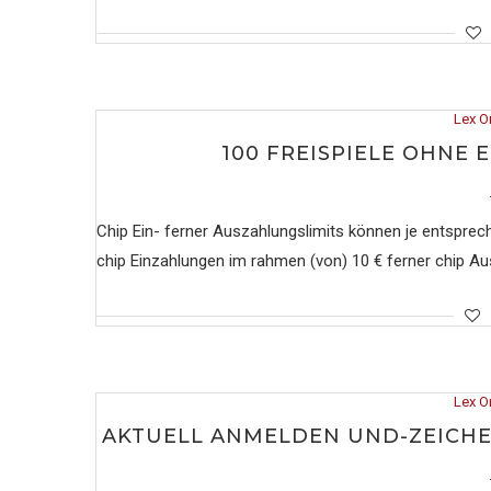
Lex O
100 FREISPIELE OHNE
Chip Ein- ferner Auszahlungslimits können je entspre
chip Einzahlungen im rahmen (von) 10 € ferner chip A
Lex O
AKTUELL ANMELDEN UND-ZEICHEN