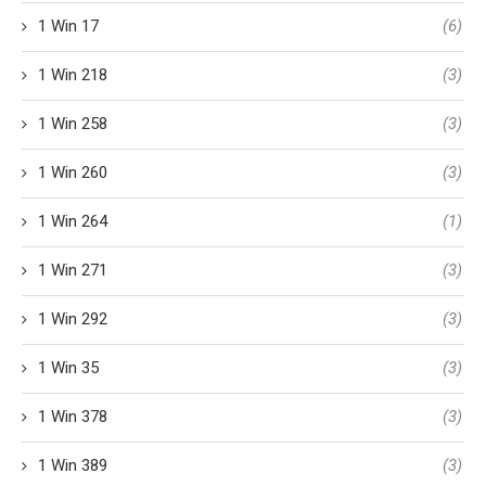
1 Win 17
(6)
1 Win 218
(3)
1 Win 258
(3)
1 Win 260
(3)
1 Win 264
(1)
1 Win 271
(3)
1 Win 292
(3)
1 Win 35
(3)
1 Win 378
(3)
1 Win 389
(3)