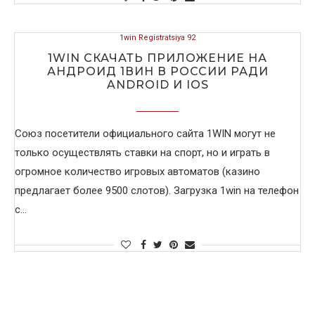
1win Registratsiya 92
1WIN СКАЧАТЬ ПРИЛОЖЕНИЕ НА
АНДРОИД 1ВИН В РОССИИ РАДИ
ANDROID И IOS
Союз посетители официального сайта 1WIN могут не
только осуществлять ставки на спорт, но и играть в
огромное количество игровых автоматов (казино
предлагает более 9500 слотов). Загрузка 1win на телефон
с…