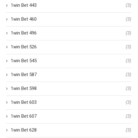
1win Bet 443
(3)
1win Bet 460
(3)
1win Bet 496
(3)
1win Bet 526
(3)
1win Bet 545
(3)
1win Bet 587
(3)
1win Bet 598
(3)
1win Bet 603
(3)
1win Bet 607
(3)
1win Bet 628
(3)