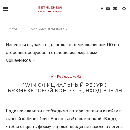
Home
1win Registratsiya 92
Известны случаи, когда пользователи скачивали ПО со
сторонних ресурсов и становились жертвами
мошенников. –
1win Registratsiya 92
1WIN ОФИЦИАЛЬНЫЙ РЕСУРС
БУКМЕКЕРСКОЙ КОНТОРЫ, ВХОД В 1ВИН
Ради начала игры необходимо авторизоваться и войти в
личный кабинет 1вин. Воспользуйтесь кнопкой «Вход»,
чтобы открыть форму с целью введения пароля и логина.