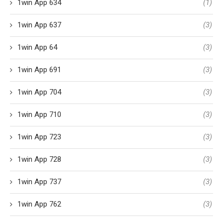
1win App 634
(1)
1win App 637
(3)
1win App 64
(3)
1win App 691
(3)
1win App 704
(3)
1win App 710
(3)
1win App 723
(3)
1win App 728
(3)
1win App 737
(3)
1win App 762
(3)