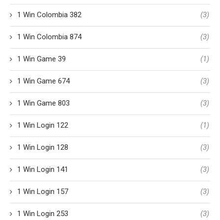
1 Win Colombia 382
(3)
1 Win Colombia 874
(3)
1 Win Game 39
(1)
1 Win Game 674
(3)
1 Win Game 803
(3)
1 Win Login 122
(1)
1 Win Login 128
(3)
1 Win Login 141
(3)
1 Win Login 157
(3)
1 Win Login 253
(3)