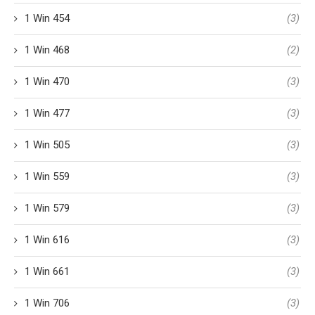
1 Win 454
(3)
1 Win 468
(2)
1 Win 470
(3)
1 Win 477
(3)
1 Win 505
(3)
1 Win 559
(3)
1 Win 579
(3)
1 Win 616
(3)
1 Win 661
(3)
1 Win 706
(3)