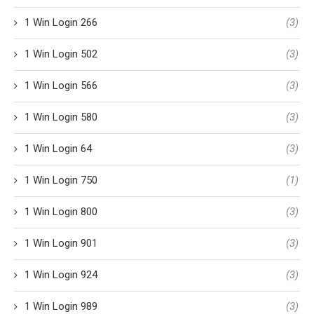
1 Win Login 266
(3)
1 Win Login 502
(3)
1 Win Login 566
(3)
1 Win Login 580
(3)
1 Win Login 64
(3)
1 Win Login 750
(1)
1 Win Login 800
(3)
1 Win Login 901
(3)
1 Win Login 924
(3)
1 Win Login 989
(3)