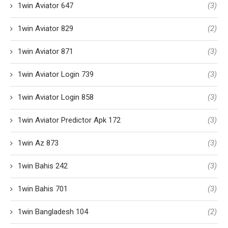
1win Aviator 647
(3)
1win Aviator 829
(2)
1win Aviator 871
(3)
1win Aviator Login 739
(3)
1win Aviator Login 858
(3)
1win Aviator Predictor Apk 172
(3)
1win Az 873
(3)
1win Bahis 242
(3)
1win Bahis 701
(3)
1win Bangladesh 104
(2)