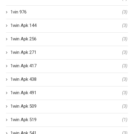
1vin 976
(3)
1win Apk 144
(3)
1win Apk 256
(3)
1win Apk 271
(3)
1win Apk 417
(3)
1win Apk 438
(3)
1win Apk 491
(3)
1win Apk 509
(3)
1win Apk 519
(1)
1win Apk 541
(3)