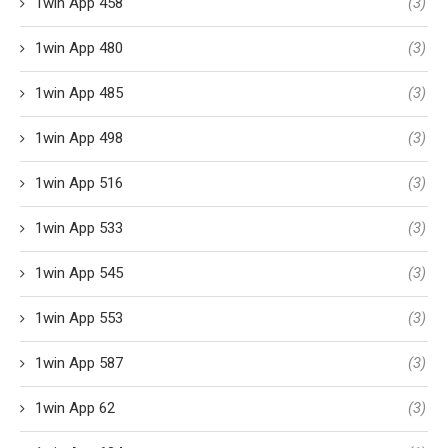
1win App 458
(3)
1win App 480
(3)
1win App 485
(3)
1win App 498
(3)
1win App 516
(3)
1win App 533
(3)
1win App 545
(3)
1win App 553
(3)
1win App 587
(3)
1win App 62
(3)