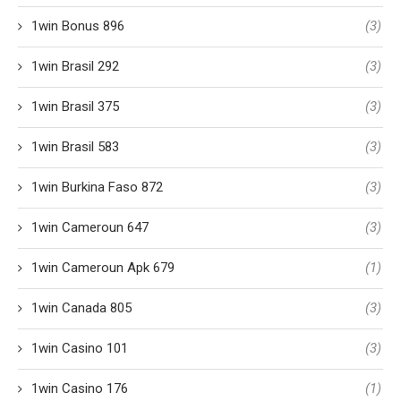
1win Bonus 896
(3)
1win Brasil 292
(3)
1win Brasil 375
(3)
1win Brasil 583
(3)
1win Burkina Faso 872
(3)
1win Cameroun 647
(3)
1win Cameroun Apk 679
(1)
1win Canada 805
(3)
1win Casino 101
(3)
1win Casino 176
(1)