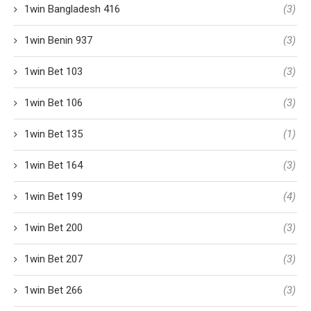
1win Bangladesh 416
(3)
1win Benin 937
(3)
1win Bet 103
(3)
1win Bet 106
(3)
1win Bet 135
(1)
1win Bet 164
(3)
1win Bet 199
(4)
1win Bet 200
(3)
1win Bet 207
(3)
1win Bet 266
(3)