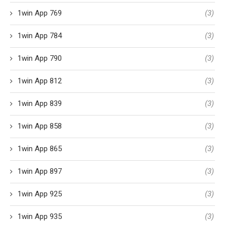
1win App 769
(3)
1win App 784
(3)
1win App 790
(3)
1win App 812
(3)
1win App 839
(3)
1win App 858
(3)
1win App 865
(3)
1win App 897
(3)
1win App 925
(3)
1win App 935
(3)