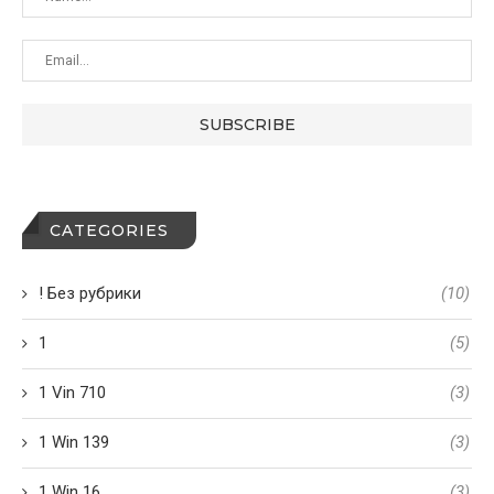
CATEGORIES
! Без рубрики
(10)
1
(5)
1 Vin 710
(3)
1 Win 139
(3)
1 Win 16
(3)