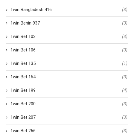
1win Bangladesh 416
(3)
1win Benin 937
(3)
1win Bet 103
(3)
1win Bet 106
(3)
1win Bet 135
(1)
1win Bet 164
(3)
1win Bet 199
(4)
1win Bet 200
(3)
1win Bet 207
(3)
1win Bet 266
(3)