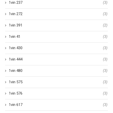
1vin 237
(3)
1vin 272
(3)
1vin 391
(2)
1vin 41
(3)
1vin 430
(3)
1vin 444
(3)
1vin 480
(3)
1vin 575
(3)
1vin 576
(3)
1vin 617
(3)