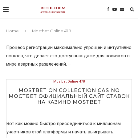
Home
Mostbet Online 478
Процесс регистрации максимально упрощен и интуитивно
понятен, что делает его доступным даже для новичков в
мире азартных развлечений. –
Mostbet Online 478
MOSTBET ON COLLECTION CASINO
МОСТБЕТ ОФИЦИАЛЬНЫЙ САЙТ СТАВОК
НА КАЗИНО MOSTBET
Вот как можно быстро присоединиться к миллионам
участников этой платформы и начать выигрывать.