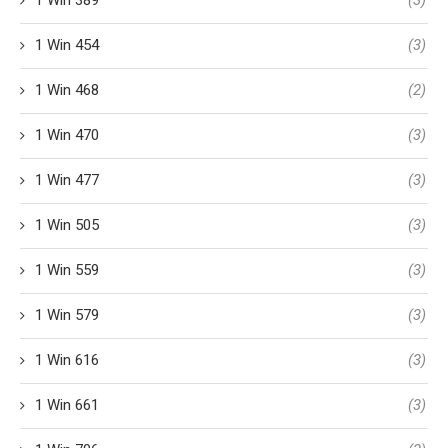
1 Win 389
(3)
1 Win 454
(3)
1 Win 468
(2)
1 Win 470
(3)
1 Win 477
(3)
1 Win 505
(3)
1 Win 559
(3)
1 Win 579
(3)
1 Win 616
(3)
1 Win 661
(3)