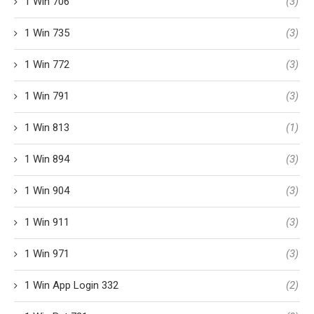
1 Win 706
(3)
1 Win 735
(3)
1 Win 772
(3)
1 Win 791
(3)
1 Win 813
(1)
1 Win 894
(3)
1 Win 904
(3)
1 Win 911
(3)
1 Win 971
(3)
1 Win App Login 332
(2)