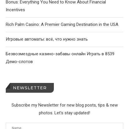
Bonus: Everything You Need to Know About Financial
Incentives
Rich Palm Casino: A Premier Gaming Destination in the USA
Игровые автоматы: всё, что нужно знать
Безвозмездные казино-забавы онлайн Играть в 8539
Демо-слотов
NEWSLETTER
Subscribe my Newsletter for new blog posts, tips & new
photos. Let's stay updated!