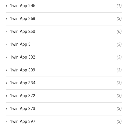
1win App 245
(1)
1win App 258
(3)
1win App 260
(6)
1win App 3
(3)
1win App 302
(3)
1win App 309
(3)
1win App 334
(3)
1win App 372
(3)
1win App 373
(3)
1win App 397
(3)