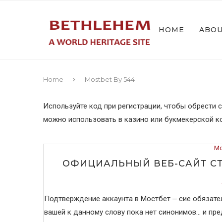
HOME
ABO
Home
Mostbet By 544
Используйте код при регистрации, чтобы обрести
можно использовать в казино или букмекерской ко
Mo
ОФИЦИАЛЬНЫЙ ВЕБ-САЙТ СТ
Подтверждение аккаунта в Мостбет ⏤ сие обязате
вашей к данному слову пока нет синонимов… и пр