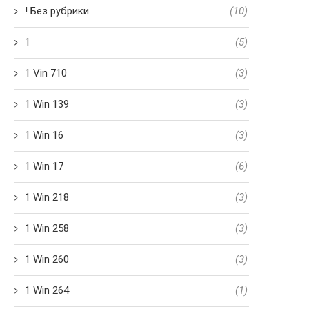
! Без рубрики
(10)
1
(5)
1 Vin 710
(3)
1 Win 139
(3)
1 Win 16
(3)
1 Win 17
(6)
1 Win 218
(3)
1 Win 258
(3)
1 Win 260
(3)
1 Win 264
(1)