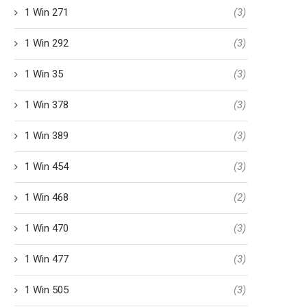
1 Win 271
(3)
1 Win 292
(3)
1 Win 35
(3)
1 Win 378
(3)
1 Win 389
(3)
1 Win 454
(3)
1 Win 468
(2)
1 Win 470
(3)
1 Win 477
(3)
1 Win 505
(3)