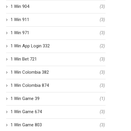
1 Win 904
(3)
1 Win 911
(3)
1 Win 971
(3)
1 Win App Login 332
(2)
1 Win Bet 721
(3)
1 Win Colombia 382
(3)
1 Win Colombia 874
(3)
1 Win Game 39
(1)
1 Win Game 674
(3)
1 Win Game 803
(3)