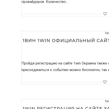
провайдеров. Количество…
1w
1ВИН 1WIN ОФИЦИАЛЬНЫЙ САЙТ
Пройдя регистрацию на сайте 1win Окраина также 
присоединиться к событию можно бесплатно, так к
1w
1WIN РЕГИСТРАЦИЯ НА САЙТЕ 