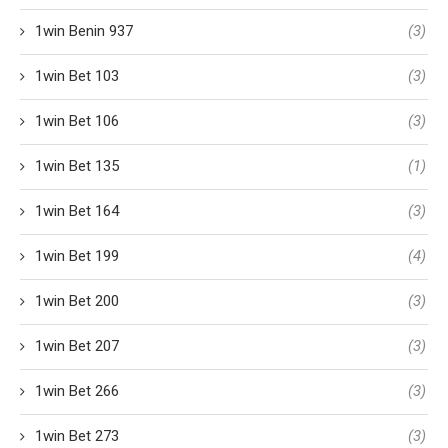
1win Benin 937
(3)
1win Bet 103
(3)
1win Bet 106
(3)
1win Bet 135
(1)
1win Bet 164
(3)
1win Bet 199
(4)
1win Bet 200
(3)
1win Bet 207
(3)
1win Bet 266
(3)
1win Bet 273
(3)