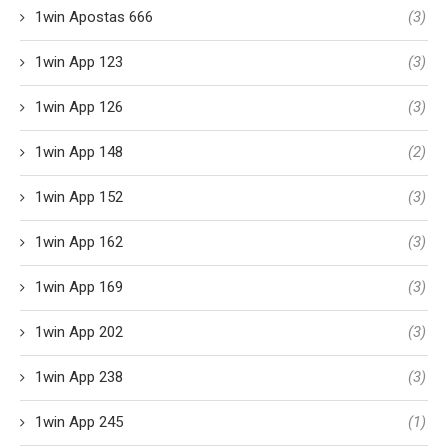
1win Apostas 666
(3)
1win App 123
(3)
1win App 126
(3)
1win App 148
(2)
1win App 152
(3)
1win App 162
(3)
1win App 169
(3)
1win App 202
(3)
1win App 238
(3)
1win App 245
(1)