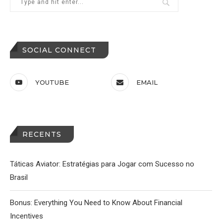
SOCIAL CONNECT
YOUTUBE
EMAIL
RECENTS
Táticas Aviator: Estratégias para Jogar com Sucesso no
Brasil
Bonus: Everything You Need to Know About Financial
Incentives