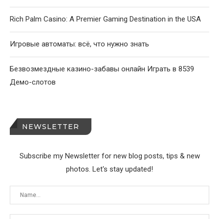
Rich Palm Casino: A Premier Gaming Destination in the USA
Игровые автоматы: всё, что нужно знать
Безвозмездные казино-забавы онлайн Играть в 8539
Демо-слотов
NEWSLETTER
Subscribe my Newsletter for new blog posts, tips & new
photos. Let's stay updated!