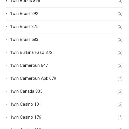
1win Bonus 896
(3)
1win Brasil 292
(3)
1win Brasil 375
(3)
1win Brasil 583
(3)
1win Burkina Faso 872
(3)
1win Cameroun 647
(3)
1win Cameroun Apk 679
(1)
1win Canada 805
(3)
1win Casino 101
(3)
1win Casino 176
(1)