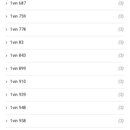
1vin 687
(3)
1vin 759
(3)
1vin 778
(3)
1vin 83
(3)
1vin 843
(3)
1vin 899
(3)
1vin 910
(3)
1vin 939
(3)
1vin 948
(3)
1vin 958
(3)