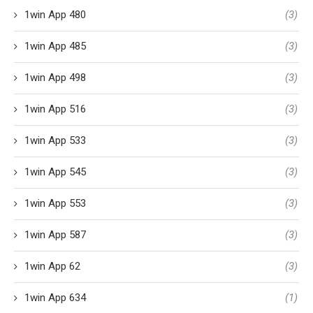
1win App 480
(3)
1win App 485
(3)
1win App 498
(3)
1win App 516
(3)
1win App 533
(3)
1win App 545
(3)
1win App 553
(3)
1win App 587
(3)
1win App 62
(3)
1win App 634
(1)