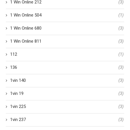
1 Win Online 212
(3)
1 Win Online 504
(1)
1 Win Online 680
(3)
1 Win Online 811
(3)
112
(1)
136
(3)
1vin 140
(3)
1vin 19
(3)
1vin 225
(3)
1vin 237
(3)