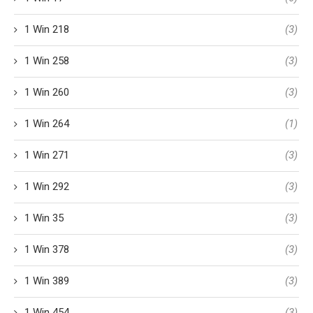
1 Win 218
(3)
1 Win 258
(3)
1 Win 260
(3)
1 Win 264
(1)
1 Win 271
(3)
1 Win 292
(3)
1 Win 35
(3)
1 Win 378
(3)
1 Win 389
(3)
1 Win 454
(3)