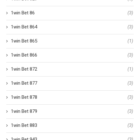
1win Bet 86
(3)
1win Bet 864
(3)
1win Bet 865
(1)
1win Bet 866
(3)
1win Bet 872
(1)
1win Bet 877
(3)
1win Bet 878
(3)
1win Bet 879
(3)
1win Bet 883
(3)
1win Bet 943
(3)