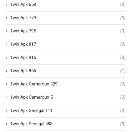
1win Apk 658
(3)
1win Apk 779
(3)
1win Apk 795
(3)
1win Apk 817
(3)
1win Apk 915
(3)
1win Apk 955
(1)
1win Apk Cameroun 329
(3)
1win Apk Cameroun 5
(3)
1win Apk Senegal 111
(3)
1win Apk Senegal 483
(3)