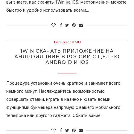
вы знаете, как скачать 1Win на iOS, местоимение- можете
быстро и удобно использовать всеми…
1win Skachat 583
1WIN СКАЧАТЬ ПРИЛОЖЕНИЕ НА
АНДРОИД 1ВИН В РОССИИ С ЦЕЛЬЮ
ANDROID И IOS
Процедура установки очень краткое и занимает всего
немного минут. Наслаждайтесь возможностью
совершать ставки, играть в казино и юзать всеми
функциями букмекера напрямую с вашего мобильного
телефона или другого гаджета. Обкатывание…