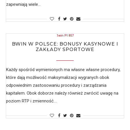
zapewniają wiele…
1win Pl 857
BWIN W POLSCE: BONUSY KASYNOWE I
ZAKŁADY SPORTOWE
Każdy spośród wymienionych ma własne własne procedury,
które dają możliwość maksymalizacji wygranych obok
odpowiednim zastosowaniu procedury i zarządzania
kapitałem. Obok doborze należy również zwrócić uwagę na
poziom RTP i zmienność.…