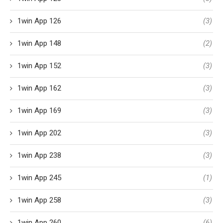
1win App 126
(3)
1win App 148
(2)
1win App 152
(3)
1win App 162
(3)
1win App 169
(3)
1win App 202
(3)
1win App 238
(3)
1win App 245
(1)
1win App 258
(3)
1win App 260
(6)