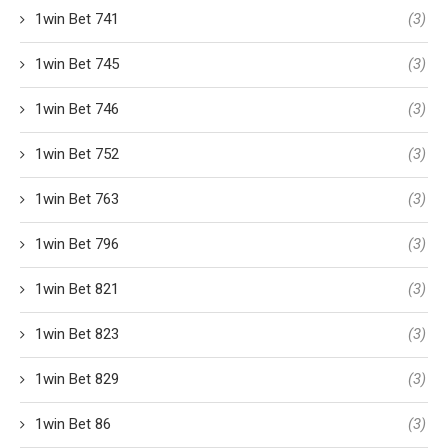
1win Bet 741
(3)
1win Bet 745
(3)
1win Bet 746
(3)
1win Bet 752
(3)
1win Bet 763
(3)
1win Bet 796
(3)
1win Bet 821
(3)
1win Bet 823
(3)
1win Bet 829
(3)
1win Bet 86
(3)