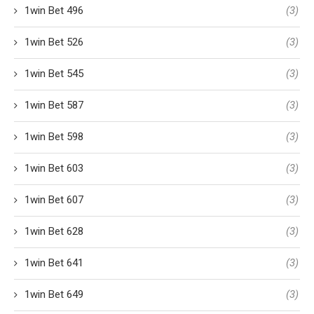
1win Bet 496
(3)
1win Bet 526
(3)
1win Bet 545
(3)
1win Bet 587
(3)
1win Bet 598
(3)
1win Bet 603
(3)
1win Bet 607
(3)
1win Bet 628
(3)
1win Bet 641
(3)
1win Bet 649
(3)