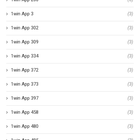
1win App 3
(3)
1win App 302
(3)
1win App 309
(3)
1win App 334
(3)
1win App 372
(3)
1win App 373
(3)
1win App 397
(3)
1win App 458
(3)
1win App 480
(3)