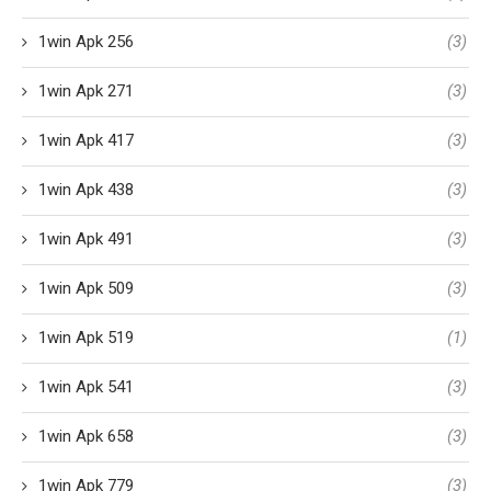
1win Apk 256
(3)
1win Apk 271
(3)
1win Apk 417
(3)
1win Apk 438
(3)
1win Apk 491
(3)
1win Apk 509
(3)
1win Apk 519
(1)
1win Apk 541
(3)
1win Apk 658
(3)
1win Apk 779
(3)