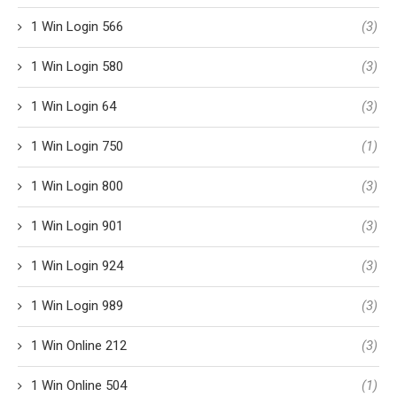
1 Win Login 566
(3)
1 Win Login 580
(3)
1 Win Login 64
(3)
1 Win Login 750
(1)
1 Win Login 800
(3)
1 Win Login 901
(3)
1 Win Login 924
(3)
1 Win Login 989
(3)
1 Win Online 212
(3)
1 Win Online 504
(1)