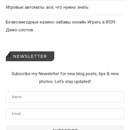
Игровые автоматы: всё, что нужно знать
Безвозмездные казино-забавы онлайн Играть в 8539
Демо-слотов
NEWSLETTER
Subscribe my Newsletter for new blog posts, tips & new
photos. Let's stay updated!