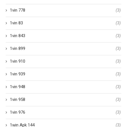
1vin 778
(3)
1vin 83
(3)
1vin 843
(3)
1vin 899
(3)
1vin 910
(3)
1vin 939
(3)
1vin 948
(3)
1vin 958
(3)
1vin 976
(3)
1win Apk 144
(3)