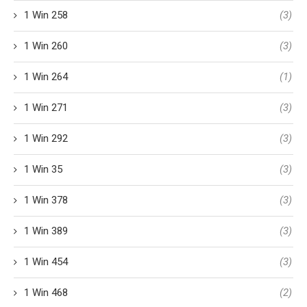
1 Win 258
(3)
1 Win 260
(3)
1 Win 264
(1)
1 Win 271
(3)
1 Win 292
(3)
1 Win 35
(3)
1 Win 378
(3)
1 Win 389
(3)
1 Win 454
(3)
1 Win 468
(2)