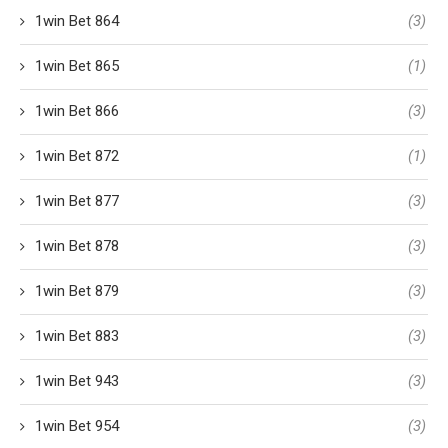
1win Bet 864
(3)
1win Bet 865
(1)
1win Bet 866
(3)
1win Bet 872
(1)
1win Bet 877
(3)
1win Bet 878
(3)
1win Bet 879
(3)
1win Bet 883
(3)
1win Bet 943
(3)
1win Bet 954
(3)