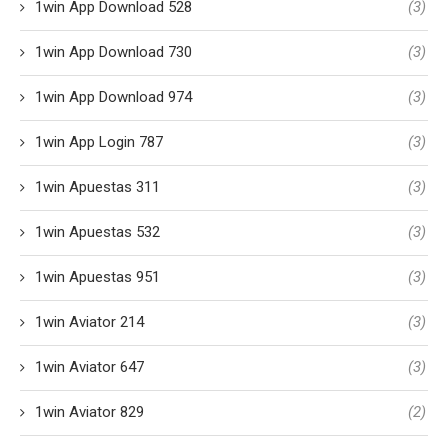
1win App Download 528
(3)
1win App Download 730
(3)
1win App Download 974
(3)
1win App Login 787
(3)
1win Apuestas 311
(3)
1win Apuestas 532
(3)
1win Apuestas 951
(3)
1win Aviator 214
(3)
1win Aviator 647
(3)
1win Aviator 829
(2)