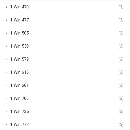
1 Win 470
(3)
1 Win 477
(3)
1 Win 505
(3)
1 Win 559
(3)
1 Win 579
(3)
1 Win 616
(3)
1 Win 661
(3)
1 Win 706
(3)
1 Win 735
(3)
1 Win 772
(3)