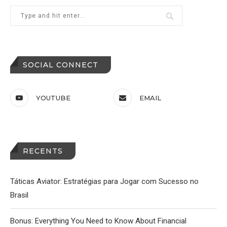
SOCIAL CONNECT
YOUTUBE
EMAIL
RECENTS
Táticas Aviator: Estratégias para Jogar com Sucesso no
Brasil
Bonus: Everything You Need to Know About Financial