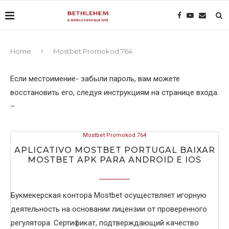
Home
Mostbet Promokod 764
Если местоимение- забыли пароль, вам можете
восстановить его, следуя инструкциям на странице входа.
–
Mostbet Promokod 764
APLICATIVO MOSTBET PORTUGAL BAIXAR
MOSTBET APK PARA ANDROID E IOS
Букмекерская контора Mostbet осуществляет игорную
деятельность на основании лицензии от проверенного
регулятора. Сертификат, подтверждающий качество