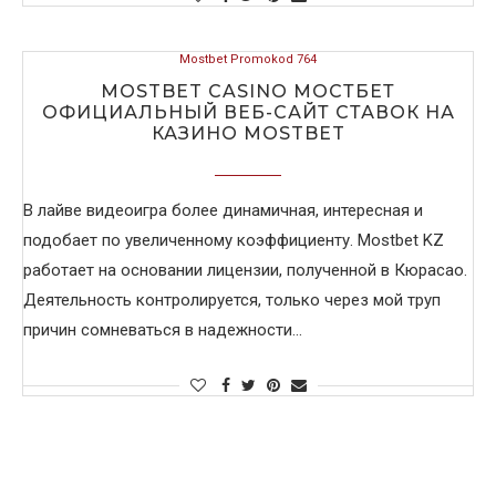
Mostbet Promokod 764
MOSTBET CASINO МОСТБЕТ
ОФИЦИАЛЬНЫЙ ВЕБ-САЙТ СТАВОК НА
КАЗИНО MOSTBET
В лайве видеоигра более динамичная, интересная и
подобает по увеличенному коэффициенту. Mostbet KZ
работает на основании лицензии, полученной в Кюрасао.
Деятельность контролируется, только через мой труп
причин сомневаться в надежности…