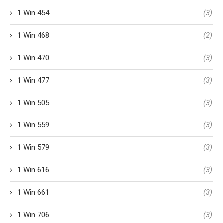
1 Win 454
(3)
1 Win 468
(2)
1 Win 470
(3)
1 Win 477
(3)
1 Win 505
(3)
1 Win 559
(3)
1 Win 579
(3)
1 Win 616
(3)
1 Win 661
(3)
1 Win 706
(3)