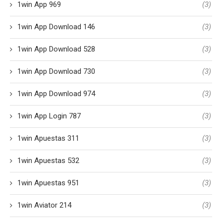
1win App 969
(3)
1win App Download 146
(3)
1win App Download 528
(3)
1win App Download 730
(3)
1win App Download 974
(3)
1win App Login 787
(3)
1win Apuestas 311
(3)
1win Apuestas 532
(3)
1win Apuestas 951
(3)
1win Aviator 214
(3)