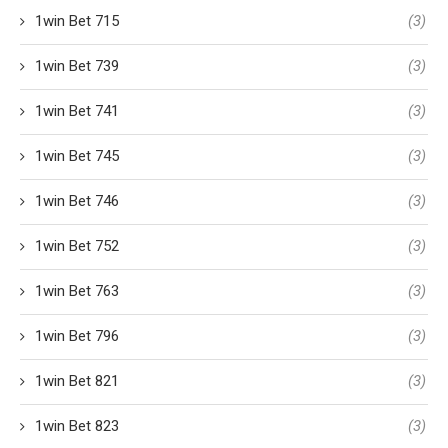
1win Bet 715
(3)
1win Bet 739
(3)
1win Bet 741
(3)
1win Bet 745
(3)
1win Bet 746
(3)
1win Bet 752
(3)
1win Bet 763
(3)
1win Bet 796
(3)
1win Bet 821
(3)
1win Bet 823
(3)