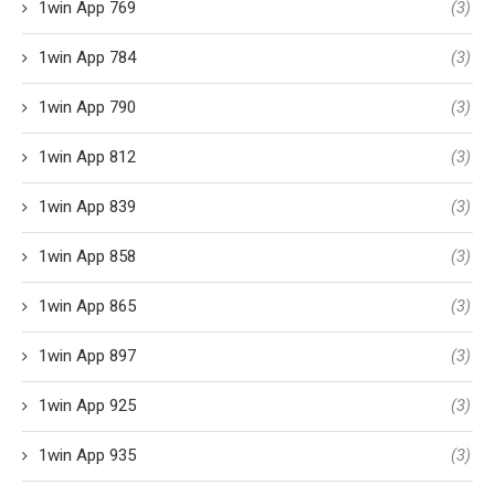
1win App 769
(3)
1win App 784
(3)
1win App 790
(3)
1win App 812
(3)
1win App 839
(3)
1win App 858
(3)
1win App 865
(3)
1win App 897
(3)
1win App 925
(3)
1win App 935
(3)