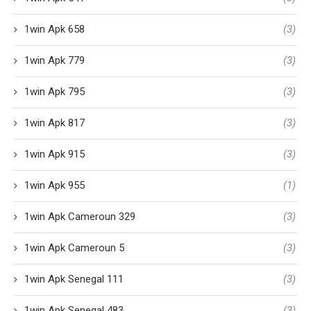
1win Apk 658
(3)
1win Apk 779
(3)
1win Apk 795
(3)
1win Apk 817
(3)
1win Apk 915
(3)
1win Apk 955
(1)
1win Apk Cameroun 329
(3)
1win Apk Cameroun 5
(3)
1win Apk Senegal 111
(3)
1win Apk Senegal 483
(3)