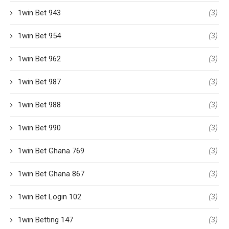
1win Bet 943
(3)
1win Bet 954
(3)
1win Bet 962
(3)
1win Bet 987
(3)
1win Bet 988
(3)
1win Bet 990
(3)
1win Bet Ghana 769
(3)
1win Bet Ghana 867
(3)
1win Bet Login 102
(3)
1win Betting 147
(3)