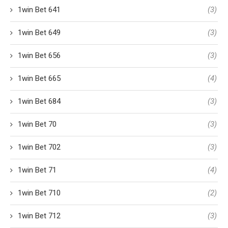
1win Bet 641
(3)
1win Bet 649
(3)
1win Bet 656
(3)
1win Bet 665
(4)
1win Bet 684
(3)
1win Bet 70
(3)
1win Bet 702
(3)
1win Bet 71
(4)
1win Bet 710
(2)
1win Bet 712
(3)