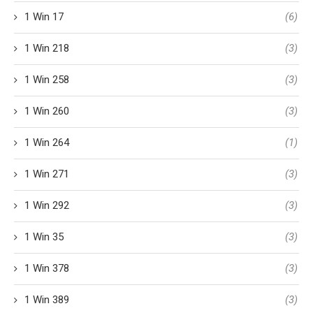
1 Win 17
(6)
1 Win 218
(3)
1 Win 258
(3)
1 Win 260
(3)
1 Win 264
(1)
1 Win 271
(3)
1 Win 292
(3)
1 Win 35
(3)
1 Win 378
(3)
1 Win 389
(3)