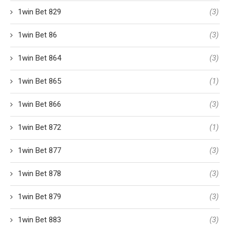
1win Bet 829
(3)
1win Bet 86
(3)
1win Bet 864
(3)
1win Bet 865
(1)
1win Bet 866
(3)
1win Bet 872
(1)
1win Bet 877
(3)
1win Bet 878
(3)
1win Bet 879
(3)
1win Bet 883
(3)