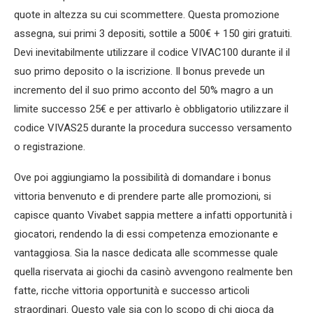
quote in altezza su cui scommettere. Questa promozione
assegna, sui primi 3 depositi, sottile a 500€ + 150 giri gratuiti.
Devi inevitabilmente utilizzare il codice VIVAC100 durante il il
suo primo deposito o la iscrizione. Il bonus prevede un
incremento del il suo primo acconto del 50% magro a un
limite successo 25€ e per attivarlo è obbligatorio utilizzare il
codice VIVAS25 durante la procedura successo versamento
o registrazione.
Ove poi aggiungiamo la possibilità di domandare i bonus
vittoria benvenuto e di prendere parte alle promozioni, si
capisce quanto Vivabet sappia mettere a infatti opportunità i
giocatori, rendendo la di essi competenza emozionante e
vantaggiosa. Sia la nasce dedicata alle scommesse quale
quella riservata ai giochi da casinò avvengono realmente ben
fatte, ricche vittoria opportunità e successo articoli
straordinari. Questo vale sia con lo scopo di chi gioca da