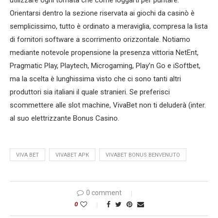
Orientarsi dentro la sezione riservata ai giochi da casinò è
semplicissimo, tutto è ordinato a meraviglia, compresa la lista
di fornitori software a scorrimento orizzontale. Notiamo
mediante notevole propensione la presenza vittoria NetEnt,
Pragmatic Play, Playtech, Microgaming, Play’n Go e iSoftbet,
ma la scelta è lunghissima visto che ci sono tanti altri
produttori sia italiani il quale stranieri. Se preferisci
scommettere alle slot machine, VivaBet non ti deluderà (inter.
al suo elettrizzante Bonus Casino.
VIVA BET
VIVABET APK
VIVABET BONUS BENVENUTO
0 comment
0