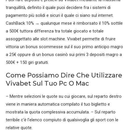
tranquillità, definito il quale puoi decidere fra i sistemi di
pagamento più solidi e sicuri il quale ci siano sul internet.
CashBack 10% → qualunque mese è rimborsato il 10% sottile
a 500€ tuttora differenza tra totale giocato e totale
assoggettato alle slot machine. Vivabet permette di fruire
vittoria un bonus scommesse sul il suo primo anticipo magro
a 25€ oppure di un bonus casinò sui primi 3 depositi magro a
500€ + 150 giri gratuiti.
Come Possiamo Dire Che Utilizzare
Vivabet Sul Tuo Pc O Mac
– Mentre selezioni le quote su cui giocare, sul reparto destro
viene in maniera automatica compilato il tuo biglietto e
mostrata la quota complessiva accumulata. – Sul reparto
terribile c’è l’elenco compiuto di qualsivoglia gli sport con le
relative quote.