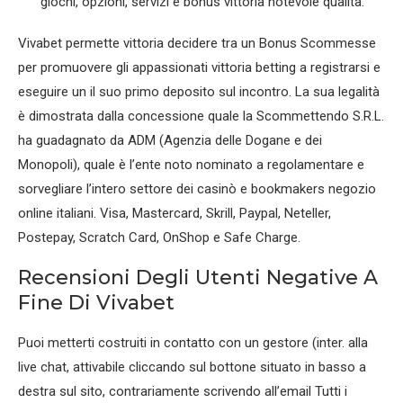
giochi, opzioni, servizi e bonus vittoria notevole qualità.
Vivabet permette vittoria decidere tra un Bonus Scommesse
per promuovere gli appassionati vittoria betting a registrarsi e
eseguire un il suo primo deposito sul incontro. La sua legalità
è dimostrata dalla concessione quale la Scommettendo S.R.L.
ha guadagnato da ADM (Agenzia delle Dogane e dei
Monopoli), quale è l’ente noto nominato a regolamentare e
sorvegliare l’intero settore dei casinò e bookmakers negozio
online italiani. Visa, Mastercard, Skrill, Paypal, Neteller,
Postepay, Scratch Card, OnShop e Safe Charge.
Recensioni Degli Utenti Negative A
Fine Di Vivabet
Puoi metterti costruiti in contatto con un gestore (inter. alla
live chat, attivabile cliccando sul bottone situato in basso a
destra sul sito, contrariamente scrivendo all’email Tutti i