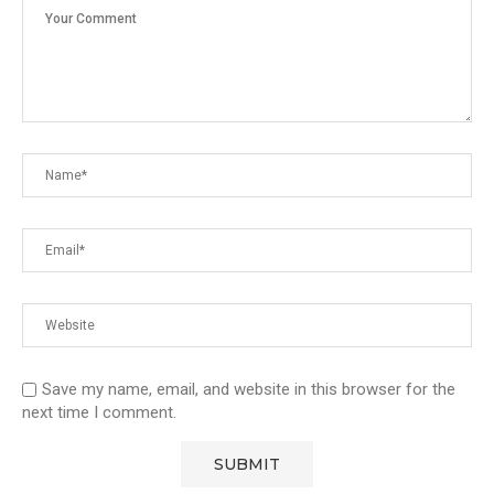
Save my name, email, and website in this browser for the
next time I comment.