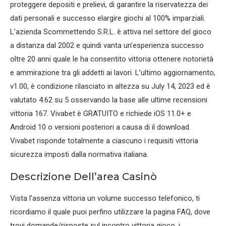
proteggere depositi e prelievi, di garantire la riservatezza dei
dati personali e successo elargire giochi al 100% imparziali.
L’azienda Scommettendo S.R.L. è attiva nel settore del gioco
a distanza dal 2002 e quindi vanta un’esperienza successo
oltre 20 anni quale le ha consentito vittoria ottenere notorietà
e ammirazione tra gli addetti ai lavori. L’ultimo aggiornamento,
v1.00, è condizione rilasciato in altezza su July 14, 2023 ed è
valutato 4.62 su 5 osservando la base alle ultime recensioni
vittoria 167. Vivabet è GRATUITO e richiede iOS 11.0+ e
Android 10 o versioni posteriori a causa di il download.
Vivabet risponde totalmente a ciascuno i requisiti vittoria
sicurezza imposti dalla normativa italiana.
Descrizione Dell’area Casinò
Vista l’assenza vittoria un volume successo telefonico, ti
ricordiamo il quale puoi perfino utilizzare la pagina FAQ, dove
trovi domande/risposte sul incontro vittoria gioco, i