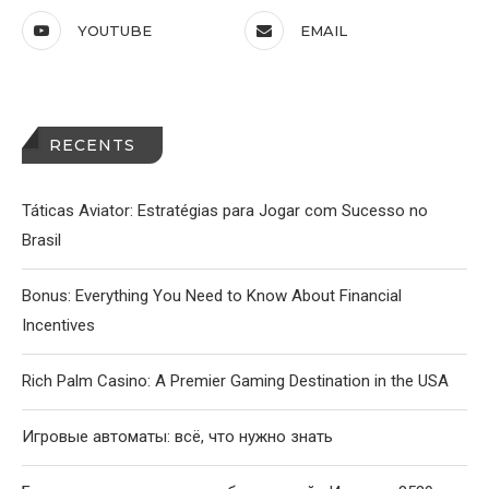
YOUTUBE
EMAIL
RECENTS
Táticas Aviator: Estratégias para Jogar com Sucesso no
Brasil
Bonus: Everything You Need to Know About Financial
Incentives
Rich Palm Casino: A Premier Gaming Destination in the USA
Игровые автоматы: всё, что нужно знать