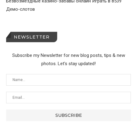
Безвозмездные казино-забавы онлайн Играть в 8539
Демо-слотов
NEWSLETTER
Subscribe my Newsletter for new blog posts, tips & new
photos. Let's stay updated!