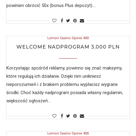
powinien obrócić 50x (bonus Plus depozyt).…
Lemon Casino Opinie 400
WELCOME NADPROGRAM 3,000 PLN
Korzystając spośród reklamy, powinno się znać maksymy,
które regulują ich działanie. Dzięki nim unikniesz
nieporozumień i z brakiem problemu wypłacisz wygrane
środki. Choć każdy nadprogram posiada własny regulamin,
większość ogłoszeń…
Lemon Casino Opinie 400