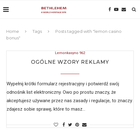
Home
Tags
Posts tagged with "lemon casino
bonus"
Lemonkasyno 962
OGÓLNE WZORY REKLAMY
Wypełnij krótki formularz rejestracyjny i potwierdź swój
odnośnik list elektroniczny. Owo po prostu znaczy, że
akceptujesz używane przez nas zasady i regulacje, to znaczy
zdajesz sobie sprawę, które to masz…