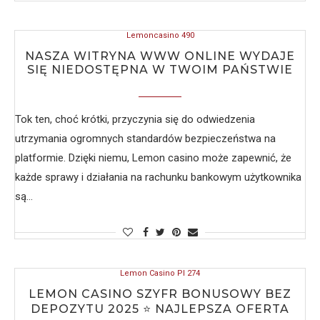
Lemoncasino 490
NASZA WITRYNA WWW ONLINE WYDAJE
SIĘ NIEDOSTĘPNA W TWOIM PAŃSTWIE
Tok ten, choć krótki, przyczynia się do odwiedzenia
utrzymania ogromnych standardów bezpieczeństwa na
platformie. Dzięki niemu, Lemon casino może zapewnić, że
każde sprawy i działania na rachunku bankowym użytkownika
są…
Lemon Casino Pl 274
LEMON CASINO SZYFR BONUSOWY BEZ
DEPOZYTU 2025 ⭐️ NAJLEPSZA OFERTA