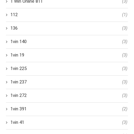
1 Win Online 811
(3)
112
(1)
136
(3)
1vin 140
(3)
1vin 19
(3)
1vin 225
(3)
1vin 237
(3)
1vin 272
(3)
1vin 391
(2)
1vin 41
(3)