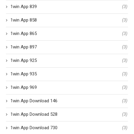
1win App 839
(3)
1win App 858
(3)
1win App 865
(3)
1win App 897
(3)
1win App 925
(3)
1win App 935
(3)
1win App 969
(3)
1win App Download 146
(3)
1win App Download 528
(3)
1win App Download 730
(3)