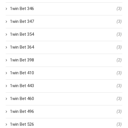
1win Bet 346
(3)
1win Bet 347
(3)
1win Bet 354
(3)
1win Bet 364
(3)
1win Bet 398
(2)
1win Bet 410
(3)
1win Bet 443
(3)
1win Bet 460
(3)
1win Bet 496
(3)
1win Bet 526
(3)