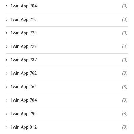
1win App 704
(3)
1win App 710
(3)
1win App 723
(3)
1win App 728
(3)
1win App 737
(3)
1win App 762
(3)
1win App 769
(3)
1win App 784
(3)
1win App 790
(3)
1win App 812
(3)