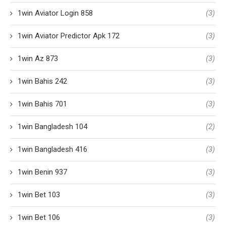
1win Aviator Login 858
(3)
1win Aviator Predictor Apk 172
(3)
1win Az 873
(3)
1win Bahis 242
(3)
1win Bahis 701
(3)
1win Bangladesh 104
(2)
1win Bangladesh 416
(3)
1win Benin 937
(3)
1win Bet 103
(3)
1win Bet 106
(3)