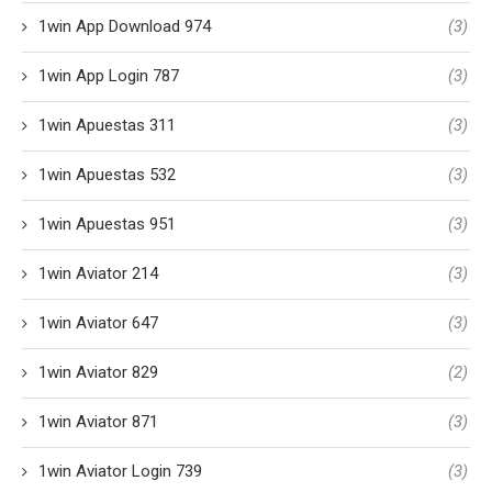
1win App Download 974
(3)
1win App Login 787
(3)
1win Apuestas 311
(3)
1win Apuestas 532
(3)
1win Apuestas 951
(3)
1win Aviator 214
(3)
1win Aviator 647
(3)
1win Aviator 829
(2)
1win Aviator 871
(3)
1win Aviator Login 739
(3)