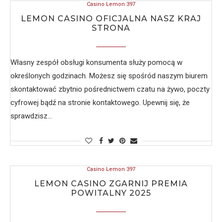
Casino Lemon 397
LEMON CASINO OFICJALNA NASZ KRAJ
STRONA
Własny zespół obsługi konsumenta służy pomocą w
określonych godzinach. Możesz się spośród naszym biurem
skontaktować zbytnio pośrednictwem czatu na żywo, poczty
cyfrowej bądź na stronie kontaktowego. Upewnij się, że
sprawdzisz…
Casino Lemon 397
LEMON CASINO ZGARNIJ PREMIA
POWITALNY 2025