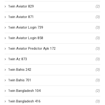
1win Aviator 829
(2)
1win Aviator 871
(3)
1win Aviator Login 739
(3)
1win Aviator Login 858
(3)
1win Aviator Predictor Apk 172
(3)
1win Az 873
(3)
1win Bahis 242
(3)
1win Bahis 701
(3)
1win Bangladesh 104
(2)
1win Bangladesh 416
(3)