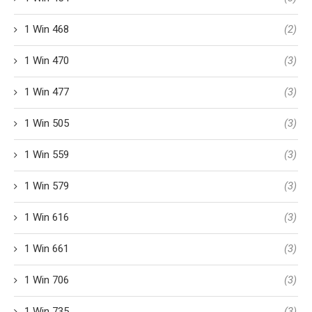
1 Win 468
(2)
1 Win 470
(3)
1 Win 477
(3)
1 Win 505
(3)
1 Win 559
(3)
1 Win 579
(3)
1 Win 616
(3)
1 Win 661
(3)
1 Win 706
(3)
1 Win 735
(3)