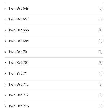
1win Bet 649
(3)
1win Bet 656
(3)
1win Bet 665
(4)
1win Bet 684
(3)
1win Bet 70
(3)
1win Bet 702
(3)
1win Bet 71
(4)
1win Bet 710
(2)
1win Bet 712
(3)
1win Bet 715
(3)