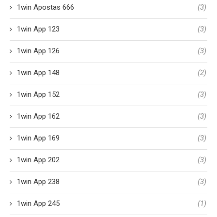
1win Apostas 666
(3)
1win App 123
(3)
1win App 126
(3)
1win App 148
(2)
1win App 152
(3)
1win App 162
(3)
1win App 169
(3)
1win App 202
(3)
1win App 238
(3)
1win App 245
(1)