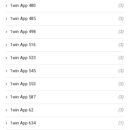
1win App 480
(3)
1win App 485
(3)
1win App 498
(3)
1win App 516
(3)
1win App 533
(3)
1win App 545
(3)
1win App 553
(3)
1win App 587
(3)
1win App 62
(3)
1win App 634
(1)