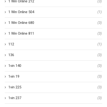
1 Win Online 212
(3)
1 Win Online 504
(1)
1 Win Online 680
(3)
1 Win Online 811
(3)
112
(1)
136
(3)
1vin 140
(3)
1vin 19
(3)
1vin 225
(3)
1vin 237
(3)