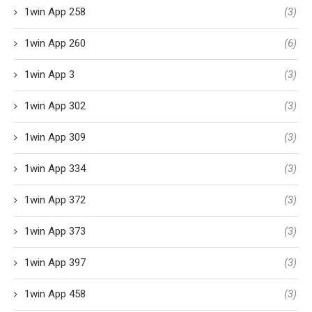
1win App 258
(3)
1win App 260
(6)
1win App 3
(3)
1win App 302
(3)
1win App 309
(3)
1win App 334
(3)
1win App 372
(3)
1win App 373
(3)
1win App 397
(3)
1win App 458
(3)