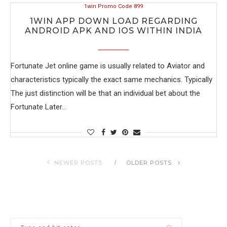
1win Promo Code 899
1WIN APP DOWN LOAD REGARDING
ANDROID APK AND IOS WITHIN INDIA
Fortunate Jet online game is usually related to Aviator and
characteristics typically the exact same mechanics. Typically
The just distinction will be that an individual bet about the
Fortunate Later…
NEWER POSTS
OLDER POSTS