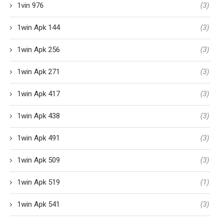
1vin 976
(3)
1win Apk 144
(3)
1win Apk 256
(3)
1win Apk 271
(3)
1win Apk 417
(3)
1win Apk 438
(3)
1win Apk 491
(3)
1win Apk 509
(3)
1win Apk 519
(1)
1win Apk 541
(3)