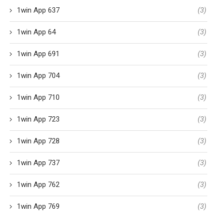
1win App 637
(3)
1win App 64
(3)
1win App 691
(3)
1win App 704
(3)
1win App 710
(3)
1win App 723
(3)
1win App 728
(3)
1win App 737
(3)
1win App 762
(3)
1win App 769
(3)