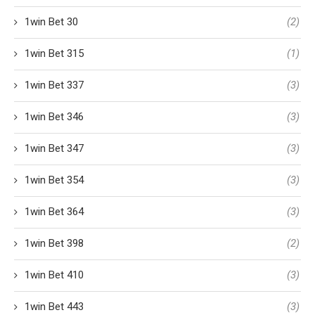
1win Bet 30
(2)
1win Bet 315
(1)
1win Bet 337
(3)
1win Bet 346
(3)
1win Bet 347
(3)
1win Bet 354
(3)
1win Bet 364
(3)
1win Bet 398
(2)
1win Bet 410
(3)
1win Bet 443
(3)