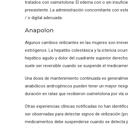
tratados con oximetolona. El edema con o sin insufici
preexistente. La administración concomitante con est
/ o digital adecuada.
Anapolon
Algunos cambios virilizantes en las mujeres son irreve
estrógenos. La hepatitis colestásica y la ictericia o
hepático agudo y dolor del cuadrante superior derecho,
suele ser reversible cuando se suspende el medicamen
Una dosis de mantenimiento continuada es generalment
anabólicos androgénicos pueden tener un mayor riesgo 
duración en ratas que recibieron oximetolona por vía or
Otras experiencias clínicas notificadas no han identif
ser observadas para detectar signos de virilización (pro
medicamentos debe suspenderse cuando se detecta por p