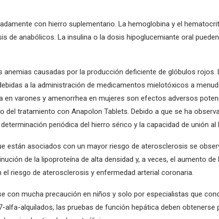
ecuadamente con hierro suplementario. La hemoglobina y el hematocri
sis de anabólicos. La insulina o la dosis hipoglucemiante oral puede
s anemias causadas por la producción deficiente de glóbulos rojos. 
as debidas a la administración de medicamentos mielotóxicos a menu
n varones y amenorrhea en mujeres son efectos adversos potencia
ltado del tratamiento con Anapolon Tablets. Debido a que se ha obser
eterminación periódica del hierro sérico y la capacidad de unión al h
que están asociados con un mayor riesgo de aterosclerosis se obse
nución de la lipoproteína de alta densidad y, a veces, el aumento de
el riesgo de aterosclerosis y enfermedad arterial coronaria.
se con mucha precaución en niños y solo por especialistas que con
7-alfa-alquilados, las pruebas de función hepática deben obtenerse