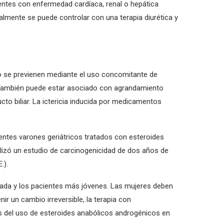
entes con enfermedad cardíaca, renal o hepática
mente se puede controlar con una terapia diurética y
 no se previenen mediante el uso concomitante de
s. También puede estar asociado con agrandamiento
to biliar. La ictericia inducida por medicamentos
ntes varones geriátricos tratados con esteroides
alizó un estudio de carcinogenicidad de dos años de
.).
nzada y los pacientes más jóvenes. Las mujeres deben
ir un cambio irreversible, la terapia con
és del uso de esteroides anabólicos androgénicos en