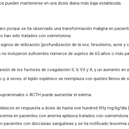
s pueden mantenerse en una dosis diaria más baja establecida.
claro porque se ha observado una transformación maligna en pacient
o han sido tratados con oximetolona.
gnos de virilización (profundización de la voz, hirsutismo, acné y c
on no incluyeron suficientes números de sujetos de 65 años o más pa
ión de los factores de coagulación II, V, VII y X, y un aumento en 
ado y, a veces, el tejido esplénico se reemplaza con quistes llenos d
 suprarrenales o ACTH puede aumentar el edema.
lásicos en respuesta a dosis de hasta one hundred fifty mg/kg/día
eucemia en pacientes con anemia aplásica tratados con oximetolona. 
 pacientes con discrasias sanguíneas y se ha notificado leucemia 