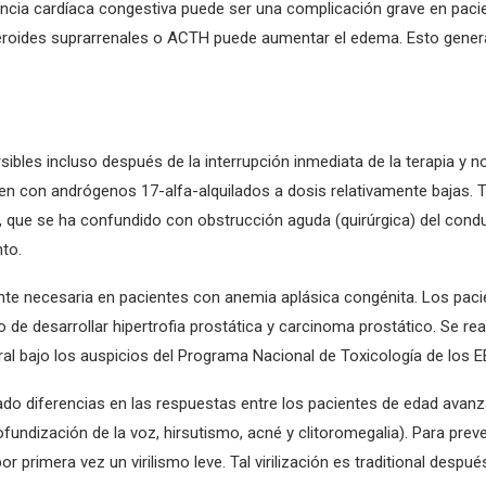
encia cardíaca congestiva puede ser una complicación grave en paci
eroides suprarrenales o ACTH puede aumentar el edema. Esto general
rsibles incluso después de la interrupción inmediata de la terapia y
curren con andrógenos 17-alfa-alquilados a dosis relativamente baja
 que se ha confundido con obstrucción aguda (quirúrgica) del conduc
to.
e necesaria en pacientes con anemia aplásica congénita. Los pacie
de desarrollar hipertrofia prostática y carcinoma prostático. Se re
al bajo los auspicios del Programa Nacional de Toxicología de los EE
icado diferencias en las respuestas entre los pacientes de edad ava
fundización de la voz, hirsutismo, acné y clitoromegalia). Para preven
rimera vez un virilismo leve. Tal virilización es traditional despu