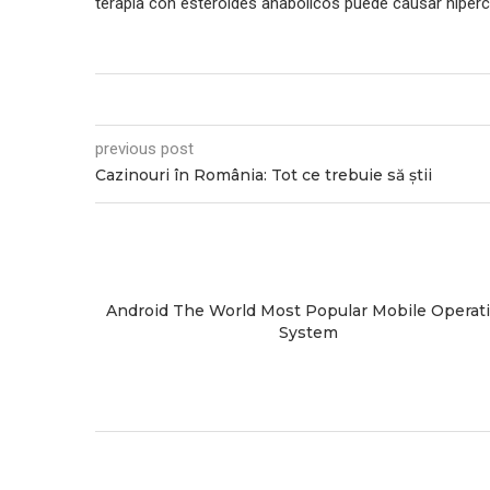
terapia con esteroides anabólicos puede causar hiperca
previous post
Cazinouri în România: Tot ce trebuie să știi
 On Snap
Android The World Most Popular Mobile Operat
System