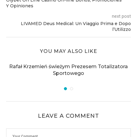
Olybet On Line Casino On-line Bonos, Promociones
Y Opiniones
next post
LIVAMED Deus Medical: Un Viaggio Prima e Dopo
l’Utilizzo
YOU MAY ALSO LIKE
Rafał Krzemień świeżym Prezesem Totalizatora
Sportowego
LEAVE A COMMENT