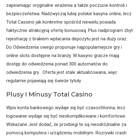
zapewniając oryginalne wrażenia a także poczucie kontroli i
bezpieczeństwa. Nadzwyczaj lubię polskie kasyna online, lecz
Total Cassino jak konkretne spośród niewielu posiada
faktycznie atrakcyjną ofertę bonusową. Plus nadprogram zbyt
rejestrację z brakiem wpłacania depozytu jest na duży oraz.
Do Odwiedzenia owego proponuje najpopularniejsze gry i
online slots dostępne na branży. W kasyno gracze mają
dostęp do odwiedzenia ponad 300 automatów do
odwiedzenia gry . Oferta jest stale aktualizowana, więc
regularnie pojawiają się świeże tytuły.
Plusy I Minusy Total Casino
Wpis konta bankowego wydaje się być czasochłonna, lecz
logowanie wydaje się być nieskomplikowane i komfortowe.
Wskazane Jest dodać, że przebiegi te są nieodróżnialne za
pomocą komputera i urządzeniu mobilnym. Rozrywki crash