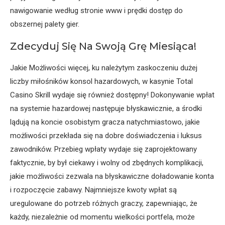
nawigowanie według stronie www i prędki dostęp do
obszernej palety gier.
Zdecyduj Się Na Swoją Grę Miesiąca!
Jakie Możliwości więcej, ku należytym zaskoczeniu dużej
liczby miłośników konsol hazardowych, w kasynie Total
Casino Skrill wydaje się również dostępny! Dokonywanie wpłat
na systemie hazardowej następuje błyskawicznie, a środki
lądują na koncie osobistym gracza natychmiastowo, jakie
możliwości przekłada się na dobre doświadczenia i luksus
zawodników. Przebieg wpłaty wydaje się zaprojektowany
faktycznie, by był ciekawy i wolny od zbędnych komplikacji,
jakie możliwości zezwala na błyskawiczne doładowanie konta
i rozpoczęcie zabawy. Najmniejsze kwoty wpłat są
uregulowane do potrzeb różnych graczy, zapewniając, że
każdy, niezależnie od momentu wielkości portfela, może