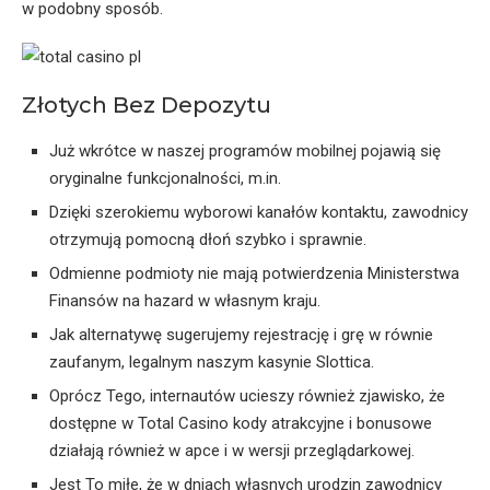
w podobny sposób.
Złotych Bez Depozytu
Już wkrótce w naszej programów mobilnej pojawią się
oryginalne funkcjonalności, m.in.
Dzięki szerokiemu wyborowi kanałów kontaktu, zawodnicy
otrzymują pomocną dłoń szybko i sprawnie.
Odmienne podmioty nie mają potwierdzenia Ministerstwa
Finansów na hazard w własnym kraju.
Jak alternatywę sugerujemy rejestrację i grę w równie
zaufanym, legalnym naszym kasynie Slottica.
Oprócz Tego, internautów ucieszy również zjawisko, że
dostępne w Total Casino kody atrakcyjne i bonusowe
działają również w apce i w wersji przeglądarkowej.
Jest To miłe, że w dniach własnych urodzin zawodnicy