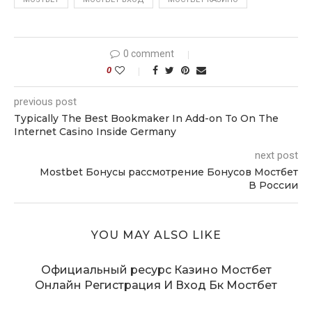
0 comment
0
previous post
Typically The Best Bookmaker In Add-on To On The
Internet Casino Inside Germany
next post
Mostbet Бонусы рассмотрение Бонусов Мостбет
В России
YOU MAY ALSO LIKE
Официальный ресурс Казино Мостбет
Онлайн Регистрация И Вход Бк Мостбет