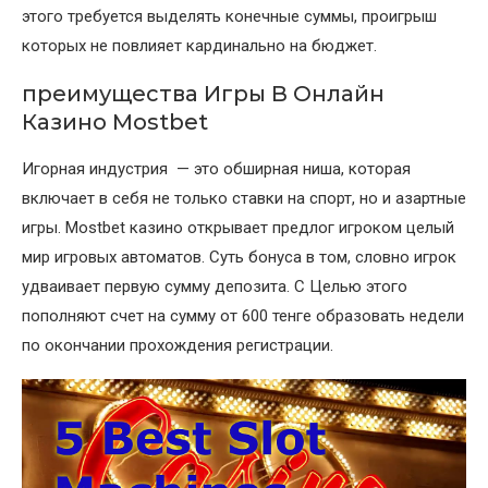
этого требуется выделять конечные суммы, проигрыш
которых не повлияет кардинально на бюджет.
преимущества Игры В Онлайн
Казино Mostbet
Игорная индустрия — это обширная ниша, которая
включает в себя не только ставки на спорт, но и азартные
игры. Mostbet казино открывает предлог игроком целый
мир игровых автоматов. Суть бонуса в том, словно игрок
удваивает первую сумму депозита. С Целью этого
пополняют счет на сумму от 600 тенге образовать недели
по окончании прохождения регистрации.