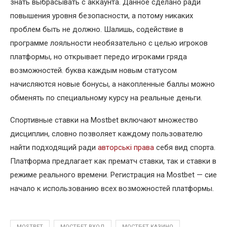
знать выбрасывать с аккаунта. Данное сделано ради
повышения уровня безопасности, а потому никаких
проблем быть не должно. Шалишь, содействие в
программе лояльности необязательно с целью игроков
платформы, но открывает передо игроками гряда
возможностей. буква каждым новым статусом
начисляются новые бонусы, а накопленные баллы можно
обменять по специальному курсу на реальные деньги.
Спортивные ставки на Mostbet включают множество
дисциплин, словно позволяет каждому пользователю
найти подходящий ради
авторські права
себя вид спорта.
Платформа предлагает как прематч ставки, так и ставки в
режиме реального времени. Регистрация на Mostbet — сие
начало к использованию всех возможностей платформы.
MOSTBET
МОСТБЕТ ВХОД
МОСТБЕТ КАЗИНО