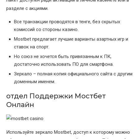
пакет доступен ради активации в личном кабинете или в
разделе с акциями.
Все транзакции проводятся в тенге, без скрытых
комиссий со стороны казино.
Mostbet предлагает лучшие варианты азартных игр и
ставок на спорт.
Но союз не хочется быть привязанным к ПК,
достаточно использовать ПО для смартфона.
Зеркало – полная копия официального сайта с другим
доменным именем.
отдел Поддержки Мостбет
Онлайн
Используйте зеркало Mostbet, доступ к которому можно