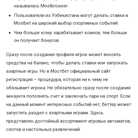
называлась Mostbrowser.
Пользователи из Узбекистана могут делать ставки в
Mostbet на широкий выбор спортивных событий.
Чем больше юзер зарабатывает коинов, тем больше
он получает бонусов.
Сразу после создания профиля игрок может вносить
средства на баланс, чтобы делать ставки или запускать
азартные игры. Но в Мостбет официальный сайт
регистрация – процедура, которая ни к чему не
обязывает игрока. Не обязательно сразу после создания
аккаунта пополнять счет и заключать пари на спорт. Если
на данный момент интересных событий нет, беттер может
запустить раздел с азартными играми. Здесь
представлен достойный ассортимент игровых автоматов,
слотов и настольных развлечений.