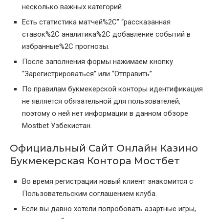
несколько важных категорий.
Есть статистика матчей%2C” “рассказанная
ставок%2C аналитика%2C добавление событий в
избранные%2C прогнозы.
После заполнения формы нажимаем кнопку
“Зарегистрироваться” или “Отправить”.
По правилам букмекерской конторы идентификация
не является обязательной для пользователей,
поэтому о ней нет информации в данном обзоре
Mostbet Узбекистан.
Официальный Сайт Онлайн Казино
Букмекерская Контора Мостбет
Во время регистрации новый клиент знакомится с
Пользовательским соглашением клуба.
Если вы давно хотели попробовать азартные игры,