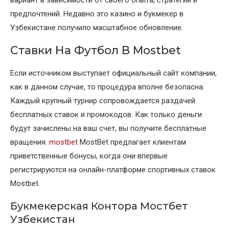
вариант в зависимости от своего опыта, стратегии и
предпочтений. Недавно это казино и букмекер в
Узбекистане получило масштабное обновление.
Ставки На Футбол В Mostbet
Если источником выступает официальный сайт компании,
как в данном случае, то процедура вполне безопасна.
Каждый крупный турнир сопровождается раздачей
бесплатных ставок и промокодов. Как только деньги
будут зачислены на ваш счет, вы получите бесплатные
вращения.
mostbet
MostBet предлагает клиентам
приветственные бонусы, когда они впервые
регистрируются на онлайн-платформе спортивных ставок
Mostbet.
Букмекерская Контора Мостбет
Узбекистан