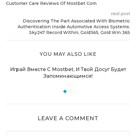
Customer Care Reviews Of Mostbet Com
next post
Discovering The Part Associated With Biometric
Authentication Inside Automotive Access Systems:
Sky247 Record Within, Gold365, Gold Win 365
YOU MAY ALSO LIKE
Играй Вместе С Mostbet, И Твой Досуг Будет
Запоминающимся!
LEAVE A COMMENT