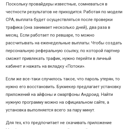
Поскольку провайдеры известные, сомневаться в
честности результатов не приходится. Работая по модели
CPA, выплата будет осуществляться после проверки
трафика (она занимает несколько дней), два раза в
месяц. Если работает по ревшаре, то можно
рассчитывать на еженедельные выплаты. Чтобы создать
персональную реферальную ссылку, по которой партнер
сможет привлекать трафик, нужно перейти в личный
кабинет и нажать на вкладку «Потоки».
Если же все-таки случилось такое, что пароль утерян, то
нужно его восстановить. Букмекер предлагает установку
приложений на айфоны и смартфоны Андроид. Найти
нужную программу можно на официальном сайте, а
установка выполняется всего за пару минут.
Для тех, кто предпочитает не скачивать приложение