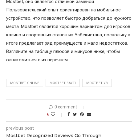
Mostbet, оно является отличной заменой.
Пользовательский опыт ориентирован на мобильное
устройство, что позволяет быстро добраться до нужного
места. Mostbet является хорошим вариантом для игроков
казино и спортивных ставок из Узбекистана, поскольку в
итоге предлагает ряд преимуществ и мало недостатков.
Взгляните на таблицу плюсов и минусов ниже, чтобы
ознакомиться с их перечнем.
MOSTBET ONLINE
MOSTBET SAYTI
МОСТБЕТ УЗ
0 comment
0
previous post
Mostbet Recognized Reviews Go Through