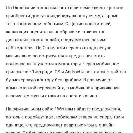
По Окончании открытия счета в системе клиент краткое
приобрести доступ к индивидуальному счету, а кроме
того спортивным событиям. С Целью посетителей,
желающих оценить разнообразие и количество
дисциплин спорта онлайн, предусмотрен режим
наблюдателя. По Окончании первого входа ресурс
машинально регистрируется и предлагает стать
полноправным участником конторы. Через мобильное
приложение 1win ради IOS и Android игрок сможет зайти в
букмекерскую контору без проблем. В различие от
компьютерной версии сайта, в мобильном приложении
наречие доступны ставки на спорт и казино.
На официальном сайте 1Win вам найдете предложения,
которые подойдут как любителям ставок на спорт, так и
единица, кто предпочитает азартные игры в онлайн-