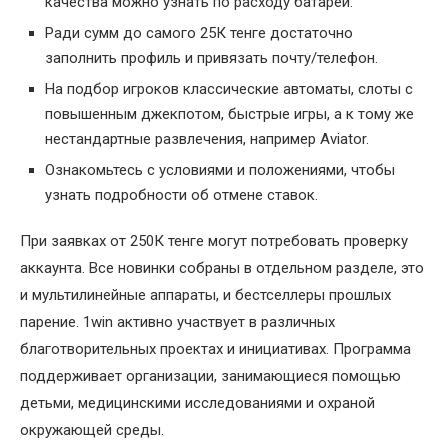
качества можно узнать по расходу батареи.
Ради сумм до самого 25К тенге достаточно
заполнить профиль и привязать почту/телефон.
На подбор игроков классические автоматы, слоты с
повышенным джекпотом, быстрые игры, а к тому же
нестандартные развлечения, например Aviator.
Ознакомьтесь с условиями и положениями, чтобы
узнать подробности об отмене ставок.
При заявках от 250К тенге могут потребовать проверку
аккаунта. Все новинки собраны в отдельном разделе, это
и мультилинейные аппараты, и бестселлеры прошлых
парение. 1win активно участвует в различных
благотворительных проектах и инициативах. Программа
поддерживает организации, занимающиеся помощью
детьми, медицинскими исследованиями и охраной
окружающей среды.