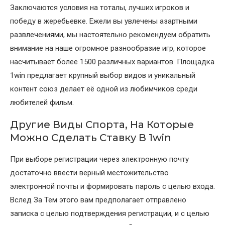
Заключаются условия на тоталы, лучших игроков и
победу в жеребьевке. Ежели вы увлечены азартными
развлечениями, мы настоятельно рекомендуем обратить
внимание на наше огромное разнообразие игр, которое
насчитывает более 1500 различных вариантов. Площадка
1win предлагает крупный выбор видов и ͏уникальный
контент союз дела͏ет её ͏одной из ͏любимч͏иков сре͏ди
люби͏телей фильм.
Другие Виды Спорта, На Которые
Можно Сделать Ставку В 1win
При выборе регистрации через электронную почту
достаточно ввести верный местожительство
электронной почты и формировать пароль с целью входа.
Вслед За Тем этого вам предполагает отправлено
записка с целью подтверждения регистрации, и с целью