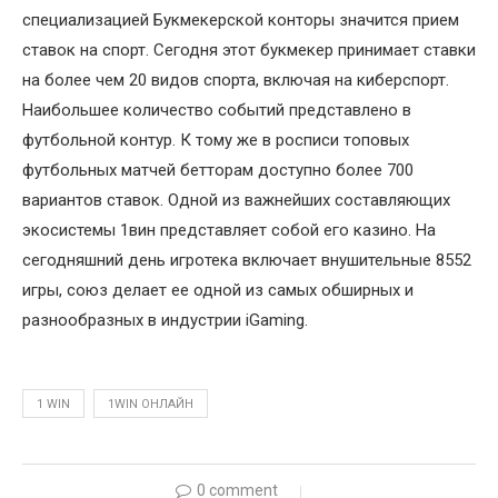
специализацией Букмекерской конторы значится прием
ставок на спорт. Сегодня этот букмекер принимает ставки
на более чем 20 видов спорта, включая на киберспорт.
Наибольшее количество событий представлено в
футбольной контур. К тому же в росписи топовых
футбольных матчей бетторам доступно более 700
вариантов ставок. Одной из важнейших составляющих
экосистемы 1вин представляет собой его казино. На
сегодняшний день игротека включает внушительные 8552
игры, союз делает ее одной из самых обширных и
разнообразных в индустрии iGaming.
1 WIN
1WIN ОНЛАЙН
0 comment