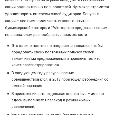
казино. От бонусов на первый вклад нота специальных
акций ради активных пользователей, букмекер стремится
удовлетворить интересы своей аудитории. Бонусы и
акции – неотъемлемая часть игрового опыта в
букмекерской конторе, и 1Win хорошо предлагает своим
пользователям разнообразные возможности.
Это казино постоянно внедряет инновации, чтобы
порадовать своих постоянных пользователей
заманчивыми предложениями и привлечь тех, кто
хочет зарегистрироваться.
В следующем году ресурс наречие
совершенствовался, в 2018 произошел ребрендинг со
сменой названия.
В приложении есть отдельная кнопка Live – именно
здесь выполняется переход в режим живых
развлечений.
Бетторы пользуются разнообразием рынка и