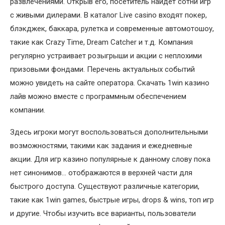
развлечениями. Открыв его, посетитель найдет сотни игр
с живыми дилерами. В каталог Live casino входят покер,
блэкджек, баккара, рулетка и современные автомотошоу,
такие как Crazy Time, Dream Catcher и т.д. Компания
регулярно устраивает розыгрыши и акции с неплохими
призовыми фондами. Перечень актуальных событий
можно увидеть на сайте оператора. Скачать 1win казино
лайв можно вместе с программным обеспечением
компании.
Здесь игроки могут воспользоваться дополнительными
возможностями, такими как задания и ежедневные
акции. Для игр казино популярные к данному слову пока
нет синонимов… отображаются в верхней части для
быстрого доступа. Существуют различные категории,
такие как 1win games, быстрые игры, drops & wins, топ игр
и другие. Чтобы изучить все варианты, пользователи