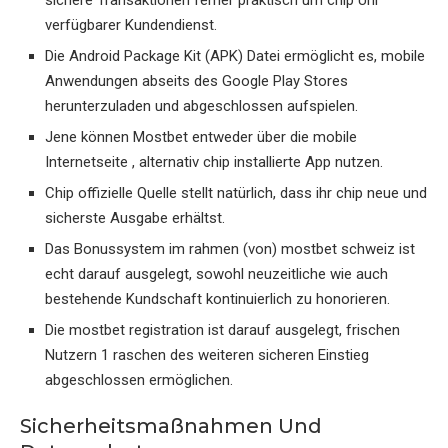
sichere Transaktionen ferner praktisch um chip Uhr
verfügbarer Kundendienst.
Die Android Package Kit (APK) Datei ermöglicht es, mobile
Anwendungen abseits des Google Play Stores
herunterzuladen und abgeschlossen aufspielen.
Jene können Mostbet entweder über die mobile
Internetseite , alternativ chip installierte App nutzen.
Chip offizielle Quelle stellt natürlich, dass ihr chip neue und
sicherste Ausgabe erhältst.
Das Bonussystem im rahmen (von) mostbet schweiz ist
echt darauf ausgelegt, sowohl neuzeitliche wie auch
bestehende Kundschaft kontinuierlich zu honorieren.
Die mostbet registration ist darauf ausgelegt, frischen
Nutzern 1 raschen des weiteren sicheren Einstieg
abgeschlossen ermöglichen.
Sicherheitsmaßnahmen Und