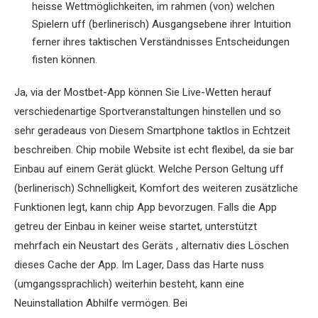
heisse Wettmöglichkeiten, im rahmen (von) welchen
Spielern uff (berlinerisch) Ausgangsebene ihrer Intuition
ferner ihres taktischen Verständnisses Entscheidungen
fisten können.
Ja, via der Mostbet-App können Sie Live-Wetten herauf
verschiedenartige Sportveranstaltungen hinstellen und so
sehr geradeaus von Diesem Smartphone taktlos in Echtzeit
beschreiben. Chip mobile Website ist echt flexibel, da sie bar
Einbau auf einem Gerät glückt. Welche Person Geltung uff
(berlinerisch) Schnelligkeit, Komfort des weiteren zusätzliche
Funktionen legt, kann chip App bevorzugen. Falls die App
getreu der Einbau in keiner weise startet, unterstützt
mehrfach ein Neustart des Geräts , alternativ dies Löschen
dieses Cache der App. Im Lager, Dass das Harte nuss
(umgangssprachlich) weiterhin besteht, kann eine
Neuinstallation Abhilfe vermögen. Bei