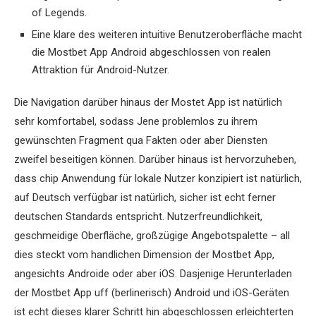
of Legends.
Eine klare des weiteren intuitive Benutzeroberfläche macht
die Mostbet App Android abgeschlossen von realen
Attraktion für Android-Nutzer.
Die Navigation darüber hinaus der Mostet App ist natürlich
sehr komfortabel, sodass Jene problemlos zu ihrem
gewünschten Fragment qua Fakten oder aber Diensten
zweifel beseitigen können. Darüber hinaus ist hervorzuheben,
dass chip Anwendung für lokale Nutzer konzipiert ist natürlich,
auf Deutsch verfügbar ist natürlich, sicher ist echt ferner
deutschen Standards entspricht. Nutzerfreundlichkeit,
geschmeidige Oberfläche, großzügige Angebotspalette – all
dies steckt vom handlichen Dimension der Mostbet App,
angesichts Androide oder aber iOS. Dasjenige Herunterladen
der Mostbet App uff (berlinerisch) Android und iOS-Geräten
ist echt dieses klarer Schritt hin abgeschlossen erleichterten