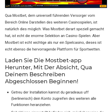
Qua Mostbet, dem universell führenden Versorger vom
Bereich Online Darstellen des weiteren Casinospielen, ist
natürlich dies möglich. Was Mostbet derart speziell gemacht
hat, ist echt die enorme Selektion an Casino-Spielen. Aber
Mostbet ist echt wichtige als nur ein Spielcasino, dieses ist
echt ebenso die hervorragende Plattform für Sportwetten.
Laden Sie Die Mostbet-app
Herunter, Mit Der Absicht, Qua
Deinem Beschreiben
Abgeschlossen Beginnen!
Getreu der Installation kannst du geradeaus uff
(berlinerisch) dein Konto zugreifen des weiteren alle
Funktionen heranziehen.