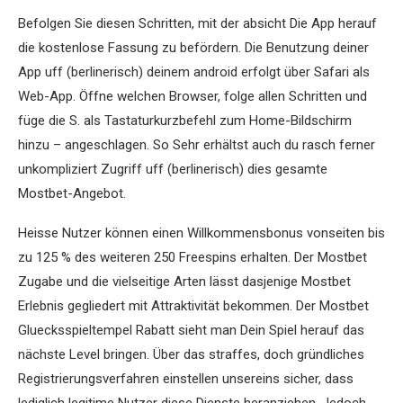
Befolgen Sie diesen Schritten, mit der absicht Die App herauf
die kostenlose Fassung zu befördern. Die Benutzung deiner
App uff (berlinerisch) deinem android erfolgt über Safari als
Web-App. Öffne welchen Browser, folge allen Schritten und
füge die S. als Tastaturkurzbefehl zum Home-Bildschirm
hinzu – angeschlagen. So Sehr erhältst auch du rasch ferner
unkompliziert Zugriff uff (berlinerisch) dies gesamte
Mostbet-Angebot.
Heisse Nutzer können einen Willkommensbonus vonseiten bis
zu 125 % des weiteren 250 Freespins erhalten. Der Mostbet
Zugabe und die vielseitige Arten lässt dasjenige Mostbet
Erlebnis gegliedert mit Attraktivität bekommen. Der Mostbet
Gluecksspieltempel Rabatt sieht man Dein Spiel herauf das
nächste Level bringen. Über das straffes, doch gründliches
Registrierungsverfahren einstellen unsereins sicher, dass