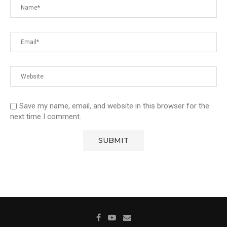
Save my name, email, and website in this browser for the
next time I comment.