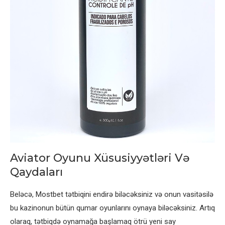
Aviator Oyunu Xüsusiyyətləri Və
Qaydaları
Beləcə, Mostbet tətbiqini endirə biləcəksiniz və onun vasitəsilə
bu kazinonun bütün qumar oyunlarını oynaya biləcəksiniz. Artıq
olaraq, tətbiqdə oynamağa başlamaq ötrü yeni say