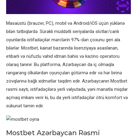
Masaüstü (brauzer, PC), mobil və Android/iOS üçün yüklənə
bilən tətbiqlərdə. Sürəkli müddətli seriyalarda slotlar/canlı
oyunlarda istifadəçilər mərclərin 97%-dən çoxunu geri ala
bilərlər. Mostbet, kainat bazarında lisenziyaya əsaslanan,
etibarlı və nüfuzlu vahid idman bahis və kazino operatoru
olaraq tanınır. Bu platforma, Azərbaycan da iç olmaqla
rəngarəng ölkələrdən oyunçuları götürmə edir və hər birinə
zövqlərinə bağlı xidmətlər təqdim edir. Azərbaycanın Mostbet
rəsmi saytı, istifadəçilərə yerli valyutada, yəni manatla miqdar
açmaq imkanı verir ki, bu da yerli istifadəçilər ötrü komfort və
sükunət təmin edir.
Mostbet Azərbaycan Rəsmi