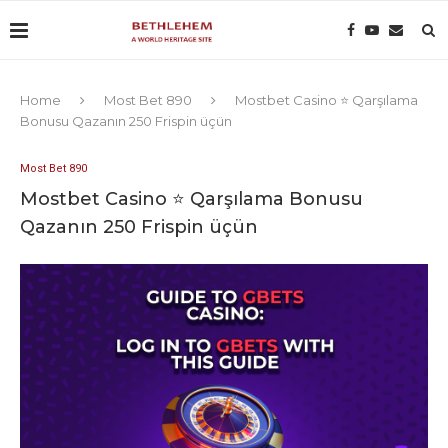
Home
Most Bet 890
Mostbet Casino ⭐ Qarşılama
Bonusu Qazanın 250 Frispin üçün
Most Bet 890
Mostbet Casino ⭐ Qarşılama Bonusu
Qazanın 250 Frispin üçün