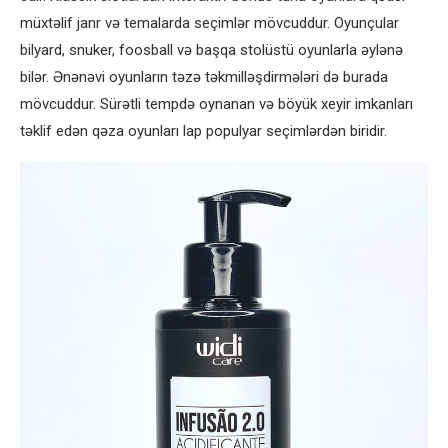
müxtəlif janr və temalarda seçimlər mövcuddur. Oyunçular
bilyard, snuker, foosball və başqa stolüstü oyunlarla əylənə
bilər. Ənənəvi oyunların təzə təkmilləşdirmələri də burada
mövcuddur. Sürətli tempdə oynanan və böyük xeyir imkanları
təklif edən qəza oyunları lap populyar seçimlərdən biridir.