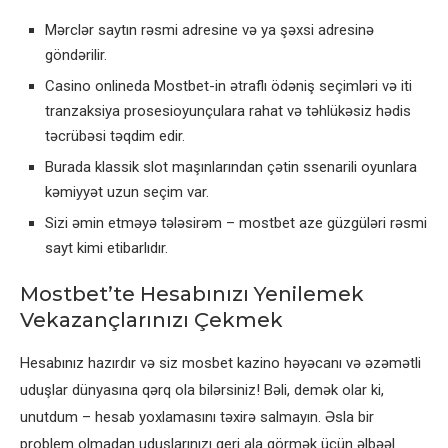
Mərclər saytın rəsmi adresine və ya şəxsi adresinə
göndərilir.
Casino onlineda Mostbet-in ətraflı ödəniş seçimləri və iti
tranzaksiya prosesioyunçulara rahat və təhlükəsiz hədis
təcrübəsi təqdim edir.
Burada klassik slot maşınlarından çətin ssenarili oyunlara
kəmiyyət uzun seçim var.
Sizi əmin etməyə tələsirəm – mostbet aze güzgüləri rəsmi
sayt kimi etibarlıdır.
Mostbet’te Hesabınızı Yenilemek
Vekazançlarınızı Çekmek
Hesabınız hazırdır və siz mosbet kazino həyəcanı və əzəmətli
uduşlar dünyasına qərq ola bilərsiniz! Bəli, demək olar ki,
unutdum – hesab yoxlamasını təxirə salmayın. Əsla bir
problem olmadan uduşlarınızı geri ala görmək üçün əlbəəl