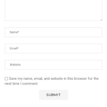
Save my name, email, and website in this browser for the
next time I comment.