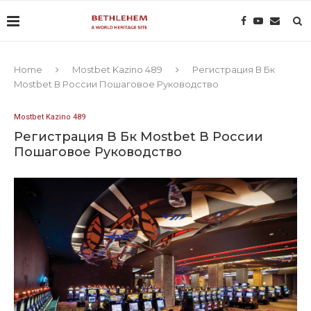
Home
Mostbet Kazino 489
Регистрация В Бк
Mostbet В России Пошаговое Руководство
Mostbet Kazino 489
Регистрация В Бк Mostbet В России
Пошаговое Руководство