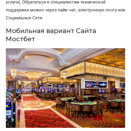
услуги). Обратиться к специалистам технической
поддержки можно через лайв-чат, электронную почту или
Социальные Сети.
Мобильная вариант Сайта
Мостбет