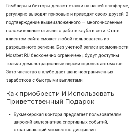
Гэмблеры и бетторы делают ставки на нашей платформе,
регулярно выводят призовые и приводят своих друзей. В
подтверждение вышеизложенного — многочисленные
положительные отзывы о работе клуба в сети. Стать
клиентом сайта сможет любой пользователь из
разрешенного региона. Без учетной записи возможности
Mostbet RU бесконечно ограничены, будут доступны
только демонстрационные версии игровых автоматов.
Зато членство в клубе дает шанс неограниченных
заработков с быстрыми выплатами.
Как приобрести И Использовать
Приветственный Подарок
Букмекерская контора предлагает пользователям
широкий альтернатива спортивных событий,
охватывающий множество дисциплин.