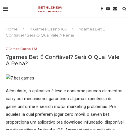
Home
7 Games Casino 163
7games Bet É
Confiável? Será O Qual Vale A Pena?
7 Games Casino 163
7games Bet É Confiável? Será O Qual Vale
A Pena?
Além disto, o aplicativo é leve e consome poucos elementos
carry out mecanismo, garantindo alguma experiência de
game uniforme e search motor marketing problemas. Pra
aqueles la cual preferem jogar zero móvil, o seven bet
proporciona um aplicativo pra download infundado, disponível