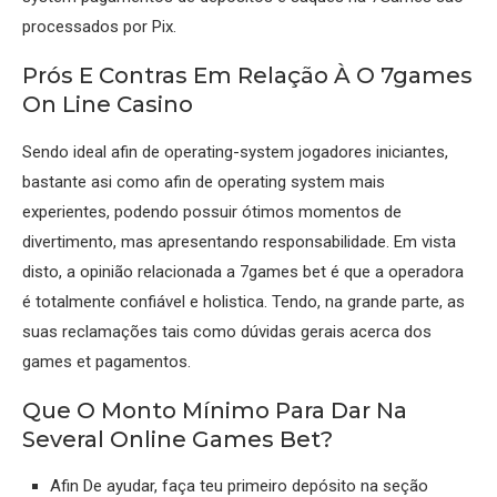
processados por Pix.
Prós E Contras Em Relação À O 7games
On Line Casino
Sendo ideal afin de operating-system jogadores iniciantes,
bastante asi como afin de operating system mais
experientes, podendo possuir ótimos momentos de
divertimento, mas apresentando responsabilidade. Em vista
disto, a opinião relacionada a 7games bet é que a operadora
é totalmente confiável e holistica. Tendo, na grande parte, as
suas reclamações tais como dúvidas gerais acerca dos
games et pagamentos.
Que O Monto Mínimo Para Dar Na
Several Online Games Bet?
Afin De ayudar, faça teu primeiro depósito na seção