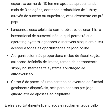
esportiva acima de R$ ten em apostas apresentando
mais de 3 seleções, contendo probabilities de 1.thirty
através de suceso ou superiores, exclusivamente em pré-
jogo.
Lançamos essa adelanto com o objetivo de criar 1 libro
international de autoexclusão, o qual permitirá que
operating-system jogadores vulneráveis bloqueiem o teu
acesso a todas as oportunidades de jogo online.
A organizacion não proporciona meios de fiscalização,
asi como definição de limites, tempo de permanência
simply no internet site systems solicitação de
autoexclusão.
Como é de praxe, há uma centena de eventos de futebol
geralmente disponíveis, seja para apostas pré-jogo
quanto afin de apostas ao palpitante.
E eles são totalmente licenciados e regulamentados vello