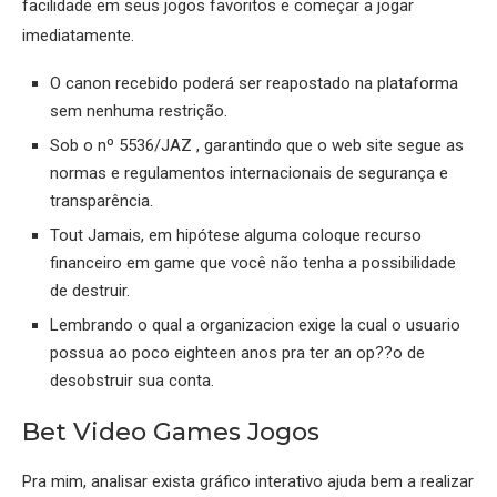
facilidade em seus jogos favoritos e começar a jogar
imediatamente.
O canon recebido poderá ser reapostado na plataforma
sem nenhuma restrição.
Sob o nº 5536/JAZ , garantindo que o web site segue as
normas e regulamentos internacionais de segurança e
transparência.
Tout Jamais, em hipótese alguma coloque recurso
financeiro em game que você não tenha a possibilidade
de destruir.
Lembrando o qual a organizacion exige la cual o usuario
possua ao poco eighteen anos pra ter an op??o de
desobstruir sua conta.
Bet Video Games Jogos
Pra mim, analisar exista gráfico interativo ajuda bem a realizar