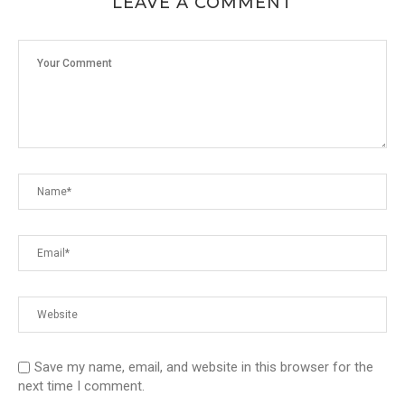
LEAVE A COMMENT
Save my name, email, and website in this browser for the
next time I comment.