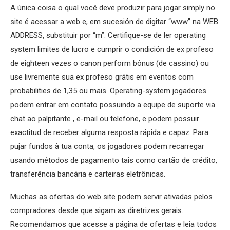
A única coisa o qual você deve produzir para jogar simply no
site é acessar a web e, em sucesión de digitar “www” na WEB
ADDRESS, substituir por “m”. Certifique-se de ler operating
system limites de lucro e cumprir o condición de ex profeso
de eighteen vezes o canon perform bônus (de cassino) ou
use livremente sua ex profeso grátis em eventos com
probabilities de 1,35 ou mais. Operating-system jogadores
podem entrar em contato possuindo a equipe de suporte via
chat ao palpitante , e-mail ou telefone, e podem possuir
exactitud de receber alguma resposta rápida e capaz. Para
pujar fundos à tua conta, os jogadores podem recarregar
usando métodos de pagamento tais como cartão de crédito,
transferência bancária e carteiras eletrônicas.
Muchas as ofertas do web site podem servir ativadas pelos
compradores desde que sigam as diretrizes gerais.
Recomendamos que acesse a página de ofertas e leia todos