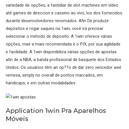
variedade de opções, a fastidiar de slot machines em vídeo
até games de direccion e cassino ao vivo, los dos fornecidos
durante desenvolvedores renomados. Afin De produzir
depósitos e rogar saques na 1win, você irá precisar
selecionar o método de deposito. A 1win oferece várias
opções, mas a mais recomendada é o PIX, por sua agilidade
e facilidade. A 1win disponibiliza várias opções de apostas
afin de a NBA, a banda profissional de basquete dos Estados
Unidos. Os usuários têm an op??o de dar zero vencedor weil
remesa, simply no overall de pontos marcados, em
handicaps, e em outras modalidades.
Application 1win Pra Aparelhos
Móveis