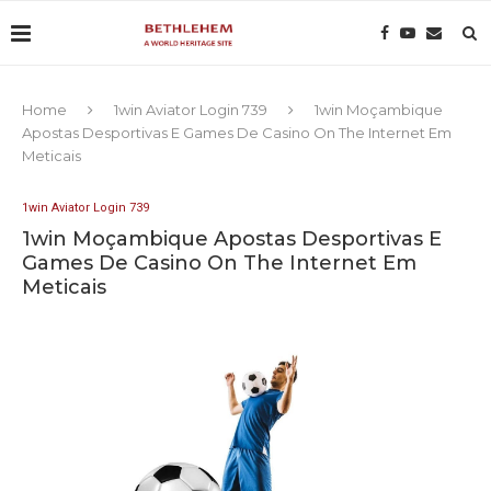
Home
1win Aviator Login 739
1win Moçambique
Apostas Desportivas E Games De Casino On The Internet Em
Meticais
1win Aviator Login 739
1win Moçambique Apostas Desportivas E
Games De Casino On The Internet Em
Meticais