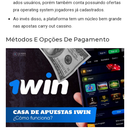
ados usuários, porém também conta possuindo ofertas
pra operating system jogadores já cadastrados.
Ao invés disso, a plataforma tem um núcleo bem grande
nas apostas carry out cassino.
Métodos E Opções De Pagamento