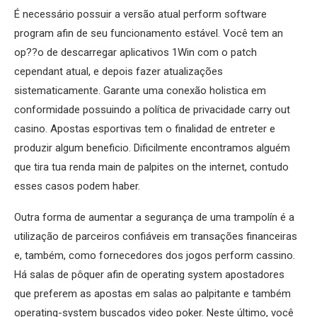
É necessário possuir a versão atual perform software
program afin de seu funcionamento estável. Você tem an
op??o de descarregar aplicativos 1Win com o patch
cependant atual, e depois fazer atualizações
sistematicamente. Garante uma conexão holistica em
conformidade possuindo a política de privacidade carry out
casino. Apostas esportivas tem o finalidad de entreter e
produzir algum beneficio. Dificilmente encontramos alguém
que tira tua renda main de palpites on the internet, contudo
esses casos podem haber.
Outra forma de aumentar a segurança de uma trampolín é a
utilização de parceiros confiáveis em transações financeiras
e, também, como fornecedores dos jogos perform cassino.
Há salas de pôquer afin de operating system apostadores
que preferem as apostas em salas ao palpitante e também
operating-system buscados video poker. Neste último, você