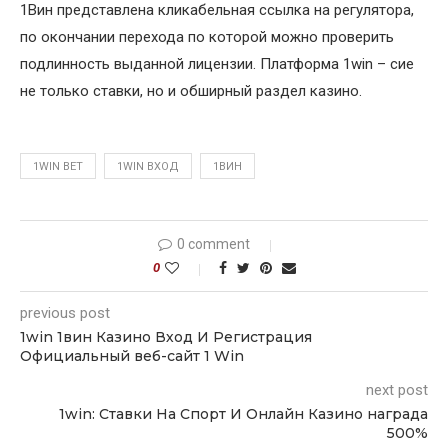
1Вин представлена кликабельная ссылка на регулятора,
по окончании перехода по которой можно проверить
подлинность выданной лицензии. Платформа 1win – сие
не только ставки, но и обширный раздел казино.
1WIN BET
1WIN ВХОД
1ВИН
0 comment
0
previous post
1win 1вин Казино Вход И Регистрация
Официальный веб-сайт 1 Win
next post
1win: Ставки На Cпорт И Онлайн Казино награда
500%