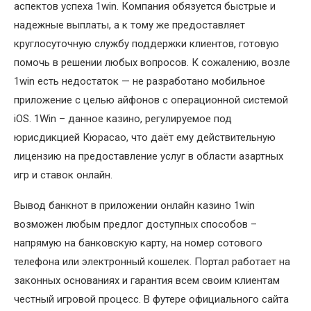
аспектов успеха 1win. Компания обязуется быстрые и
надежные выплаты, а к тому же предоставляет
круглосуточную службу поддержки клиентов, готовую
помочь в решении любых вопросов. К сожалению, возле
1win есть недостаток — не разработано мобильное
приложение с целью айфонов с операционной системой
iOS. 1Win – данное казино, регулируемое под
юрисдикцией Кюрасао, что даёт ему действительную
лицензию на предоставление услуг в области азартных
игр и ставок онлайн.
Вывод банкнот в приложении онлайн казино 1win
возможен любым предлог доступных способов –
напрямую на банковскую карту, на номер сотового
телефона или электронный кошелек. Портал работает на
законных основаниях и гарантия всем своим клиентам
честный игровой процесс. В футере официального сайта