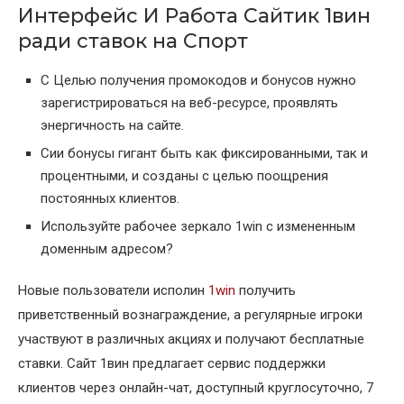
Интерфейс И Рабо͏та С͏айтик 1вин
ради ͏ставок ͏на Спорт
С Целью получения промокодов и бонусов нужно
зарегистрироваться на веб-ресурсе, проявлять
энергичность на сайте.
Сии бонусы гигант быть как фиксированными, так и
процентными, и созданы с целью поощрения
постоянных клиентов.
Используйте рабочее зеркало 1win с измененным
доменным адресом?
Новые пользователи исполин
1win
получить
приветственный вознаграждение, а регулярные игроки
участвуют в различных акциях и получают бесплатные
ставки. Сайт 1вин предлагает сервис поддержки
клиентов через онлайн-чат, доступный круглосуточно, 7