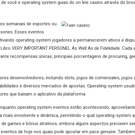
 de você e operating system guias do on line casino através do br
fios semanais de esportes ou
ssories. Esses eventos
ivando operating-system jogadores a permanecerem ativos e disput
sivo Libro VERY IMPORTANT PERSONEL As Well As de Fidelidade. Cad
rante recompensas únicas, principais porcentagens de procuring, ge
ores desenvolvedores, incluindo slots, jogos de comensales, jogos 
abilidades e diversos mercados de apostas. Operating-system usuár
res que baixam o aplicativo da plataforma.
nquanto operating system eventos estão acontecendo, aproveitand
a mais envolvente e dinâmica, permitindo o qual operating-syste
de games e bônus atrativos, embora alguns aspectos precisem ser c
e eventos de hoje nos quais pode apostar em pace genuine. Também