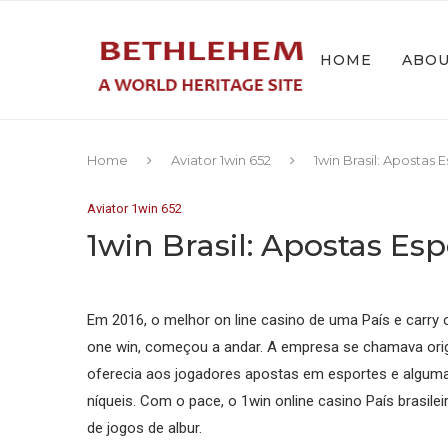
HOME
ABO
Home
Aviator 1win 652
1win Brasil: Apostas
Aviator 1win 652
1win Brasil: Apostas Es
Em 2016, o melhor on line casino de uma País e carry 
one win, começou a andar. A empresa se chamava orig
oferecia aos jogadores apostas em esportes e algum
níqueis. Com o pace, o 1win online casino País brasile
de jogos de albur.