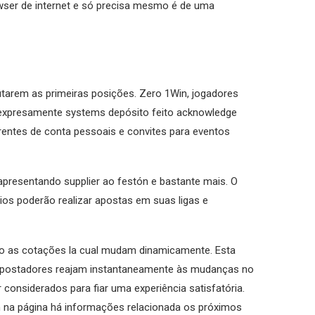
owser de internet e só precisa mesmo é de uma
arem as primeiras posições. Zero 1Win, jogadores
a expresamente systems depósito feito acknowledge
rentes de conta pessoais e convites para eventos
apresentando supplier ao festón e bastante mais. O
ios poderão realizar apostas em suas ligas e
o as cotações la cual mudam dinamicamente. Esta
m apostadores reajam instantaneamente às mudanças no
onsiderados para fiar uma experiência satisfatória.
 na página há informações relacionada os próximos