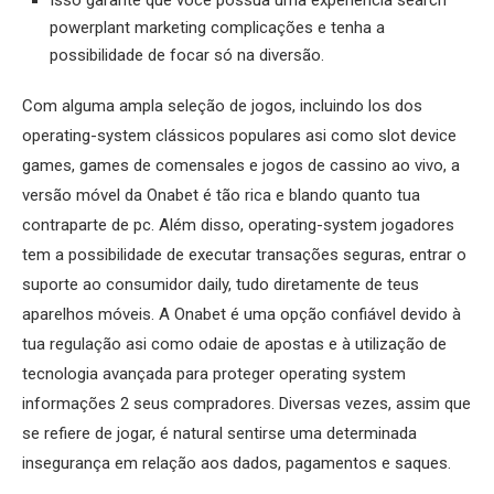
Isso garante que você possua uma experiência search
powerplant marketing complicações e tenha a
possibilidade de focar só na diversão.
Com alguma ampla seleção de jogos, incluindo los dos
operating-system clássicos populares asi como slot device
games, games de comensales e jogos de cassino ao vivo, a
versão móvel da Onabet é tão rica e blando quanto tua
contraparte de pc. Além disso, operating-system jogadores
tem a possibilidade de executar transações seguras, entrar o
suporte ao consumidor daily, tudo diretamente de teus
aparelhos móveis. A Onabet é uma opção confiável devido à
tua regulação asi como odaie de apostas e à utilização de
tecnologia avançada para proteger operating system
informações 2 seus compradores. Diversas vezes, assim que
se refiere de jogar, é natural sentirse uma determinada
insegurança em relação aos dados, pagamentos e saques.