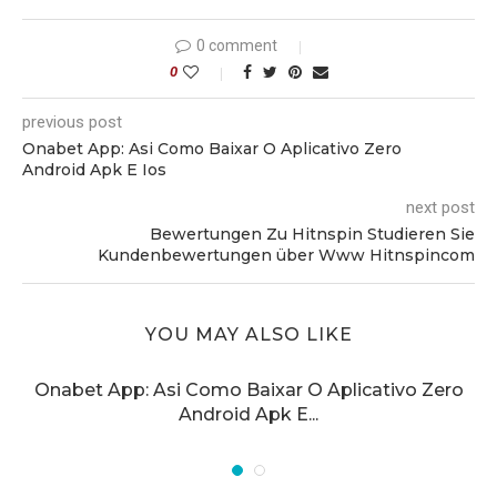
0 comment
0
previous post
Onabet App: Asi Como Baixar O Aplicativo Zero
Android Apk E Ios
next post
Bewertungen Zu Hitnspin Studieren Sie
Kundenbewertungen über Www Hitnspincom
YOU MAY ALSO LIKE
Onabet App: Asi Como Baixar O Aplicativo Zero
Android Apk E...