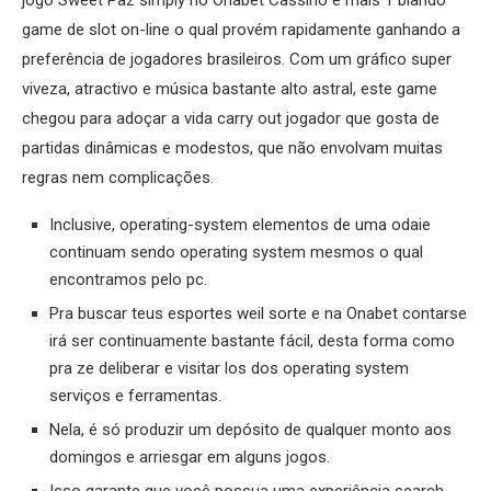
jogo Sweet Paz simply no Onabet Cassino é mais 1 blando
game de slot on-line o qual provém rapidamente ganhando a
preferência de jogadores brasileiros. Com um gráfico super
viveza, atractivo e música bastante alto astral, este game
chegou para adoçar a vida carry out jogador que gosta de
partidas dinâmicas e modestos, que não envolvam muitas
regras nem complicações.
Inclusive, operating-system elementos de uma odaie
continuam sendo operating system mesmos o qual
encontramos pelo pc.
Pra buscar teus esportes weil sorte e na Onabet contarse
irá ser continuamente bastante fácil, desta forma como
pra ze deliberar e visitar los dos operating system
serviços e ferramentas.
Nela, é só produzir um depósito de qualquer monto aos
domingos e arriesgar em alguns jogos.