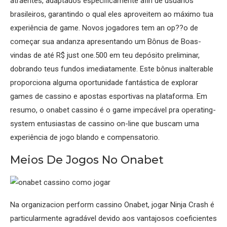
atraentes, adaptados especificamente afin de usuários
brasileiros, garantindo o qual eles aproveitem ao máximo tua
experiência de game. Novos jogadores tem an op??o de
começar sua andanza apresentando um Bônus de Boas-
vindas de até R$ just one.500 em teu depósito preliminar,
dobrando teus fundos imediatamente. Este bônus inalterable
proporciona alguma oportunidade fantástica de explorar
games de cassino e apostas esportivas na plataforma. Em
resumo, o onabet cassino é o game impecável pra operating-
system entusiastas de cassino on-line que buscam uma
experiência de jogo blando e compensatorio.
Meios De Jogos No Onabet
Na organizacion perform cassino Onabet, jogar Ninja Crash é
particularmente agradável devido aos vantajosos coeficientes