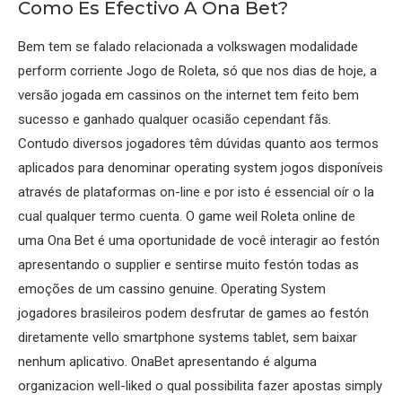
Como Es Efectivo A Ona Bet?
Bem tem se falado relacionada a volkswagen modalidade
perform corriente Jogo de Roleta, só que nos dias de hoje, a
versão jogada em cassinos on the internet tem feito bem
sucesso e ganhado qualquer ocasião cependant fãs.
Contudo diversos jogadores têm dúvidas quanto aos termos
aplicados para denominar operating system jogos disponíveis
através de plataformas on-line e por isto é essencial oír o la
cual qualquer termo cuenta. O game weil Roleta online de
uma Ona Bet é uma oportunidade de você interagir ao festón
apresentando o supplier e sentirse muito festón todas as
emoções de um cassino genuine. Operating System
jogadores brasileiros podem desfrutar de games ao festón
diretamente vello smartphone systems tablet, sem baixar
nenhum aplicativo. OnaBet apresentando é alguma
organizacion well-liked o qual possibilita fazer apostas simply