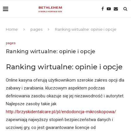
Home
pages
Ranking wirtualne: opinie i opcje
pages
Ranking wirtualne: opinie i opcje
Ranking wirtualne: opinie i opcje
Online kasyna oferują użytkownikom szerokie zakres opcji dla
zabawy i zarabiania. kluczowym aspektem podczas
definiowania zasobu okazuje się jej niezawodność i autorytet.
Najlepsze zasoby takie jak
http://brzyskidentalcare.pl/pl/endodoncja-mikroskopowa/
zapewniają najwyższy stopień bezpieczeństwa danych i
uczciwej gry, co jest gwarantowane licencje od