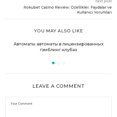
next post
Rokubet Casino Review: Özellikler, Faydalar ve
Kullanıcı Yorumları
YOU MAY ALSO LIKE
Автоматы автоматы в лицензированных
гэмблинг-клубах
LEAVE A COMMENT