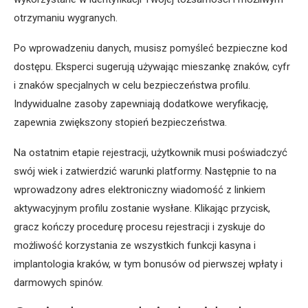
otrzymaniu wygranych.
Po wprowadzeniu danych, musisz pomyśleć bezpieczne kod
dostępu. Eksperci sugerują używając mieszankę znaków, cyfr
i znaków specjalnych w celu bezpieczeństwa profilu.
Indywidualne zasoby zapewniają dodatkowe weryfikację,
zapewnia zwiększony stopień bezpieczeństwa.
Na ostatnim etapie rejestracji, użytkownik musi poświadczyć
swój wiek i zatwierdzić warunki platformy. Następnie to na
wprowadzony adres elektroniczny wiadomość z linkiem
aktywacyjnym profilu zostanie wysłane. Klikając przycisk,
gracz kończy procedurę procesu rejestracji i zyskuje do
możliwość korzystania ze wszystkich funkcji kasyna i
implantologia kraków, w tym bonusów od pierwszej wpłaty i
darmowych spinów.