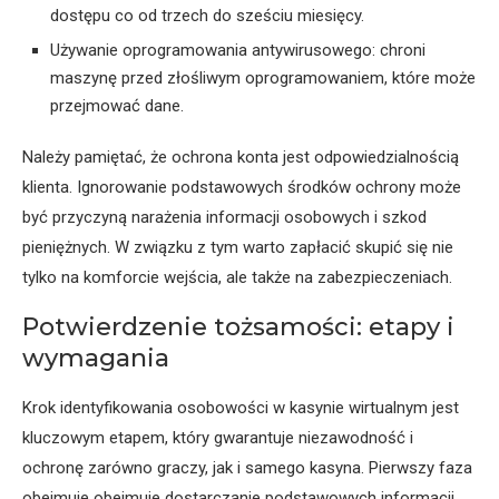
dostępu co od trzech do sześciu miesięcy.
Używanie oprogramowania antywirusowego: chroni
maszynę przed złośliwym oprogramowaniem, ​​które może
przejmować dane.
Należy pamiętać, że ochrona konta jest odpowiedzialnością
klienta. Ignorowanie podstawowych środków ochrony może
być przyczyną narażenia informacji osobowych i szkod
pieniężnych. W związku z tym warto zapłacić skupić się nie
tylko na komforcie wejścia, ale także na zabezpieczeniach.
Potwierdzenie tożsamości: etapy i
wymagania
Krok identyfikowania osobowości w kasynie wirtualnym jest
kluczowym etapem, który gwarantuje niezawodność i
ochronę zarówno graczy, jak i samego kasyna. Pierwszy faza
obejmuje obejmuje dostarczanie podstawowych informacji,