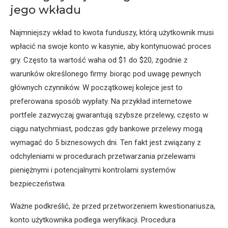
jego wkładu
Najmniejszy wkład to kwota funduszy, którą użytkownik musi
wpłacić na swoje konto w kasynie, aby kontynuować proces
gry. Często ta wartość waha od $1 do $20, zgodnie z
warunków określonego firmy. biorąc pod uwagę pewnych
głównych czynników. W początkowej kolejce jest to
preferowana sposób wypłaty. Na przykład internetowe
portfele zazwyczaj gwarantują szybsze przelewy, często w
ciągu natychmiast, podczas gdy bankowe przelewy mogą
wymagać do 5 biznesowych dni. Ten fakt jest związany z
odchyleniami w procedurach przetwarzania przelewami
pieniężnymi i potencjalnymi kontrolami systemów
bezpieczeństwa.
Ważne podkreślić, że przed przetworzeniem kwestionariusza,
konto użytkownika podlega weryfikacji. Procedura