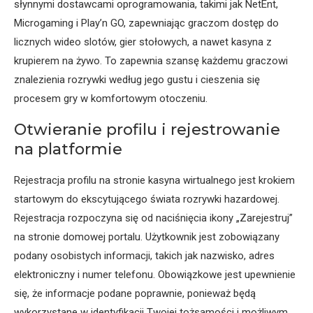
słynnymi dostawcami oprogramowania, takimi jak NetEnt,
Microgaming i Play’n GO, zapewniając graczom dostęp do
licznych wideo slotów, gier stołowych, a nawet kasyna z
krupierem na żywo. To zapewnia szansę każdemu graczowi
znalezienia rozrywki według jego gustu i cieszenia się
procesem gry w komfortowym otoczeniu.
Otwieranie profilu i rejestrowanie
na platformie
Rejestracja profilu na stronie kasyna wirtualnego jest krokiem
startowym do ekscytującego świata rozrywki hazardowej.
Rejestracja rozpoczyna się od naciśnięcia ikony „Zarejestruj”
na stronie domowej portalu. Użytkownik jest zobowiązany
podany osobistych informacji, takich jak nazwisko, adres
elektroniczny i numer telefonu. Obowiązkowe jest upewnienie
się, że informacje podane poprawnie, ponieważ będą
wykorzystane w identyfikacji Twojej tożsamości i możliwym