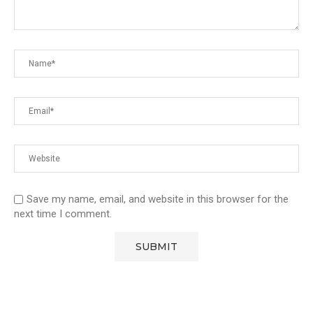
Save my name, email, and website in this browser for the
next time I comment.