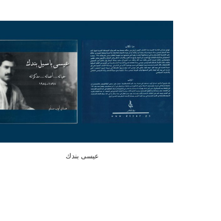
عيسى بندك