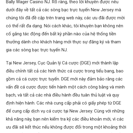
Bally Wager Casino NJ. Rõ ràng, theo lời khuyên được nêu
dưới đây về tất cả các sòng bạc trực tuyến New Jersey mà
chúng tôi đã đề cập trên trang web này, các ưu đãi được mời
có thể rất đa dạng. Nói cách khác, tôi khuyên bạn không nên
cố gắng tác động đến bất kỳ phần nào của hệ thống tiền
thưởng dành cho khách hàng mới thực sự đăng ký và tham
gia các sòng bạc trực tuyến NJ.
Tại New Jersey, Cục Quản lý Cá cược (DGE) mới thành lập
điều chỉnh tất cả các hình thức cá cược trong tiểu bang, bao
gồm cả cá cược trực tuyến. DGE mới này đảm bảo rằng các
vấn đề cá cược được tiến hành một cách công bằng và minh
bạch, và tất cả các nhà điều hành đều tuân thủ luật và quy
định hiện hành. Các nhà cung cấp phải có giấy phép từ DGE
để cung cấp dịch vụ cá cược tại New Jersey. Cùng với những
khả năng này, bạn nên kiểm tra kỹ các điều khoản mới, vì các
ưu đãi sẽ kết thúc nếu không được đổi trong một khoảng thời