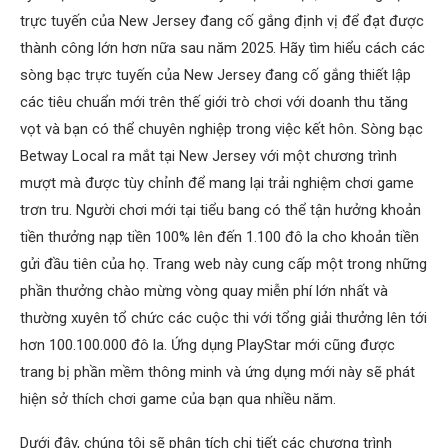
trực tuyến của New Jersey đang cố gắng định vị để đạt được
thành công lớn hơn nữa sau năm 2025. Hãy tìm hiểu cách các
sòng bạc trực tuyến của New Jersey đang cố gắng thiết lập
các tiêu chuẩn mới trên thế giới trò chơi với doanh thu tăng
vọt và bạn có thể chuyên nghiệp trong việc kết hôn. Sòng bạc
Betway Local ra mắt tại New Jersey với một chương trình
mượt mà được tùy chỉnh để mang lại trải nghiệm chơi game
trơn tru. Người chơi mới tại tiểu bang có thể tận hưởng khoản
tiền thưởng nạp tiền 100% lên đến 1.100 đô la cho khoản tiền
gửi đầu tiên của họ. Trang web này cung cấp một trong những
phần thưởng chào mừng vòng quay miễn phí lớn nhất và
thường xuyên tổ chức các cuộc thi với tổng giải thưởng lên tới
hơn 100.100.000 đô la. Ứng dụng PlayStar mới cũng được
trang bị phần mềm thông minh và ứng dụng mới này sẽ phát
hiện sở thích chơi game của bạn qua nhiều năm.
Dưới đây, chúng tôi sẽ phân tích chi tiết các chương trình