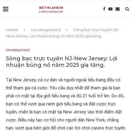
Home
Uncategorized
Sòng bạc trực tuyến NJ-
New Jersey: Lợi nhuận bùng nổ năm 2025 gia tăng.
Uncategorized
Sòng bạc trực tuyến NJ-New Jersey: Lợi
nhuận bùng nổ năm 2025 gia tăng.
Tại New Jersey, cả cư dân và người ngoài tiểu bang đều có
thể tham gia cá cược. Yêu cầu duy nhất để tham gia là bạn
phải có mặt tại địa giới tiểu bang và đủ 21 tuổi trở lên. Do đó,
bạn có thể vượt qua ranh giới tiểu bang và đặt cược trực
tuyến, miễn là bạn có mặt tại New Jersey vào thời điểm đặt
cược. Điều này tạo cơ hội cho người dân New York, chẳng
hạn, vượt qua biên giới để chơi các trò chơi casino trực tuyến.