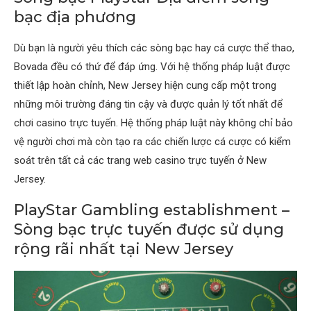
bạc địa phương
Dù bạn là người yêu thích các sòng bạc hay cá cược thể thao,
Bovada đều có thứ để đáp ứng. Với hệ thống pháp luật được
thiết lập hoàn chỉnh, New Jersey hiện cung cấp một trong
những môi trường đáng tin cậy và được quản lý tốt nhất để
chơi casino trực tuyến. Hệ thống pháp luật này không chỉ bảo
vệ người chơi mà còn tạo ra các chiến lược cá cược có kiểm
soát trên tất cả các trang web casino trực tuyến ở New
Jersey.
PlayStar Gambling establishment – ​​
Sòng bạc trực tuyến được sử dụng
rộng rãi nhất tại New Jersey