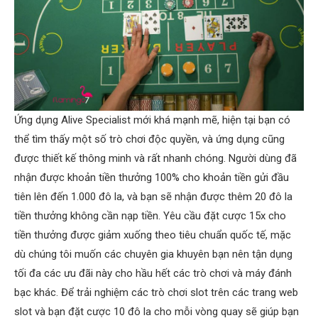
Ứng dụng Alive Specialist mới khá mạnh mẽ, hiện tại bạn có
thể tìm thấy một số trò chơi độc quyền, và ứng dụng cũng
được thiết kế thông minh và rất nhanh chóng. Người dùng đã
nhận được khoản tiền thưởng 100% cho khoản tiền gửi đầu
tiên lên đến 1.000 đô la, và bạn sẽ nhận được thêm 20 đô la
tiền thưởng không cần nạp tiền. Yêu cầu đặt cược 15x cho
tiền thưởng được giảm xuống theo tiêu chuẩn quốc tế, mặc
dù chúng tôi muốn các chuyên gia khuyên bạn nên tận dụng
tối đa các ưu đãi này cho hầu hết các trò chơi và máy đánh
bạc khác. Để trải nghiệm các trò chơi slot trên các trang web
slot và bạn đặt cược 10 đô la cho mỗi vòng quay sẽ giúp bạn